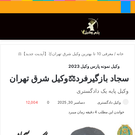
جستجو برای
تغییر پوسته
منو
خانه
/
معرفی 10 تا بهترین وکیل شرق تهران🥇【آپدیت جدید】⚖️
وکیل نمونه پارس وکیل 2023
سجاد بازگیرفرد⚖️وکیل شرق تهران
وکیل پایه یک دادگستری
وکیل دادگستری
ا
دسامبر 30, 2025
0
12,004
ر
خواندن این مطلب 4 دقیقه زمان میبرد
س
ا
ل