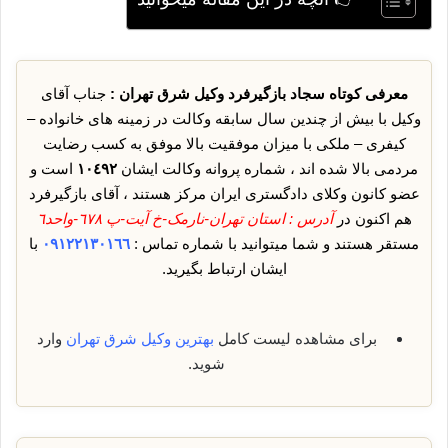
معرفی کوتاه سجاد بازگیرفرد وکیل شرق تهران :
جناب آقای
وکیل با بیش از چندین سال سابقه وکالت در زمینه های خانواده –
کیفری – ملکی با میزان موفقیت بالا موفق به کسب رضایت
مردمی بالا شده اند ، شماره پروانه وکالت ایشان
١٠٤٩٢
است و
عضو کانون وکلای دادگستری ایران مرکز هستند ، آقای بازگیرفرد
هم اکنون در
آدرس : استان تهران-نارمک-خ آیت-پ ٦٧٨-واحد٦
مستقر هستند و شما میتوانید با شماره تماس :
٠٩١٢٢١٣٠١٦٦
با
ایشان ارتباط بگیرید.
برای مشاهده لیست کامل
بهترین وکیل شرق تهران
وارد
شوید.