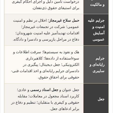
درخواست تأمین دلیل و اجرای احکام کیفری
و مالکیت
برای استیفای حقوق ذی‌نفعان.
جرایم علیه
حمل سلاح غیرمجاز
؛ اخلال در نظم و امنیت
امنیت و
عمومی؛ شرکت در تجمعات غیرمجاز؛
آسایش
اقدامات تهدیدآمیز علیه امنیت شهروندان؛
عمومی
دفاع در مراحل بازپرسی و دادسرا و دادگاه.
هک و نفوذ به سیستم‌ها؛ سرقت اطلاعات و
جرایم
سوء‌استفاده از داده‌ها؛ کلاهبرداری
رایانه‌ای و
الکترونیکی؛ جعل دیجیتال؛ پیگیری در
سایبری
دادسرای جرایم رایانه‌ای و اخذ اقدامات فنی-
حقوقی برای احقاق حقوق.
جعل عنوان و
جعل اسناد رسمی
و عادی؛
کاربرد اسناد مجعول در معاملات؛ مقابله
جعل
حقوقی و کیفری با متقلبان؛ تنظیم و دفاع در
برابر ادعاهای جعل.