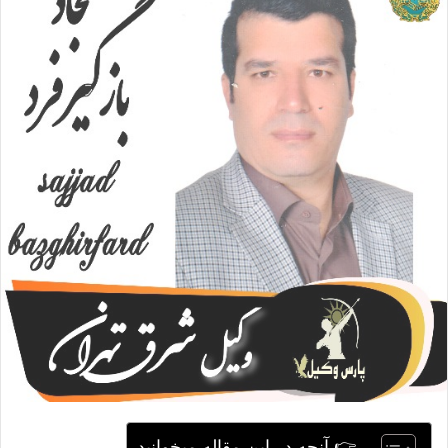
ا
ی
م
ی
ل
👉 آنچه در این مقاله میخوانید