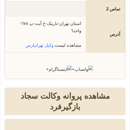
تماس 2
استان تهران-نارمک-خ آیت-پ ٦٧٨-
واحد٦
آدرس
مشاهده لیست
وکیل تهرانپارس
+
+
مشاهده پروانه وکالت سجاد
بازگیرفرد