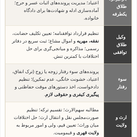
اعتیاد؛ مدیریت پرونده‌های اثبات عسر و حرج؛
طلاق
آماده‌سازی ادله و شهادت‌ها برای دادگاه
یکطرفه
خانواده.
تنظیم قرارداد توافقنامه؛ تعیین تکلیف حضانت،
وکیل
نفقه، مهریه
و اموال مشاع؛ ثبت سریع در دفاتر
طلاق
رسمی؛ مذاکره و میانجی‌گری برای حل
توافقی
اختلافات با کمترین تنش.
پرونده‌های سوء رفتار زوجه یا زوج (ترک انفاق،
سوء
اعتیاد، خشونت خانگی، عدم تمکین)؛ تنظیم
رفتار
دادخواست، اخذ دستورهای موقت حفاظتی و
پیگیری کیفری و حقوقی لازم
.
مطالبه سهم‌الارث؛ تقسیم ترکه؛ تنظیم
ارث و
صورت‌مجلس نقل و انتقال ارث؛ حل اختلافات
ولایت
میان وراث؛ تعیین قیم، ولی و امور مربوط به
ولایت قهری
و قیمومیت.