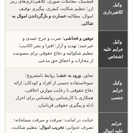
فیشینگ، معاملات صوری، کلاهبرداری‌های رمز
وکیل
ارز؛ تنظیم شکایت کیفری، پیگیری توقیف
کلاهبرداری
اموال، مطالبه
خسارت و بازگرداندن اموال به
شاکی
.
توهین و فحاشی
؛ ضرب و جرح عمدی و
وکیل
غیرعمد؛ تهدید و آزار؛ افترا و نشر اکاذیب؛
جرایم علیه
تنظیم شکوائیه و دفاع حقوقی برای مصونیت
اشخاص
از مجازات و احقاق حق مدعی.
تجاوز،
ورود به عنف؛
روابط نامشروع؛
وکیل
سوءاستفاده جنسی از افراد و کودکان؛ ارائه
جرایم
دفاع حقوقی با رعایت موازین اخلاقی،
جنسی
همکاری با کارشناس روانشناس برای احراز
ادله و پیگیری حقوقی قربانیان.
خیانت در امانت؛ سرقت و سرقت مسلحانه؛
جرایم
تصرف عدوانی؛
تخریب اموال
؛ تنظیم شکایت،
علیه اموال