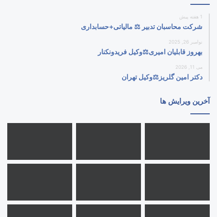
1 هفته پیش
شرکت محاسبان تدبیر ⚖️ مالیاتی+حسابداری
نوامبر 26, 2025
بهروز قابلیان امیری⚖️وکیل فریدونکنار
می 11, 2026
دکتر امین گلریز⚖️وکیل تهران
آخرین ویرایش ها