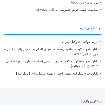
درباره ما- About us
سیاست حفظ حریم خصوصی-privacy policy
نوشته‌های تازه
مریم جولانی ⚖️وکیل تهران
دانلود نمونه لایحه دفاعیه زوجه در دعوای الزام به تمکین (اثبات عسر و
حرج + فایل Word)
دانلود نمونه شکواییه کلاهبرداری اینترنتی (سایت دیوار/شیپور) + فایل
Word 🥇【شکوائیه】
دانلود فرم شکوائیه توهین افترا و تهدید پیامکی 🥇【شکوائیه】
بیشترین بازدید