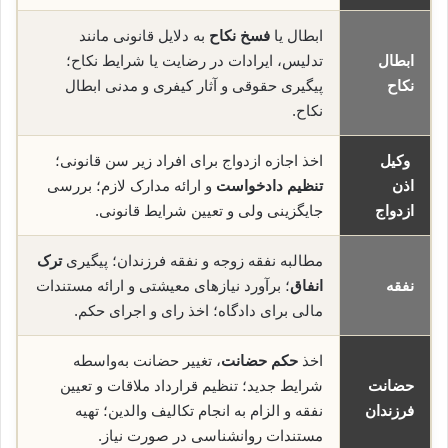
ابطال یا
فسخ نکاح
به دلایل قانونی مانند
ابطال
تدلیس، ایرادات در رضایت یا شرایط نکاح؛
نکاح
پیگیری حقوقی و آثار کیفری و مدنی ابطال
نکاح.
وکیل
اخذ اجازه ازدواج برای افراد زیر سن قانونی؛
اذن
تنظیم دادخواست
و ارائه مدارک لازم؛ بررسی
ازدواج
جایگزینی ولی و تعیین شرایط قانونی.
مطالبه نفقه زوجه و نفقه فرزندان؛ پیگیری
ترک
نفقه
انفاق
؛ برآورد نیازهای معیشتی و ارائه مستندات
مالی برای دادگاه؛ اخذ رای و اجرای حکم.
اخذ
حکم حضانت
، تغییر حضانت به‌واسطه
حضانت
شرایط جدید؛ تنظیم قرارداد ملاقات و تعیین
فرزندان
نفقه و الزام به انجام تکالیف والدین؛ تهیه
مستندات روانشناسی در صورت نیاز.