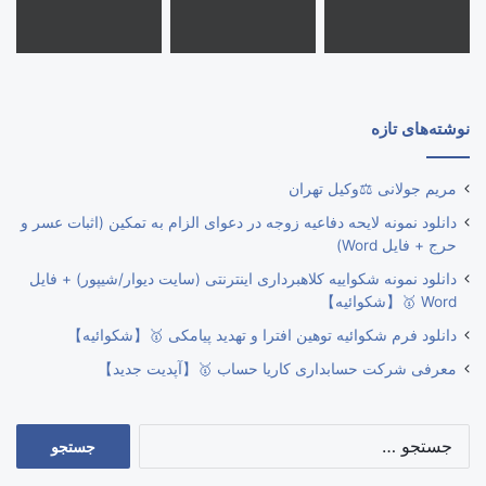
نوشته‌های تازه
مریم جولانی ⚖️وکیل تهران
دانلود نمونه لایحه دفاعیه زوجه در دعوای الزام به تمکین (اثبات عسر و
حرج + فایل Word)
دانلود نمونه شکواییه کلاهبرداری اینترنتی (سایت دیوار/شیپور) + فایل
Word 🥇【شکوائیه】
دانلود فرم شکوائیه توهین افترا و تهدید پیامکی 🥇【شکوائیه】
معرفی شرکت حسابداری کاریا حساب 🥇【آپدیت جدید】
جستجو
برای: