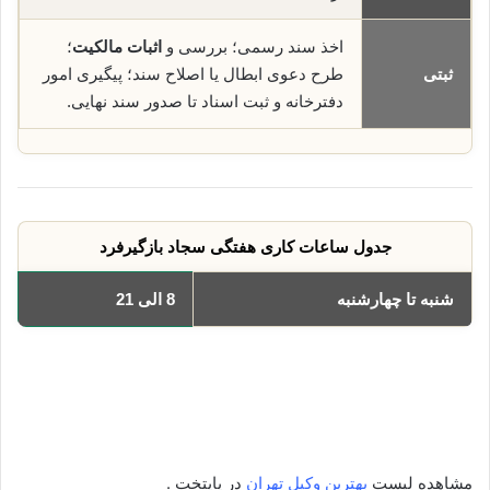
اخذ سند رسمی؛ بررسی و
اثبات مالکیت
؛
ثبتی
طرح دعوی ابطال یا اصلاح سند؛ پیگیری امور
دفترخانه و ثبت اسناد تا صدور سند نهایی.
جدول ساعات کاری هفتگی سجاد بازگیرفرد
شنبه تا چهارشنبه
8 الی 21
یکشنبه
8 الی 21
دوشنبه
8 الی 21
سه‌شنبه
8 الی 21
چهارشنبه
8 الی 21
مشاهده لیست
بهترین وکیل تهران
در پایتخت .