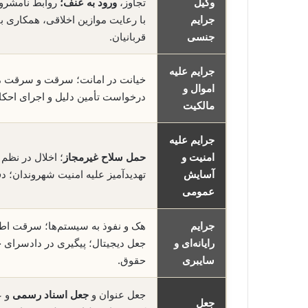
وکیل
تجاوز،
ورود به عنف؛
روابط نامشروع
جرایم
با رعایت موازین اخلاقی، همکاری ب
جنسی
قربانیان.
جرایم علیه
خیانت در امانت؛ سرقت و سرقت 
اموال و
درخواست تأمین دلیل و اجرای احکا
مالکیت
جرایم علیه
امنیت و
حمل سلاح غیرمجاز
؛ اخلال در نظم
آسایش
تهدیدآمیز علیه امنیت شهروندان؛ دف
عمومی
جرایم
هک و نفوذ به سیستم‌ها؛ سرقت اطلاع
رایانه‌ای و
جعل دیجیتال؛ پیگیری در دادسرای ج
سایبری
حقوق.
جعل عنوان و
جعل اسناد رسمی
و ع
جعل