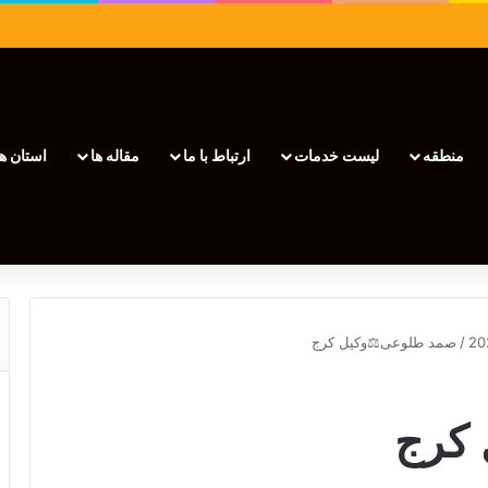
منطقه
لیست خدمات
ارتباط با ما
مقاله ها
استان ها
/
صمد طلوعی⚖️وکیل کرج
کرج