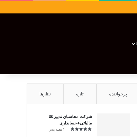
سایدبار
نوشته تصادفی
تغییر پوسته
نوشته تصادفی
پرخواننده
تازه
نظرها
شرکت محاسبان تدبیر ⚖️
مالیاتی+حسابداری
1 هفته پیش