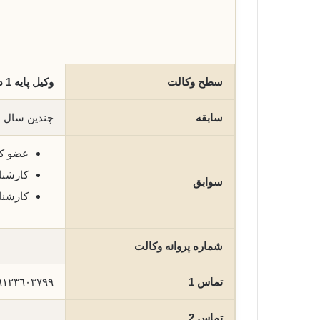
سطح وکالت
وکیل پایه 1 دادگستری
سابقه
چندین سال س
عضو کا
کارشن
سوابق
کارشن
شماره پروانه وکالت
تماس 1
٩١٢٣٦٠٣٧٩٩
تماس 2