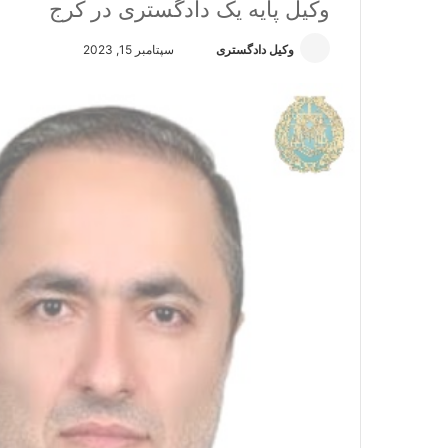
وکیل پایه یک دادگستری در کرج
وکیل دادگستری
ا
سپتامبر 15, 2023
ر
س
ا
ل
ا
ی
م
ی
ل