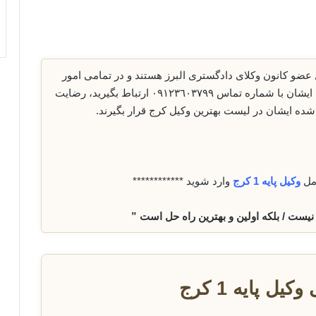
عضو کانون وکلای دادگستری البرز هستند و در تمامی امور
حقوقی کیفری و ملکی مهارت دارند شما میتوانید با ایشان با شماره تماس ٠٩١٢٣٦٠٣٧٩٩ ارتباط بگیرید، رضایت
ده ایشان در لیست بهترین وکیل کرج قرار بگیرند.
امل
وکیل پایه 1
کرج
وارد شوید ************
 نیست / بلکه اولین و بهترین راه حل است ”
ل پایه 1 کرج