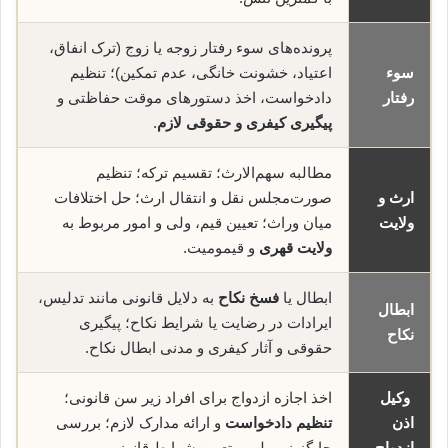
پرونده‌های سوء رفتار زوجه یا زوج (ترک انفاق،
سوء
اعتیاد، خشونت خانگی، عدم تمکین)؛ تنظیم
رفتار
دادخواست، اخذ دستورهای موقت حفاظتی و
پیگیری کیفری و حقوقی لازم
.
مطالبه سهم‌الارث؛ تقسیم ترکه؛ تنظیم
ارث و
صورت‌مجلس نقل و انتقال ارث؛ حل اختلافات
ولایت
میان وراث؛ تعیین قیم، ولی و امور مربوط به
ولایت قهری
و قیمومیت.
ابطال یا
فسخ نکاح
به دلایل قانونی مانند تدلیس،
ابطال
ایرادات در رضایت یا شرایط نکاح؛ پیگیری
نکاح
حقوقی و آثار کیفری و مدنی ابطال نکاح.
وکیل
اخذ اجازه ازدواج برای افراد زیر سن قانونی؛
اذن
تنظیم دادخواست
و ارائه مدارک لازم؛ بررسی
ازدواج
جایگزینی ولی و تعیین شرایط قانونی.