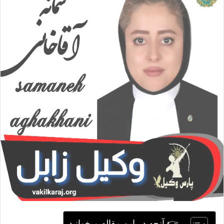
ا
ی
م
ی
ل
👉 آنچه در این مقاله میخوانید