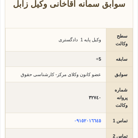
سوابق سمانه آقاخانی وکیل زابل
سطح
وکیل پایه 1 دادگستری
وکالت
سابقه
5
+
سوابق
عضو کانون وکلای مرکز- کارشناسی حقوق
شماره
پروانه
٣٢٧٤٠
وکالت
تماس 1
٠٩١٥٢٠١٦٦٤٥
تماس 2