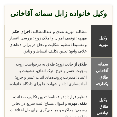
وکیل خانواده زابل سمانه آقاخانی
مطالبه مهریه نقدی و عندالمطالبه؛
اجرای حکم
وکیل
مهریه
؛ توقیف اموال و املاک زوج؛ بررسی اعسار
مهریه
و تقسیط؛ تنظیم شکایت و دفاع در برابر ادعاهای
خلاف واقع؛ تعیین تکلیف اقساط و وثایق.
سمانه
طلاق از جانب زوج
؛ طلاق به درخواست زوجه
آقاخانی
به‌جهت عسر و حرج، ترک انفاق، خشونت یا
طلاق
اعتیاد؛ مدیریت پرونده‌های اثبات عسر و حرج؛
یکطرفه
آماده‌سازی ادله و شهادت‌ها برای دادگاه خانواده.
تنظیم قرارداد توافقنامه؛ تعیین تکلیف حضانت،
وکیل
نفقه، مهریه
و اموال مشاع؛ ثبت سریع در دفاتر
طلاق
رسمی؛ مذاکره و میانجی‌گری برای حل اختلافات
توافقی
با کمترین تنش.