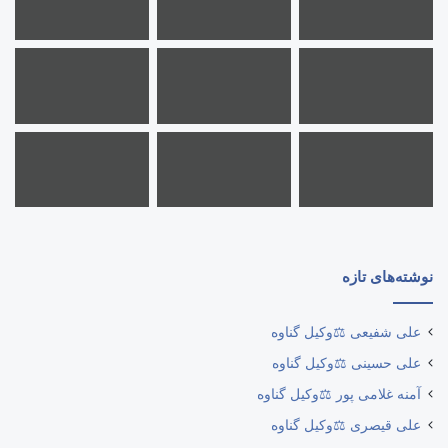
نوشته‌های تازه
علی شفیعی ⚖️وکیل گناوه
علی حسینی ⚖️وکیل گناوه
آمنه غلامی پور ⚖️وکیل گناوه
علی قیصری ⚖️وکیل گناوه