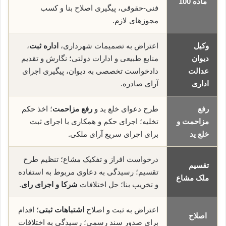
ماده 100
فنی-حقوقی، پیگیری اصلاح بنا و کسب
مجوزهای لازم.
وکیل
اعتراض به تصمیمات شهرداری،
اداره ثبت
،
دیوان
منابع طبیعی و ادارات دولتی؛ نگارش و تقدیم
عدالت
دادخواست تخصصی به دیوان، پیگیری اجرای
اداری
آرای صادره.
رفع
طرح دعوای خلع ید و
رفع مزاحمت
؛ اخذ حکم
مزاحمت و
تخلیه؛ اجرای حکم و همکاری با اجرای ثبت
خلع ید
برای اجرای سریع آرای ملکی.
درخواست افراز و تفکیک مشاع؛ تنظیم طرح
تقسیم
تقسیم؛ رسیدگی به دعاوی مربوط به استفاده
ملک مشاع
و تخریب بنا؛ حل اختلافات
شرکا و اجرای رای
.
اعتراض به ثبت و اصلاح
اشتباهات ثبتی
؛ اقدام
اصلاح
برای صدور سند رسمی؛ رسیدگی به اختلافات