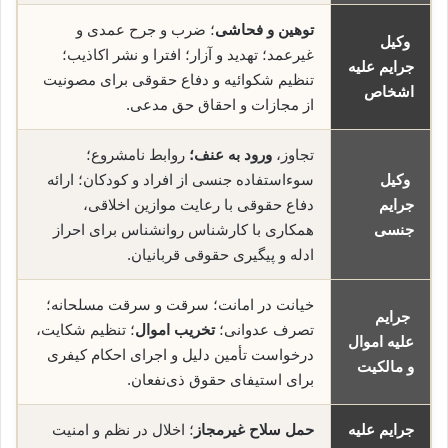
توهین و فحاشی
؛ ضرب و جرح عمدی و
وکیل
غیرعمد؛ تهدید و آزار؛ افترا و نشر اکاذیب؛
جرایم علیه
تنظیم شکوائیه و دفاع حقوقی برای مصونیت
اشخاص
از مجازات و احقاق حق مدعی.
تجاوز،
ورود به عنف؛
روابط نامشروع؛
وکیل
سوءاستفاده جنسی از افراد و کودکان؛ ارائه
جرایم
دفاع حقوقی با رعایت موازین اخلاقی،
جنسی
همکاری با کارشناس روانشناس برای احراز
ادله و پیگیری حقوقی قربانیان.
خیانت در امانت؛ سرقت و سرقت مسلحانه؛
جرایم
تصرف عدوانی؛
تخریب اموال
؛ تنظیم شکایت،
علیه اموال
درخواست تأمین دلیل و اجرای احکام کیفری
و مالکیت
برای استیفای حقوق ذی‌نفعان.
جرایم علیه
حمل سلاح غیرمجاز
؛ اخلال در نظم و امنیت