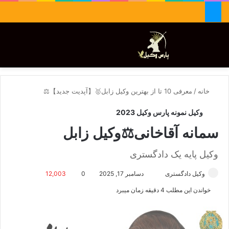
جستجو برای
تغییر پوسته
منو
خانه
/
معرفی 10 تا از بهترین وکیل زابل🥇【آپدیت جدید】⚖️
وکیل نمونه پارس وکیل 2023
سمانه آقاخانی⚖️وکیل زابل
وکیل پایه یک دادگستری
وکیل دادگستری
ا
دسامبر 17, 2025
0
12,003
ر
خواندن این مطلب 4 دقیقه زمان میبرد
س
ا
ل