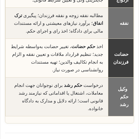
مطالبه نفقه زوجه و نفقه فرزندان؛ پیگیری
ترک
نفقه
انفاق
؛ برآورد نیازهای معیشتی و ارائه مستندات
مالی برای دادگاه؛ اخذ رای و اجرای حکم.
اخذ
حکم حضانت
، تغییر حضانت به‌واسطه شرایط
حضانت
جدید؛ تنظیم قرارداد ملاقات و تعیین نفقه و الزام
فرزندان
به انجام تکالیف والدین؛ تهیه مستندات
روانشناسی در صورت نیاز.
درخواست
حکم رشد
برای نوجوانان جهت انجام
وکیل
معاملات، اشتغال یا اقداماتی که نیازمند رشد
حکم
قانونی است؛ ارائه دلایل و مدارک به دادگاه
رشد
خانواده.