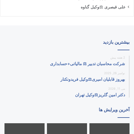
علی قیصری ⚖️وکیل گناوه
بیشترین بازدید
2 هفته پیش
شرکت محاسبان تدبیر ⚖️ مالیاتی+حسابداری
نوامبر 26, 2025
بهروز قابلیان امیری⚖️وکیل فریدونکنار
می 11, 2026
دکتر امین گلریز⚖️وکیل تهران
آخرین ویرایش ها