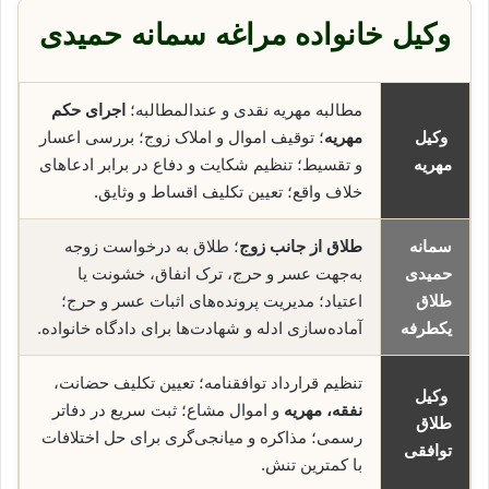
وکیل خانواده مراغه سمانه حمیدی
مطالبه مهریه نقدی و عندالمطالبه؛
اجرای حکم
وکیل
مهریه
؛ توقیف اموال و املاک زوج؛ بررسی اعسار
مهریه
و تقسیط؛ تنظیم شکایت و دفاع در برابر ادعاهای
خلاف واقع؛ تعیین تکلیف اقساط و وثایق.
سمانه
طلاق از جانب زوج
؛ طلاق به درخواست زوجه
حمیدی
به‌جهت عسر و حرج، ترک انفاق، خشونت یا
طلاق
اعتیاد؛ مدیریت پرونده‌های اثبات عسر و حرج؛
یکطرفه
آماده‌سازی ادله و شهادت‌ها برای دادگاه خانواده.
تنظیم قرارداد توافقنامه؛ تعیین تکلیف حضانت،
وکیل
نفقه، مهریه
و اموال مشاع؛ ثبت سریع در دفاتر
طلاق
رسمی؛ مذاکره و میانجی‌گری برای حل اختلافات
توافقی
با کمترین تنش.