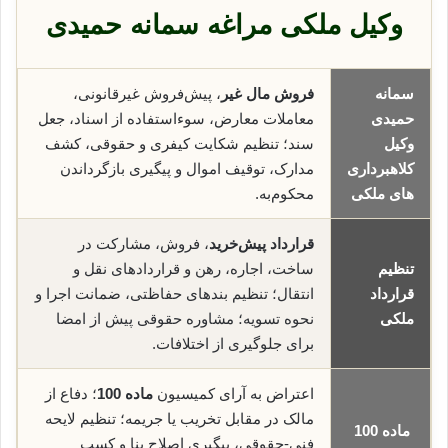
وکیل ملکی مراغه سمانه حمیدی
سمانه
فروش مال غیر
، پیش‌فروش غیرقانونی،
حمیدی
معاملات معارض، سوء‌استفاده از اسناد، جعل
وکیل
سند؛ تنظیم شکایت کیفری و حقوقی، کشف
کلاهبرداری
مدارک، توقیف اموال و پیگیری بازگرداندن
های ملکی
محکوم‌به.
قرارداد پیش‌خرید
، فروش، مشارکت در
تنظیم
ساخت، اجاره، رهن و قراردادهای نقل و
قرارداد
انتقال؛ تنظیم بندهای حفاظتی، ضمانت اجرا و
ملکی
نحوه تسویه؛ مشاوره حقوقی پیش از امضا
برای جلوگیری از اختلافات.
اعتراض به آرای کمیسیون
ماده 100
؛ دفاع از
مالک در مقابل تخریب یا جریمه؛ تنظیم لایحه
ماده 100
فنی-حقوقی، پیگیری اصلاح بنا و کسب