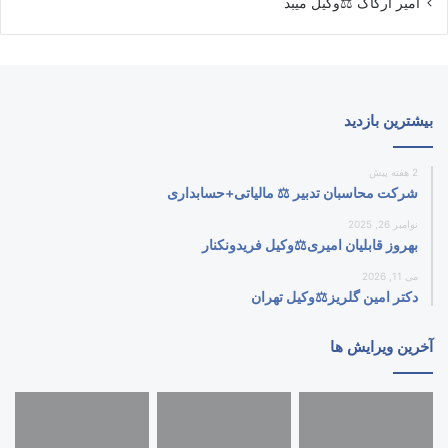
امیر ارکاک ⚖️وکیل میبد
بیشترین بازدید
2 هفته پیش
شرکت محاسبان تدبیر ⚖️ مالیاتی+حسابداری
نوامبر 26, 2025
بهروز قابلیان امیری⚖️وکیل فریدونکنار
می 11, 2026
دکتر امین گلریز⚖️وکیل تهران
آخرین ویرایش ها