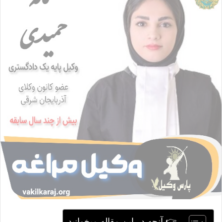
ا
ی
م
ی
ل
👉 آنچه در این مقاله میخوانید