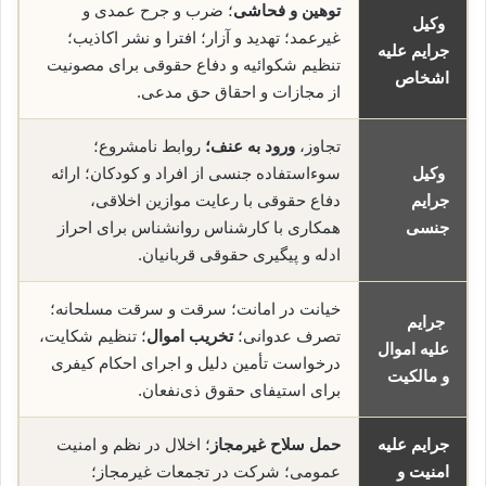
توهین و فحاشی
؛ ضرب و جرح عمدی و
وکیل
غیرعمد؛ تهدید و آزار؛ افترا و نشر اکاذیب؛
جرایم علیه
تنظیم شکوائیه و دفاع حقوقی برای مصونیت
اشخاص
از مجازات و احقاق حق مدعی.
تجاوز،
ورود به عنف؛
روابط نامشروع؛
وکیل
سوءاستفاده جنسی از افراد و کودکان؛ ارائه
جرایم
دفاع حقوقی با رعایت موازین اخلاقی،
جنسی
همکاری با کارشناس روانشناس برای احراز
ادله و پیگیری حقوقی قربانیان.
خیانت در امانت؛ سرقت و سرقت مسلحانه؛
جرایم
تصرف عدوانی؛
تخریب اموال
؛ تنظیم شکایت،
علیه اموال
درخواست تأمین دلیل و اجرای احکام کیفری
و مالکیت
برای استیفای حقوق ذی‌نفعان.
جرایم علیه
حمل سلاح غیرمجاز
؛ اخلال در نظم و امنیت
امنیت و
عمومی؛ شرکت در تجمعات غیرمجاز؛