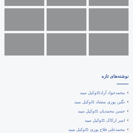
نوشته‌های تازه
محمدجواد آزاد⚖️وکیل میبد
نگین پوری منشاد ⚖️وکیل میبد
حسن محمدیان ⚖️وکیل میبد
امیر ارکاک ⚖️وکیل میبد
محمدعلی فلاح پوری ⚖️وکیل میبد