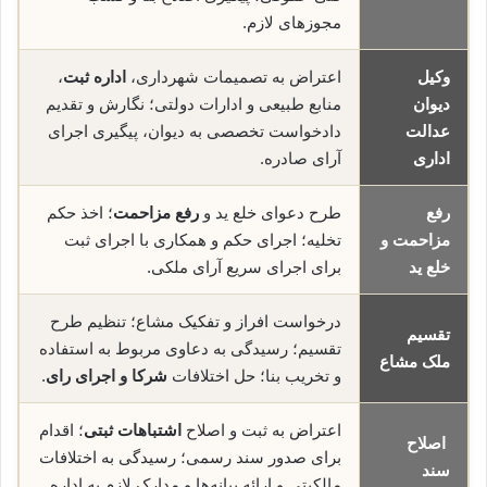
مجوزهای لازم.
وکیل
اعتراض به تصمیمات شهرداری،
اداره ثبت
،
دیوان
منابع طبیعی و ادارات دولتی؛ نگارش و تقدیم
عدالت
دادخواست تخصصی به دیوان، پیگیری اجرای
اداری
آرای صادره.
رفع
طرح دعوای خلع ید و
رفع مزاحمت
؛ اخذ حکم
مزاحمت و
تخلیه؛ اجرای حکم و همکاری با اجرای ثبت
خلع ید
برای اجرای سریع آرای ملکی.
درخواست افراز و تفکیک مشاع؛ تنظیم طرح
تقسیم
تقسیم؛ رسیدگی به دعاوی مربوط به استفاده
ملک مشاع
و تخریب بنا؛ حل اختلافات
شرکا و اجرای رای
.
اعتراض به ثبت و اصلاح
اشتباهات ثبتی
؛ اقدام
اصلاح
برای صدور سند رسمی؛ رسیدگی به اختلافات
سند
مالکیتی و ارائه بیانه‌ها و مدارک لازم به اداره