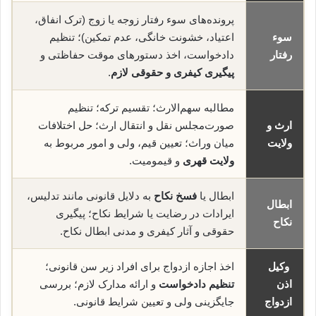
پرونده‌های سوء رفتار زوجه یا زوج (ترک انفاق،
سوء
اعتیاد، خشونت خانگی، عدم تمکین)؛ تنظیم
رفتار
دادخواست، اخذ دستورهای موقت حفاظتی و
پیگیری کیفری و حقوقی لازم
.
مطالبه سهم‌الارث؛ تقسیم ترکه؛ تنظیم
ارث و
صورت‌مجلس نقل و انتقال ارث؛ حل اختلافات
ولایت
میان وراث؛ تعیین قیم، ولی و امور مربوط به
ولایت قهری
و قیمومیت.
ابطال یا
فسخ نکاح
به دلایل قانونی مانند تدلیس،
ابطال
ایرادات در رضایت یا شرایط نکاح؛ پیگیری
نکاح
حقوقی و آثار کیفری و مدنی ابطال نکاح.
وکیل
اخذ اجازه ازدواج برای افراد زیر سن قانونی؛
اذن
تنظیم دادخواست
و ارائه مدارک لازم؛ بررسی
ازدواج
جایگزینی ولی و تعیین شرایط قانونی.