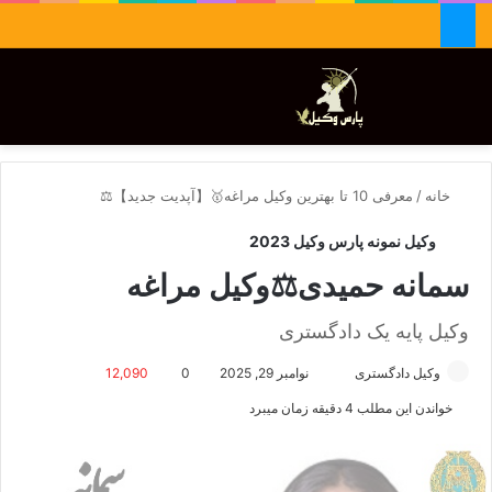
جستجو برای
تغییر پوسته
منو
خانه
/
معرفی 10 تا بهترین وکیل مراغه🥇【آپدیت جدید】⚖️
وکیل نمونه پارس وکیل 2023
سمانه حمیدی⚖️وکیل مراغه
وکیل پایه یک دادگستری
وکیل دادگستری
ا
نوامبر 29, 2025
0
12,090
ر
خواندن این مطلب 4 دقیقه زمان میبرد
س
ا
ل