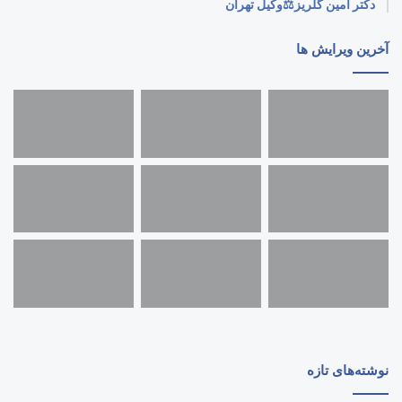
دکتر امین گلریز⚖️وکیل تهران
آخرین ویرایش ها
نوشته‌های تازه