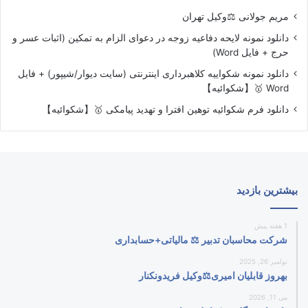
مریم جولانی ⚖️وکیل تهران
دانلود نمونه لایحه دفاعیه زوجه در دعوای الزام به تمکین (اثبات عسر و
حرج + فایل Word)
دانلود نمونه شکواییه کلاهبرداری اینترنتی (سایت دیوار/شیپور) + فایل
Word 🥇【شکوائیه】
دانلود فرم شکوائیه توهین افترا و تهدید پیامکی 🥇【شکوائیه】
بیشترین بازدید
1 هفته پیش
شرکت محاسبان تدبیر ⚖️ مالیاتی+حسابداری
نوامبر 26, 2025
بهروز قابلیان امیری⚖️وکیل فریدونکنار
می 11, 2026