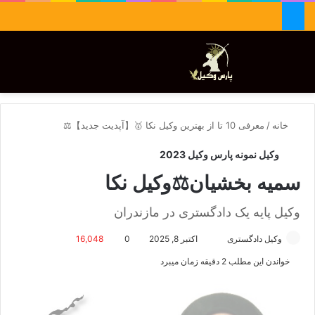
جستجو برای
تغییر پوسته
منو
خانه
/
معرفی 10 تا از بهترین وکیل نکا 🥇【آپدیت جدید】⚖️
وکیل نمونه پارس وکیل 2023
سمیه بخشیان⚖️وکیل نکا
وکیل پایه یک دادگستری در مازندران
وکیل دادگستری
ا
اکتبر 8, 2025
0
16,048
ر
خواندن این مطلب 2 دقیقه زمان میبرد
س
ا
ل