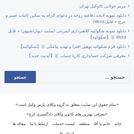
مریم جولانی ⚖️وکیل تهران
دانلود نمونه لایحه دفاعیه زوجه در دعوای الزام به تمکین (اثبات عسر و
حرج + فایل Word)
دانلود نمونه شکواییه کلاهبرداری اینترنتی (سایت دیوار/شیپور) + فایل
Word 🥇【شکوائیه】
دانلود فرم شکوائیه توهین افترا و تهدید پیامکی 🥇【شکوائیه】
معرفی شرکت حسابداری کاریا حساب 🥇【آپدیت جدید】
جستجو
برای:
⭐تمام حقوق این سایت متعلق به گروه وکلای پارس وکیل است⭐
⭐معرفی بهترین های کانون وکلای دادگستری کرج⭐
خانه
خانم یا آقا
منطقه
لیست خدمات
ارتباط با ما
مقاله ها
استان ها