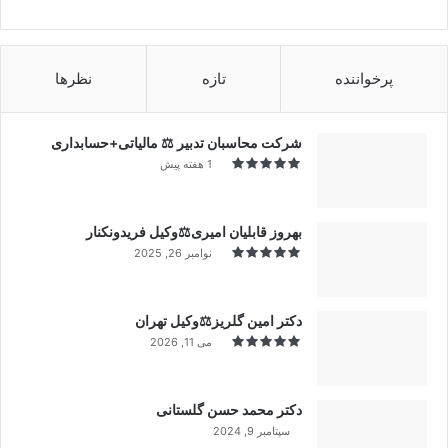
پرخواننده
تازه
نظرها
شرکت محاسبان تدبیر ⚖️ مالیاتی+حسابداری
1 هفته پیش
بهروز قابلیان امیری⚖️وکیل فریدونکنار
نوامبر 26, 2025
دکتر امین گلریز⚖️وکیل تهران
می 11, 2026
دکتر محمد حسن گلستانی
سپتامبر 9, 2024