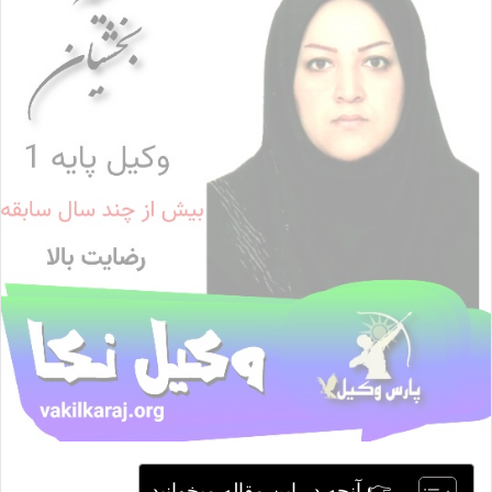
ا
ی
م
ی
ل
👉 آنچه در این مقاله میخوانید