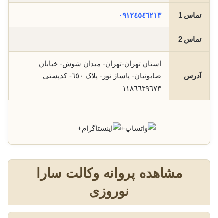
تماس 1
٠٩١٢٤٥٤٦٢١٣
تماس 2
استان تهران-تهران- میدان شوش- خیابان
آدرس
صابونیان- پاساژ نور- پلاک ٦٥٠- کدپستی
١١٨٦٦٣٩٦٧٣
+
+
مشاهده پروانه وکالت سارا
نوروزی