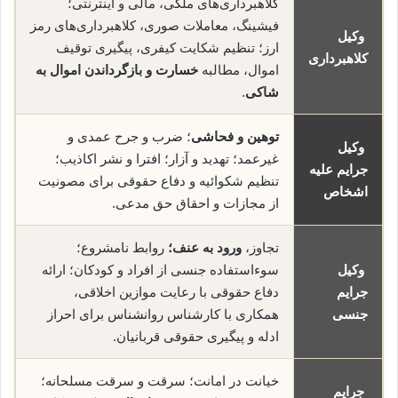
کلاهبرداری‌های ملکی، مالی و اینترنتی؛
فیشینگ، معاملات صوری، کلاهبرداری‌های رمز
وکیل
ارز؛ تنظیم شکایت کیفری، پیگیری توقیف
کلاهبرداری
اموال، مطالبه
خسارت و بازگرداندن اموال به
شاکی
.
توهین و فحاشی
؛ ضرب و جرح عمدی و
وکیل
غیرعمد؛ تهدید و آزار؛ افترا و نشر اکاذیب؛
جرایم علیه
تنظیم شکوائیه و دفاع حقوقی برای مصونیت
اشخاص
از مجازات و احقاق حق مدعی.
تجاوز،
ورود به عنف؛
روابط نامشروع؛
وکیل
سوءاستفاده جنسی از افراد و کودکان؛ ارائه
جرایم
دفاع حقوقی با رعایت موازین اخلاقی،
جنسی
همکاری با کارشناس روانشناس برای احراز
ادله و پیگیری حقوقی قربانیان.
خیانت در امانت؛ سرقت و سرقت مسلحانه؛
جرایم