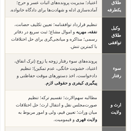
طلاق
اعتیاد؛ مدیریت پرونده‌های اثبات عسر و حرج؛
یکطرفه
آماده‌سازی ادله و شهادت‌ها برای دادگاه خانواده.
تنظیم قرارداد توافقنامه؛ تعیین تکلیف حضانت،
وکیل
نفقه، مهریه
و اموال مشاع؛ ثبت سریع در دفاتر
طلاق
رسمی؛ مذاکره و میانجی‌گری برای حل اختلافات
توافقی
با کمترین تنش.
پرونده‌های سوء رفتار زوجه یا زوج (ترک انفاق،
سوء
اعتیاد، خشونت خانگی، عدم تمکین)؛ تنظیم
رفتار
دادخواست، اخذ دستورهای موقت حفاظتی و
پیگیری کیفری و حقوقی لازم
.
مطالبه سهم‌الارث؛ تقسیم ترکه؛ تنظیم
ارث و
صورت‌مجلس نقل و انتقال ارث؛ حل اختلافات
ولایت
میان وراث؛ تعیین قیم، ولی و امور مربوط به
ولایت قهری
و قیمومیت.