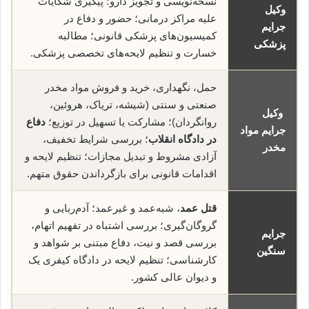
نسخه‌نویسی و تجویز دارو؛ پیگیری شکایات
وکیل
علیه مراکز درمانی؛ حضور و دفاع در
جرایم
کمیسیون‌های پزشکی قانونی؛ مطالبه
پزشکی
خسارت و تنظیم لایحه‌های تخصصی پزشکی.
حمل، نگهداری، خرید و فروش مواد مخدر
صنعتی و سنتی (شیشه، تریاک، هروئین،
وکیل
روانگردان)؛ مشارکت یا تسهیل در توزیع؛
دفاع
جرایم مواد
در دادگاه انقلاب
؛ بررسی شرایط تخفیف،
مخدر
آزادی مشروط و تبدیل مجازات؛ تنظیم لایحه و
اقدامات قانونی برای بازگرداندن حقوق متهم.
قتل عمد
، شبه‌عمد و غیرعمد؛ آدم‌ربایی و
گروگان‌گیری؛ بررسی اشتباه در تفهیم اتهام،
جرایم
بررسی قصد و نیت، دفاع مبتنی بر شواهد و
سنگین
کارشناسی؛ تنظیم لایحه در دادگاه کیفری یک
و دیوان عالی کشور.