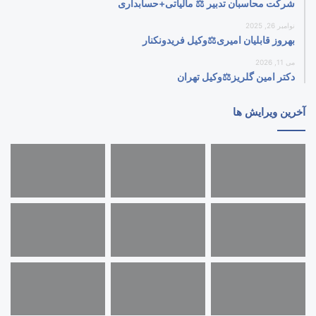
شرکت محاسبان تدبیر ⚖️ مالیاتی+حسابداری
نوامبر 26, 2025
بهروز قابلیان امیری⚖️وکیل فریدونکنار
می 11, 2026
دکتر امین گلریز⚖️وکیل تهران
آخرین ویرایش ها