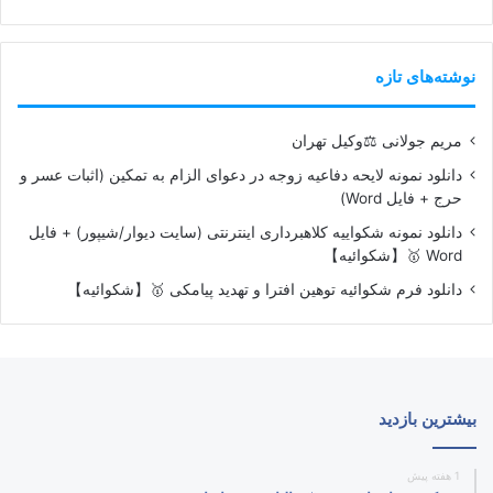
نوشته‌های تازه
مریم جولانی ⚖️وکیل تهران
دانلود نمونه لایحه دفاعیه زوجه در دعوای الزام به تمکین (اثبات عسر و
حرج + فایل Word)
دانلود نمونه شکواییه کلاهبرداری اینترنتی (سایت دیوار/شیپور) + فایل
Word 🥇【شکوائیه】
دانلود فرم شکوائیه توهین افترا و تهدید پیامکی 🥇【شکوائیه】
بیشترین بازدید
1 هفته پیش