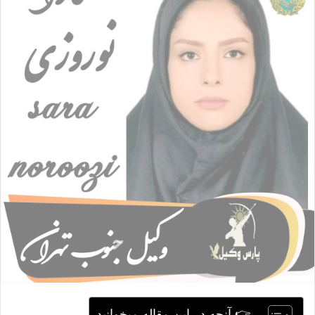
ا
ی
م
ی
ل
👉 آنچه در این مقاله میخوانید