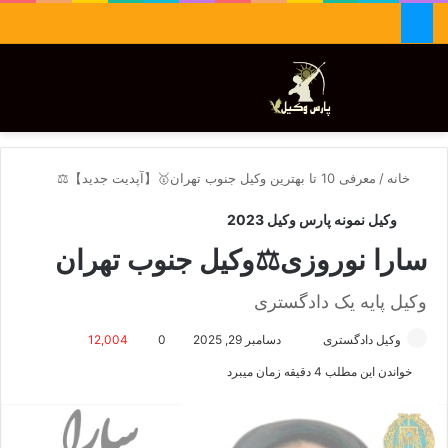
جستجو برای
تغییر پوسته
منو
خانه
/
معرفی 10 تا بهترین وکیل جنوب تهران🥇【آپدیت جدید】⚖️
وکیل نمونه پارس وکیل 2023
سارا نوروزی⚖️وکیل جنوب تهران
وکیل پایه یک دادگستری
وکیل دادگستری
ا
دسامبر 29, 2025
0
12,004
ر
خواندن این مطلب 4 دقیقه زمان میبرد
س
ا
ل