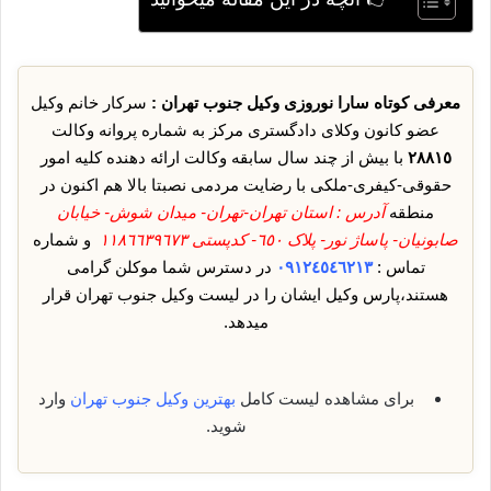
معرفی کوتاه سارا نوروزی وکیل جنوب تهران :
سرکار خانم وکیل
عضو کانون وکلای دادگستری مرکز به شماره پروانه وکالت
٢٨٨١٥
با بیش از چند سال سابقه وکالت ارائه دهنده کلیه امور
حقوقی-کیفری-ملکی با رضایت مردمی نصبتا بالا هم اکنون در
منطقه
آدرس : استان تهران-تهران- میدان شوش- خیابان
صابونیان- پاساژ نور- پلاک ٦٥٠- کدپستی ١١٨٦٦٣٩٦٧٣
و شماره
تماس :
٠٩١٢٤٥٤٦٢١٣
در دسترس شما موکلن گرامی
هستند،پارس وکیل ایشان را در لیست وکیل جنوب تهران قرار
میدهد.
برای مشاهده لیست کامل
بهترین وکیل جنوب تهران
وارد
شوید.