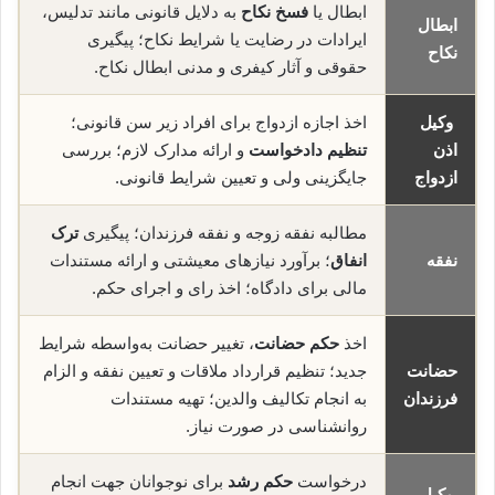
ابطال یا
فسخ نکاح
به دلایل قانونی مانند تدلیس،
ابطال
ایرادات در رضایت یا شرایط نکاح؛ پیگیری
نکاح
حقوقی و آثار کیفری و مدنی ابطال نکاح.
وکیل
اخذ اجازه ازدواج برای افراد زیر سن قانونی؛
اذن
تنظیم دادخواست
و ارائه مدارک لازم؛ بررسی
ازدواج
جایگزینی ولی و تعیین شرایط قانونی.
مطالبه نفقه زوجه و نفقه فرزندان؛ پیگیری
ترک
نفقه
انفاق
؛ برآورد نیازهای معیشتی و ارائه مستندات
مالی برای دادگاه؛ اخذ رای و اجرای حکم.
اخذ
حکم حضانت
، تغییر حضانت به‌واسطه شرایط
حضانت
جدید؛ تنظیم قرارداد ملاقات و تعیین نفقه و الزام
فرزندان
به انجام تکالیف والدین؛ تهیه مستندات
روانشناسی در صورت نیاز.
درخواست
حکم رشد
برای نوجوانان جهت انجام
وکیل