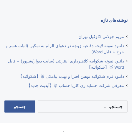
نوشته‌های تازه
مریم جولانی ⚖️وکیل تهران
دانلود نمونه لایحه دفاعیه زوجه در دعوای الزام به تمکین (اثبات عسر و
حرج + فایل Word)
دانلود نمونه شکواییه کلاهبرداری اینترنتی (سایت دیوار/شیپور) + فایل
Word 🥇【شکوائیه】
دانلود فرم شکوائیه توهین افترا و تهدید پیامکی 🥇【شکوائیه】
معرفی شرکت حسابداری کاریا حساب 🥇【آپدیت جدید】
جستجو
برای: