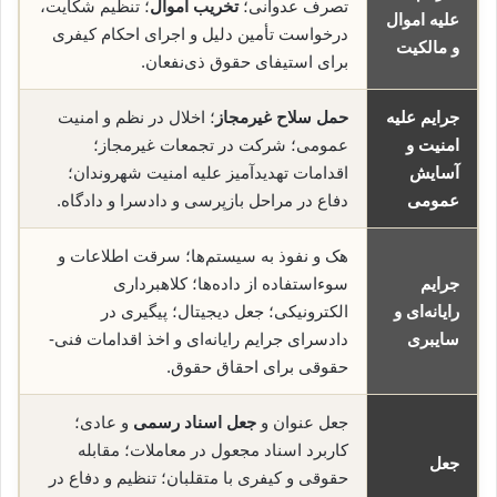
تصرف عدوانی؛
تخریب اموال
؛ تنظیم شکایت،
علیه اموال
درخواست تأمین دلیل و اجرای احکام کیفری
و مالکیت
برای استیفای حقوق ذی‌نفعان.
جرایم علیه
حمل سلاح غیرمجاز
؛ اخلال در نظم و امنیت
امنیت و
عمومی؛ شرکت در تجمعات غیرمجاز؛
آسایش
اقدامات تهدیدآمیز علیه امنیت شهروندان؛
عمومی
دفاع در مراحل بازپرسی و دادسرا و دادگاه.
هک و نفوذ به سیستم‌ها؛ سرقت اطلاعات و
جرایم
سوء‌استفاده از داده‌ها؛ کلاهبرداری
رایانه‌ای و
الکترونیکی؛ جعل دیجیتال؛ پیگیری در
سایبری
دادسرای جرایم رایانه‌ای و اخذ اقدامات فنی-
حقوقی برای احقاق حقوق.
جعل عنوان و
جعل اسناد رسمی
و عادی؛
کاربرد اسناد مجعول در معاملات؛ مقابله
جعل
حقوقی و کیفری با متقلبان؛ تنظیم و دفاع در