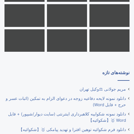
نوشته‌های تازه
مریم جولانی ⚖️وکیل تهران
دانلود نمونه لایحه دفاعیه زوجه در دعوای الزام به تمکین (اثبات عسر و
حرج + فایل Word)
دانلود نمونه شکواییه کلاهبرداری اینترنتی (سایت دیوار/شیپور) + فایل
Word 🥇【شکوائیه】
دانلود فرم شکوائیه توهین افترا و تهدید پیامکی 🥇【شکوائیه】