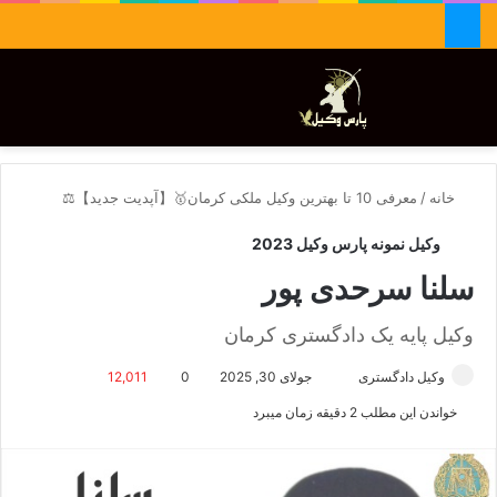
جستجو برای
تغییر پوسته
منو
خانه
/
معرفی 10 تا بهترین وکیل ملکی کرمان🥇【آپدیت جدید】⚖️
وکیل نمونه پارس وکیل 2023
سلنا سرحدی پور
وکیل پایه یک دادگستری کرمان
وکیل دادگستری
ا
جولای 30, 2025
0
12,011
ر
خواندن این مطلب 2 دقیقه زمان میبرد
س
ا
ل