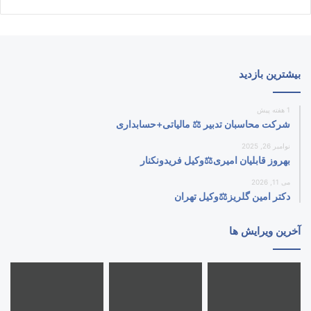
بیشترین بازدید
1 هفته پیش
شرکت محاسبان تدبیر ⚖️ مالیاتی+حسابداری
نوامبر 26, 2025
بهروز قابلیان امیری⚖️وکیل فریدونکنار
می 11, 2026
دکتر امین گلریز⚖️وکیل تهران
آخرین ویرایش ها