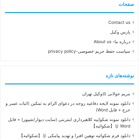
صفحات
Contact us
پارس وکیل
درباره ما- About us
سیاست حفظ حریم خصوصی-privacy policy
نوشته‌های تازه
مریم جولانی ⚖️وکیل تهران
دانلود نمونه لایحه دفاعیه زوجه در دعوای الزام به تمکین (اثبات عسر و
حرج + فایل Word)
دانلود نمونه شکواییه کلاهبرداری اینترنتی (سایت دیوار/شیپور) + فایل
Word 🥇【شکوائیه】
دانلود فرم شکوائیه توهین افترا و تهدید پیامکی 🥇【شکوائیه】