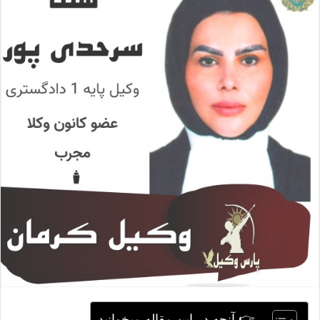
ا
ی
م
ی
ل
👉 آنچه در این مقاله میخوانید