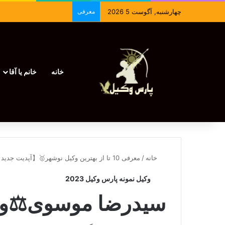
چهارشنبه, آگوست 5 2026
معرفی
خانه
خانم یا آقا
خانه
/
معرفی 10 تا از بهترین وکیل نوشهر🥇【آپدیت جدید】⚖️
وکیل نمونه پارس وکیل 2023
سیدرضا موسوی⚖️وک