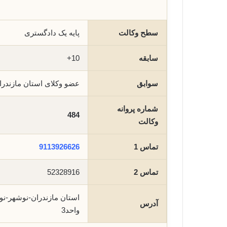
سطح وکالت
پایه یک دادگستری
سابقه
10+
سوابق
عضو وکلای استان مازندر
شماره پروانه
484
وکالت
تماس 1
9113926626
تماس 2
52328916
آدرس
واحد3