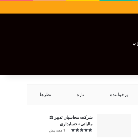
سایدبار
نوشته تصادفی
تغییر پوسته
نوشته تصادفی
پرخواننده
تازه
نظرها
شرکت محاسبان تدبیر ⚖️
مالیاتی+حسابداری
1 هفته پیش