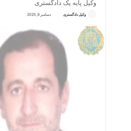
وکیل پایه یک دادگستری
وکیل دادگستری
ا
دسامبر 9, 2025
ر
س
ا
ل
ا
ی
م
ی
ل