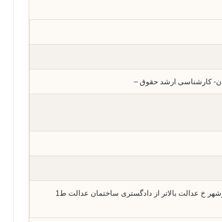
ان- کارشناسی ارشد حقوق –
استان مازندران-نوشهر-نوشهر خ عدالت بالاتر از دادگستری ساختمان عدالت ط1