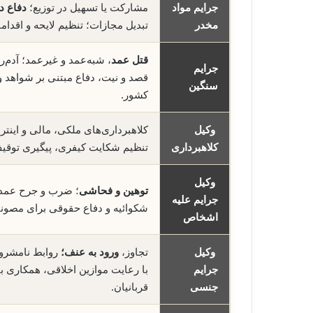
جرایم مواد
مشارکت یا تسهیل در توزیع؛
دفاع در
مخدر
تبدیل مجازات؛ تنظیم لایحه و اقدام
قتل عمد
، شبه‌عمد و غیرعمد؛ آدم‌ر
جرایم
قصد و نیت، دفاع مبتنی بر شواهد و
سنگین
کشور.
وکیل
کلاهبرداری‌های ملکی، مالی و اینتر
کلاهبرداری
تنظیم شکایت کیفری، پیگیری توقی
وکیل
توهین و فحاشی
؛ ضرب و جرح عمدی و
جرایم علیه
شکوائیه و دفاع حقوقی برای مصون
اشخاص
وکیل
تجاوز،
ورود به عنف؛
روابط نامشروع
جرایم
با رعایت موازین اخلاقی، همکاری ب
جنسی
قربانیان.