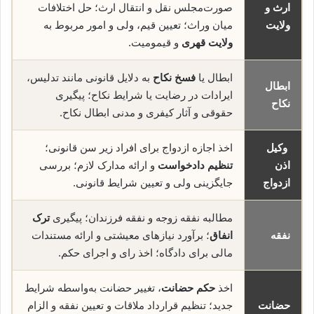
ارث و
صورت‌مجلس نقل و انتقال ارث؛ حل اختلافات
ولایت
میان وراث؛ تعیین قیم، ولی و امور مربوط به
ولایت قهری
و قیمومیت.
ابطال یا
فسخ نکاح
به دلایل قانونی مانند تدلیس،
ابطال
ایرادات در رضایت یا شرایط نکاح؛ پیگیری
نکاح
حقوقی و آثار کیفری و مدنی ابطال نکاح.
وکیل
اخذ اجازه ازدواج برای افراد زیر سن قانونی؛
اذن
تنظیم دادخواست
و ارائه مدارک لازم؛ بررسی
ازدواج
جایگزینی ولی و تعیین شرایط قانونی.
مطالبه نفقه زوجه و نفقه فرزندان؛ پیگیری
ترک
نفقه
انفاق
؛ برآورد نیازهای معیشتی و ارائه مستندات
مالی برای دادگاه؛ اخذ رای و اجرای حکم.
اخذ
حکم حضانت
، تغییر حضانت به‌واسطه شرایط
حضانت
جدید؛ تنظیم قرارداد ملاقات و تعیین نفقه و الزام