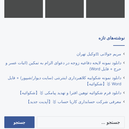
نوشته‌های تازه
مریم جولانی ⚖️وکیل تهران
دانلود نمونه لایحه دفاعیه زوجه در دعوای الزام به تمکین (اثبات عسر و
حرج + فایل Word)
دانلود نمونه شکواییه کلاهبرداری اینترنتی (سایت دیوار/شیپور) + فایل
Word 🥇【شکوائیه】
دانلود فرم شکوائیه توهین افترا و تهدید پیامکی 🥇【شکوائیه】
معرفی شرکت حسابداری کاریا حساب 🥇【آپدیت جدید】
جستجو
برای: