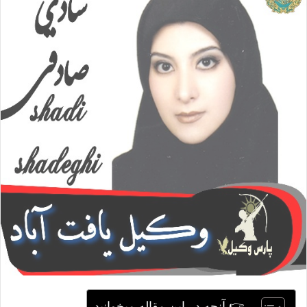
ا
ی
م
ی
ل
👉 آنچه در این مقاله میخوانید