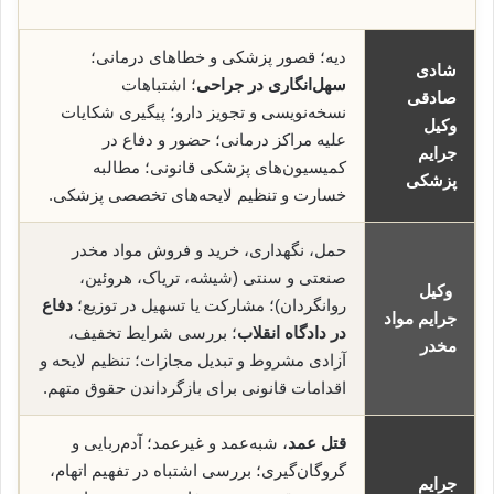
دیه؛ قصور پزشکی و خطاهای درمانی؛
شادی
سهل‌انگاری در جراحی
؛ اشتباهات
صادقی
نسخه‌نویسی و تجویز دارو؛ پیگیری شکایات
وکیل
علیه مراکز درمانی؛ حضور و دفاع در
جرایم
کمیسیون‌های پزشکی قانونی؛ مطالبه
پزشکی
خسارت و تنظیم لایحه‌های تخصصی پزشکی.
حمل، نگهداری، خرید و فروش مواد مخدر
صنعتی و سنتی (شیشه، تریاک، هروئین،
وکیل
روانگردان)؛ مشارکت یا تسهیل در توزیع؛
دفاع
جرایم مواد
در دادگاه انقلاب
؛ بررسی شرایط تخفیف،
مخدر
آزادی مشروط و تبدیل مجازات؛ تنظیم لایحه و
اقدامات قانونی برای بازگرداندن حقوق متهم.
قتل عمد
، شبه‌عمد و غیرعمد؛ آدم‌ربایی و
گروگان‌گیری؛ بررسی اشتباه در تفهیم اتهام،
جرایم