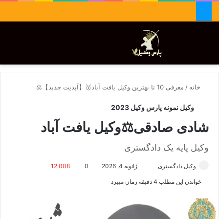
جستجو برای
تغییر پوسته
منو
خانه
/
معرفی 10 تا بهترین وکیل یافت آباد🥇【آپدیت جدید】⚖️
وکیل نمونه پارس وکیل 2023
شادی صادقی⚖️وکیل یافت آباد
وکیل پایه یک دادگستری
وکیل دادگستری
ا
ژانویه 4, 2026
0
12,008
ر
خواندن این مطلب 4 دقیقه زمان میبرد
س
ا
ل