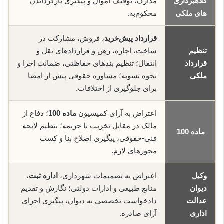
کلاهبرداری
مدارک، توقیف اموال و پیگیری بازگرداندن
های ملکی
محکوم‌به.
قرارداد پیش‌خرید
، فروش، مشارکت در
تنظیم
ساخت، اجاره، رهن و قراردادهای نقل و
قرارداد
انتقال؛ تنظیم بندهای حفاظتی، ضمانت اجرا و
ملکی
نحوه تسویه؛ مشاوره حقوقی پیش از امضا
برای جلوگیری از اختلافات.
اعتراض به آرای کمیسیون
ماده 100
؛ دفاع از
مالک در مقابل تخریب یا جریمه؛ تنظیم لایحه
ماده 100
فنی-حقوقی، پیگیری اصلاح بنا و کسب
مجوزهای لازم.
وکیل
اعتراض به تصمیمات شهرداری،
اداره ثبت
،
دیوان
منابع طبیعی و ادارات دولتی؛ نگارش و تقدیم
عدالت
دادخواست تخصصی به دیوان، پیگیری اجرای
اداری
آرای صادره.