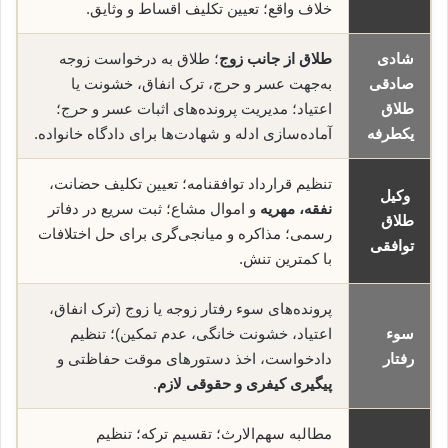
خلاف واقع؛ تعیین تکلیف اقساط و وثایق.
شادی
طلاق از جانب زوج
؛ طلاق به درخواست زوجه
صادقی
به‌جهت عسر و حرج، ترک انفاق، خشونت یا
طلاق
اعتیاد؛ مدیریت پرونده‌های اثبات عسر و حرج؛
یکطرفه
آماده‌سازی ادله و شهادت‌ها برای دادگاه خانواده.
تنظیم قرارداد توافقنامه؛ تعیین تکلیف حضانت،
وکیل
نفقه، مهریه
و اموال مشاع؛ ثبت سریع در دفاتر
طلاق
رسمی؛ مذاکره و میانجی‌گری برای حل اختلافات
توافقی
با کمترین تنش.
پرونده‌های سوء رفتار زوجه یا زوج (ترک انفاق،
سوء
اعتیاد، خشونت خانگی، عدم تمکین)؛ تنظیم
رفتار
دادخواست، اخذ دستورهای موقت حفاظتی و
پیگیری کیفری و حقوقی لازم
.
مطالبه سهم‌الارث؛ تقسیم ترکه؛ تنظیم