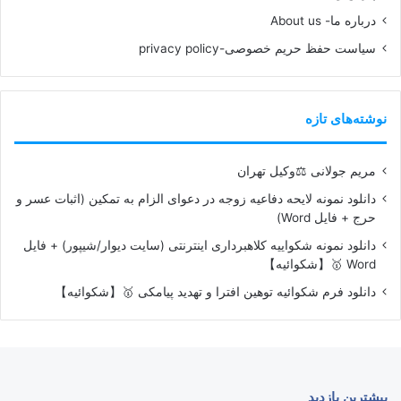
درباره ما- About us
سیاست حفظ حریم خصوصی-privacy policy
نوشته‌های تازه
مریم جولانی ⚖️وکیل تهران
دانلود نمونه لایحه دفاعیه زوجه در دعوای الزام به تمکین (اثبات عسر و
حرج + فایل Word)
دانلود نمونه شکواییه کلاهبرداری اینترنتی (سایت دیوار/شیپور) + فایل
Word 🥇【شکوائیه】
دانلود فرم شکوائیه توهین افترا و تهدید پیامکی 🥇【شکوائیه】
بیشترین بازدید