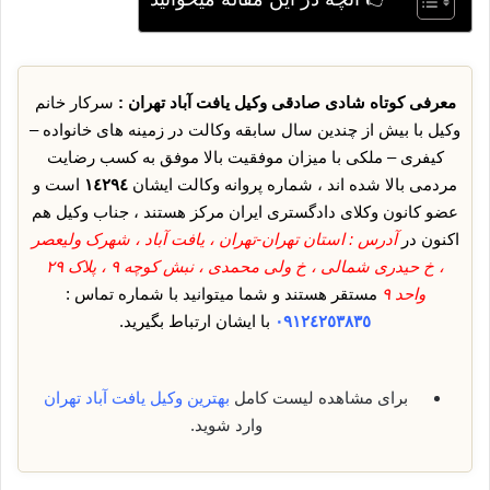
معرفی کوتاه شادی صادقی وکیل یافت آباد تهران :
سرکار خانم
وکیل با بیش از چندین سال سابقه وکالت در زمینه های خانواده –
کیفری – ملکی با میزان موفقیت بالا موفق به کسب رضایت
مردمی بالا شده اند ، شماره پروانه وکالت ایشان
١٤٢٩٤
است و
عضو کانون وکلای دادگستری ایران مرکز هستند ، جناب وکیل هم
اکنون در
آدرس : استان تهران-تهران ، یافت آباد ، شهرک ولیعصر
، خ حیدری شمالی ، خ ولی محمدی ، نبش کوچه ٩ ، پلاک ٢٩
واحد ٩
مستقر هستند و شما میتوانید با شماره تماس :
٠٩١٢٤٢٥٣٨٣٥
با ایشان ارتباط بگیرید.
برای مشاهده لیست کامل
بهترین وکیل یافت آباد
تهران
وارد شوید.