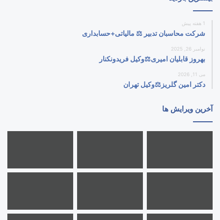
1 هفته پیش
شرکت محاسبان تدبیر ⚖️ مالیاتی+حسابداری
نوامبر 26, 2025
بهروز قابلیان امیری⚖️وکیل فریدونکنار
می 11, 2026
دکتر امین گلریز⚖️وکیل تهران
آخرین ویرایش ها