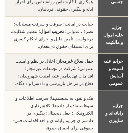
جنسی
همکاری با کارشناس روانشناس برای احراز
ادله و پیگیری حقوقی قربانیان.
خیانت در امانت؛ سرقت و سرقت مسلحانه؛
جرایم
تصرف عدوانی؛
تخریب اموال
؛ تنظیم شکایت،
علیه اموال
درخواست تأمین دلیل و اجرای احکام کیفری
و مالکیت
برای استیفای حقوق ذی‌نفعان.
جرایم علیه
حمل سلاح غیرمجاز
؛ اخلال در نظم و امنیت
امنیت و
عمومی؛ شرکت در تجمعات غیرمجاز؛
آسایش
اقدامات تهدیدآمیز علیه امنیت شهروندان؛
عمومی
دفاع در مراحل بازپرسی و دادسرا و دادگاه.
هک و نفوذ به سیستم‌ها؛ سرقت اطلاعات و
جرایم
سوء‌استفاده از داده‌ها؛ کلاهبرداری
رایانه‌ای و
الکترونیکی؛ جعل دیجیتال؛ پیگیری در
سایبری
دادسرای جرایم رایانه‌ای و اخذ اقدامات فنی-
حقوقی برای احقاق حقوق.