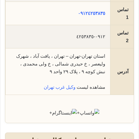
تماس
٠٩١٢٤٢٥٣٨٣٥
1
تماس
٠٩١٢-٤٢٥٣٨٣٥
2
استان تهران-تهران – تهران ، یافت آباد ، شهرک
ولیعصر ، خ حیدری شمالی ، خ ولی محمدی ،
آدرس
نبش کوچه ٩ ، پلاک ٢٩ واحد ٩
مشاهده لیست
وکیل غرب تهران
+
+