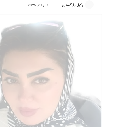
وکیل دادگستری
ا
اکتبر 29, 2025
ر
س
ا
ل
ا
ی
م
ی
ل