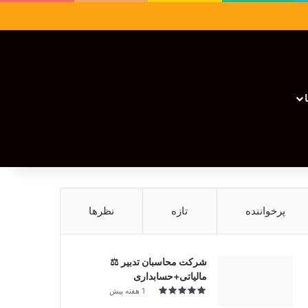
سایدبار
نوشته تصادفی
تغییر پوسته
نوشته تصادفی
پرخواننده
تازه
نظرها
شرکت محاسبان تدبیر ⚖️
مالیاتی+حسابداری
1 هفته پیش