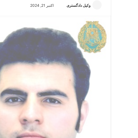
وکیل دادگستری
ا
اکتبر 21, 2024
ر
س
ا
ل
ا
ی
م
ی
ل