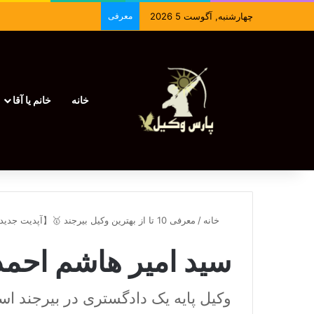
چهارشنبه, آگوست 5 2026
معرفی
خانه
خانم یا آقا
خانه
/
معرفی 10 تا از بهترین وکیل بیرجند 🥇【آپدیت جدید】⚖️
سید امیر هاشم احم
وکیل پایه یک دادگستری در بیرجند ا