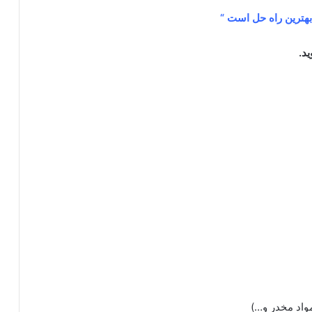
 بهترین راه حل است “
د.
واد مخدر و…)