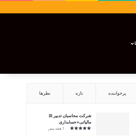
سایدبار
نوشته تصادفی
تغییر پوسته
نوشته تصادفی
پرخواننده
تازه
نظرها
شرکت محاسبان تدبیر ⚖️
مالیاتی+حسابداری
1 هفته پیش