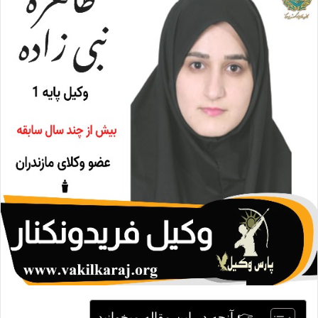
ا
ی
م
ی
ل
👉 آنچه در این مقاله میخوانید