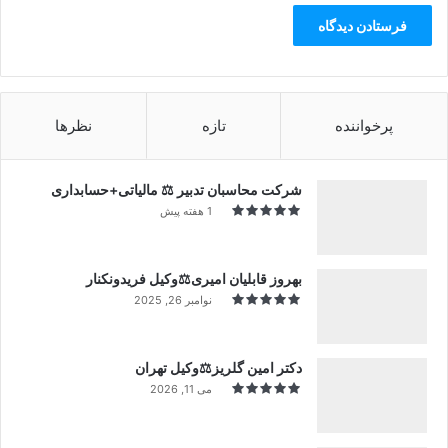
پرخواننده
تازه
نظرها
شرکت محاسبان تدبیر ⚖️ مالیاتی+حسابداری
1 هفته پیش
بهروز قابلیان امیری⚖️وکیل فریدونکنار
نوامبر 26, 2025
دکتر امین گلریز⚖️وکیل تهران
می 11, 2026