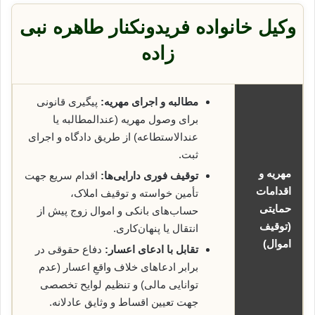
وکیل خانواده فریدونکنار طاهره نبی
زاده
مطالبه و اجرای مهریه:
پیگیری قانونی
برای وصول مهریه (عندالمطالبه یا
عندالاستطاعه) از طریق دادگاه و اجرای
ثبت.
مهریه و
توقیف فوری دارایی‌ها:
اقدام سریع جهت
اقدامات
تأمین خواسته و توقیف املاک،
حمایتی
حساب‌های بانکی و اموال زوج پیش از
(توقیف
انتقال یا پنهان‌کاری.
اموال)
تقابل با ادعای اعسار:
دفاع حقوقی در
برابر ادعاهای خلاف واقعِ اعسار (عدم
توانایی مالی) و تنظیم لوایح تخصصی
جهت تعیین اقساط و وثایق عادلانه.