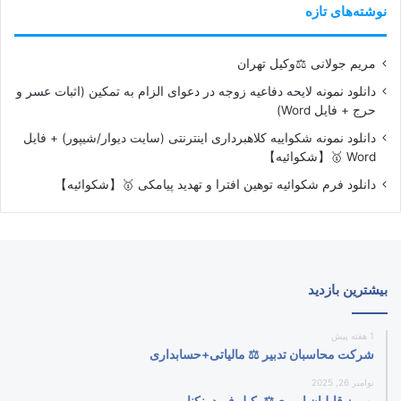
نوشته‌های تازه
مریم جولانی ⚖️وکیل تهران
دانلود نمونه لایحه دفاعیه زوجه در دعوای الزام به تمکین (اثبات عسر و
حرج + فایل Word)
دانلود نمونه شکواییه کلاهبرداری اینترنتی (سایت دیوار/شیپور) + فایل
Word 🥇【شکوائیه】
دانلود فرم شکوائیه توهین افترا و تهدید پیامکی 🥇【شکوائیه】
بیشترین بازدید
1 هفته پیش
شرکت محاسبان تدبیر ⚖️ مالیاتی+حسابداری
نوامبر 26, 2025
بهروز قابلیان امیری⚖️وکیل فریدونکنار