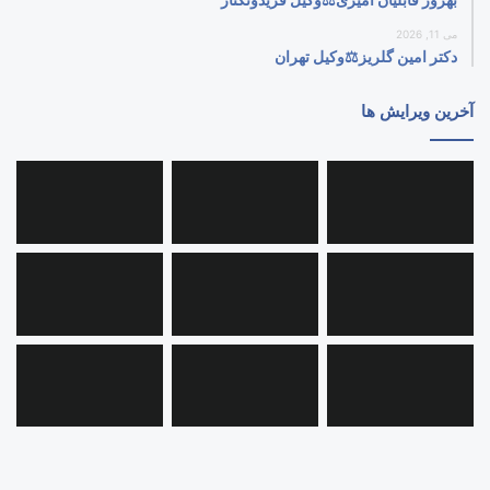
می 11, 2026
دکتر امین گلریز⚖️وکیل تهران
آخرین ویرایش ها