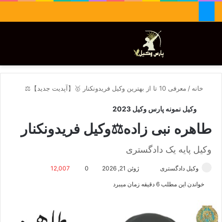
جستجو برای
تغییر پوسته
منو
خانه
/
معرفی 10 تا از بهترین وکیل فریدونکنار 🥇【آپدیت جدید】⚖️
وکیل نمونه پارس وکیل 2023
طاهره نبی زاده⚖️وکیل فریدونکنار
وکیل پایه یک دادگستری
وکیل دادگستری
ا
ژوئن 21, 2026
0
12,007
ر
خواندن این مطلب 6 دقیقه زمان میبرد
س
ا
ل