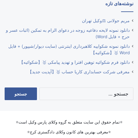
نوشته‌های تازه
مریم جولانی ⚖️وکیل تهران
دانلود نمونه لایحه دفاعیه زوجه در دعوای الزام به تمکین (اثبات عسر و
حرج + فایل Word)
دانلود نمونه شکواییه کلاهبرداری اینترنتی (سایت دیوار/شیپور) + فایل
Word 🥇【شکوائیه】
دانلود فرم شکوائیه توهین افترا و تهدید پیامکی 🥇【شکوائیه】
معرفی شرکت حسابداری کاریا حساب 🥇【آپدیت جدید】
جستجو
برای:
⭐تمام حقوق این سایت متعلق به گروه وکلای پارس وکیل است⭐
⭐معرفی بهترین های کانون وکلای دادگستری کرج⭐