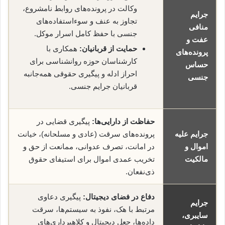
وکالت در پرونده‌های روابط نامشروع،
جرایم
تجاوز به عنف و سوءاستفاده‌های
منافی
جنسی با حفظ کامل اسرار موکل.
عفت و
حمایت از قربانیان:
همکاری با
پرونده‌های
کارشناسان حوزه روانشناسی برای
حساس
احراز ادله و پیگیری حقوقی همه‌جانبه
جنسی
قربانیان جرایم جنسی.
حفاظت از دارایی‌ها:
پیگیری قضایی در
جرایم علیه
پرونده‌های سرقت (عادی و مسلحانه)، خیانت
اموال و
در امانت، تصرف عدوانی، ممانعت از حق و
مالکیت
تخریب عمدی اموال برای استیفای حقوق
ذی‌نفعان.
دفاع در فضای دیجیتال:
پیگیری دعاوی
جرایم
مرتبط با هک، نفوذ به سیستم‌ها، سرقت
سایبری،
داده‌ها، جعل دیجیتال و کلاهبرداری‌های