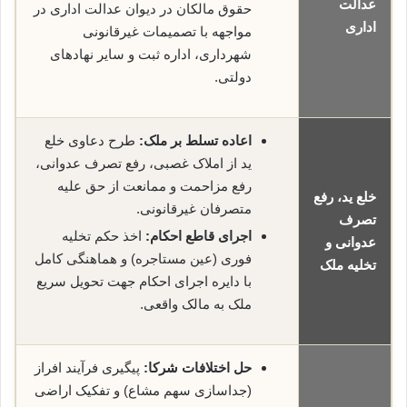
عدالت
حقوق مالکان در دیوان عدالت اداری در
اداری
مواجهه با تصمیمات غیرقانونی
شهرداری، اداره ثبت و سایر نهادهای
دولتی.
اعاده تسلط بر ملک:
طرح دعاوی خلع
ید از املاک غصبی، رفع تصرف عدوانی،
رفع مزاحمت و ممانعت از حق علیه
خلع ید، رفع
متصرفان غیرقانونی.
تصرف
اجرای قاطع احکام:
اخذ حکم تخلیه
عدوانی و
فوری (عین مستاجره) و هماهنگی کامل
تخلیه ملک
با دایره اجرای احکام جهت تحویل سریع
ملک به مالک واقعی.
حل اختلافات شرکا:
پیگیری فرآیند افراز
(جداسازی سهم مشاع) و تفکیک اراضی