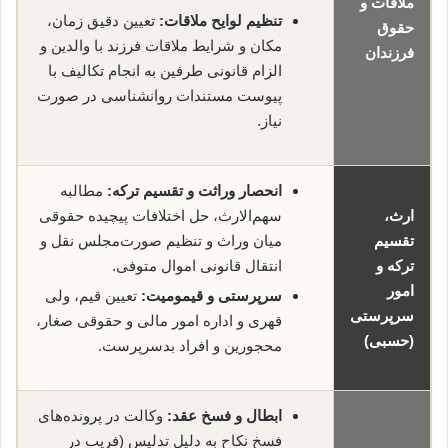
ملاقات و
تنظیم لوایح ملاقات:
تعیین دقیق زمان،
حقوق
مکان و شرایط ملاقات فرزند با والدین و
فرزندان
الزام قانونی طرفین به انجام تکالیف با
پیوست مستندات روانشناسی در صورت
نیاز.
انحصار وراثت و تقسیم ترکه:
مطالبه
ارث،
سهم‌الارث، حل اختلافات پیچیده حقوقی
تقسیم
میان وراث و تنظیم صورت‌مجلس نقل و
ترکه و
انتقال قانونی اموال متوفی.
امور
سرپرستی و قیمومیت:
تعیین قیم، ولی
سرپرستی
قهری و اداره امور مالی و حقوقی صغار،
(حسبی)
محجورین و افراد بدسرپرست.
ابطال و فسخ عقد:
وکالت در پرونده‌های
فسخ نکاح به دلیل تدلیس (فریب در