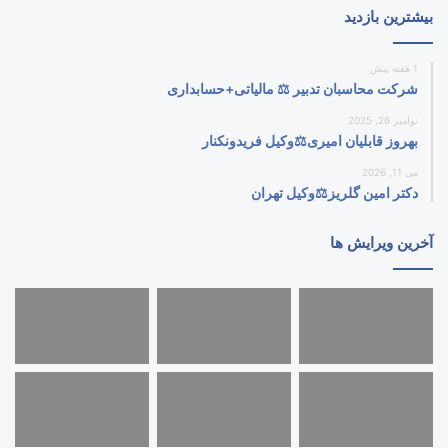
بیشترین بازدید
1 هفته پیش
شرکت محاسبان تدبیر ⚖️ مالیاتی+حسابداری
نوامبر 26, 2025
بهروز قابلیان امیری⚖️وکیل فریدونکنار
می 11, 2026
دکتر امین گلریز⚖️وکیل تهران
آخرین ویرایش ها