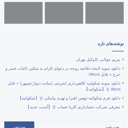
نوشته‌های تازه
مریم جولانی ⚖️وکیل تهران
دانلود نمونه لایحه دفاعیه زوجه در دعوای الزام به تمکین (اثبات عسر و
حرج + فایل Word)
دانلود نمونه شکواییه کلاهبرداری اینترنتی (سایت دیوار/شیپور) + فایل
Word 🥇【شکوائیه】
دانلود فرم شکوائیه توهین افترا و تهدید پیامکی 🥇【شکوائیه】
معرفی شرکت حسابداری کاریا حساب 🥇【آپدیت جدید】
جستجو