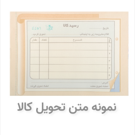
ا
ل
ا
ی
م
ی
ل