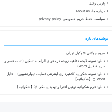
پارس وکیل
درباره ما- About us
سیاست حفظ حریم خصوصی-privacy policy
نوشته‌های تازه
مریم جولانی ⚖️وکیل تهران
دانلود نمونه لایحه دفاعیه زوجه در دعوای الزام به تمکین (اثبات عسر و
حرج + فایل Word)
دانلود نمونه شکواییه کلاهبرداری اینترنتی (سایت دیوار/شیپور) + فایل
Word 🥇【شکوائیه】
دانلود فرم شکوائیه توهین افترا و تهدید پیامکی 🥇【شکوائیه】