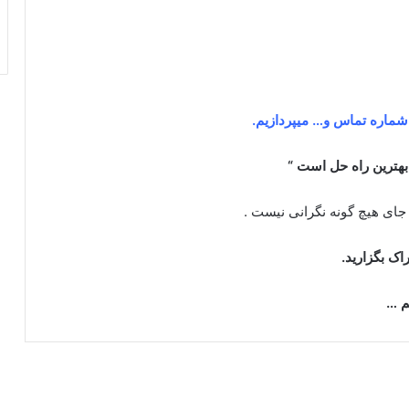
 شماره تماس و… میپردازیم.
 بهترین راه حل است “
ای هیچ گونه نگرانی نیست .
اک بگزارید.
م …