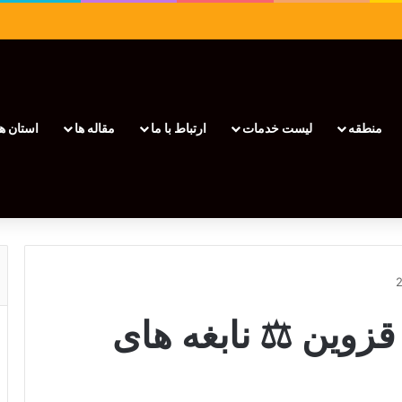
منطقه
لیست خدمات
ارتباط با ما
مقاله ها
استان ها
زوین ⚖️ نابغه های