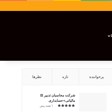
سایدبار
نوشته تصادفی
تغییر پوسته
نوشته تصادفی
پرخواننده
تازه
نظرها
شرکت محاسبان تدبیر ⚖️
مالیاتی+حسابداری
1 هفته پیش