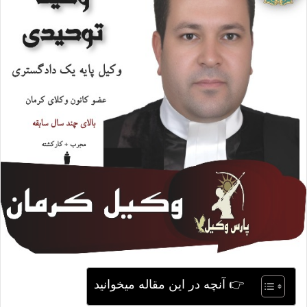
ی
م
ی
ل
👉 آنچه در این مقاله میخوانید