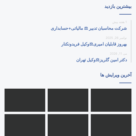
بیشترین بازدید
1 هفته پیش
شرکت محاسبان تدبیر ⚖️ مالیاتی+حسابداری
نوامبر 26, 2025
بهروز قابلیان امیری⚖️وکیل فریدونکنار
می 11, 2026
دکتر امین گلریز⚖️وکیل تهران
آخرین ویرایش ها