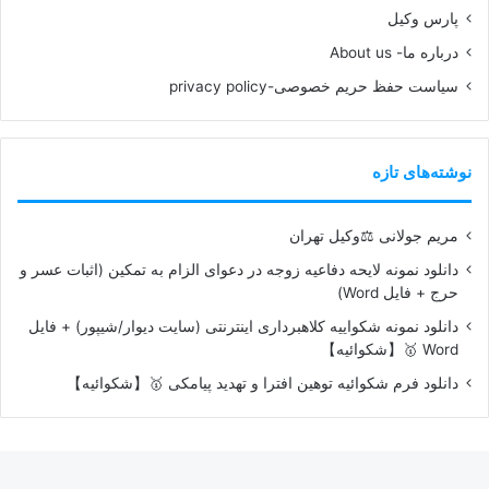
پارس وکیل
درباره ما- About us
سیاست حفظ حریم خصوصی-privacy policy
نوشته‌های تازه
مریم جولانی ⚖️وکیل تهران
دانلود نمونه لایحه دفاعیه زوجه در دعوای الزام به تمکین (اثبات عسر و
حرج + فایل Word)
دانلود نمونه شکواییه کلاهبرداری اینترنتی (سایت دیوار/شیپور) + فایل
Word 🥇【شکوائیه】
دانلود فرم شکوائیه توهین افترا و تهدید پیامکی 🥇【شکوائیه】