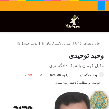
جستجو برای
تغییر پوسته
منو
خانه
/
معرفی 10 تا از بهترین وکیل کرمان 🥇【آپدیت جدید】⚖️
وحید توحیدی
وکیل کرمان پایه یک دادگستری
وکیل دادگستری
ا
ژانویه 30, 2024
0
12,794
ر
خواندن این مطلب 2 دقیقه زمان میبرد
س
ا
ل
ا