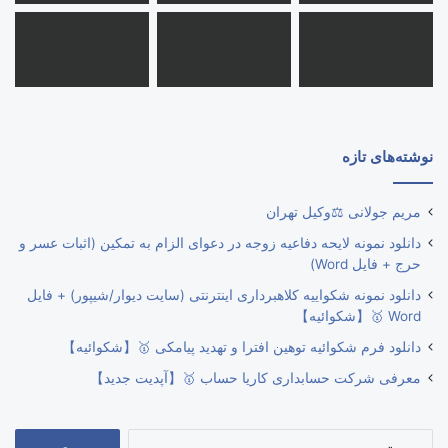
نوشته‌های تازه
مریم جولانی ⚖️وکیل تهران
دانلود نمونه لایحه دفاعیه زوجه در دعوای الزام به تمکین (اثبات عسر و
حرج + فایل Word)
دانلود نمونه شکواییه کلاهبرداری اینترنتی (سایت دیوار/شیپور) + فایل
Word 🥇【شکوائیه】
دانلود فرم شکوائیه توهین افترا و تهدید پیامکی 🥇【شکوائیه】
معرفی شرکت حسابداری کاریا حساب 🥇【آپدیت جدید】
جستجو