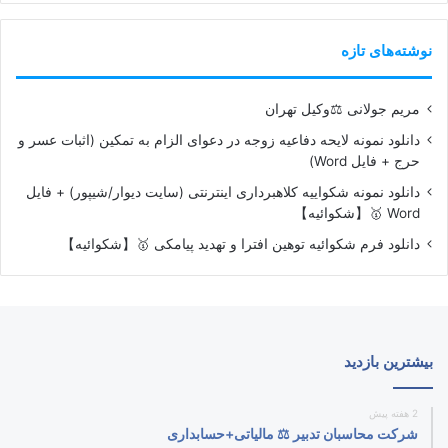
نوشته‌های تازه
مریم جولانی ⚖️وکیل تهران
دانلود نمونه لایحه دفاعیه زوجه در دعوای الزام به تمکین (اثبات عسر و
حرج + فایل Word)
دانلود نمونه شکواییه کلاهبرداری اینترنتی (سایت دیوار/شیپور) + فایل
Word 🥇【شکوائیه】
دانلود فرم شکوائیه توهین افترا و تهدید پیامکی 🥇【شکوائیه】
بیشترین بازدید
2 هفته پیش
شرکت محاسبان تدبیر ⚖️ مالیاتی+حسابداری