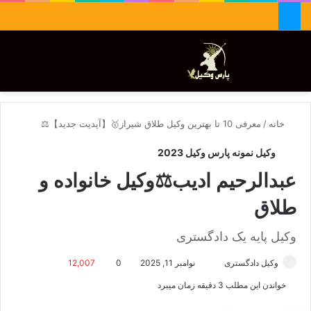
جستجو برای
تغییر پوسته
منو
خانه
/
معرفی 10 تا بهترین وکیل طلاق شیراز🥇【آپدیت جدید】⚖️
وکیل نمونه پارس وکیل 2023
عبدالرحیم ادیب⚖️وکیل خانواده و
طلاق
وکیل پایه یک دادگستری
وکیل دادگستری
ا
نوامبر 11, 2025
0
12,007
ر
خواندن این مطلب 3 دقیقه زمان میبرد
س