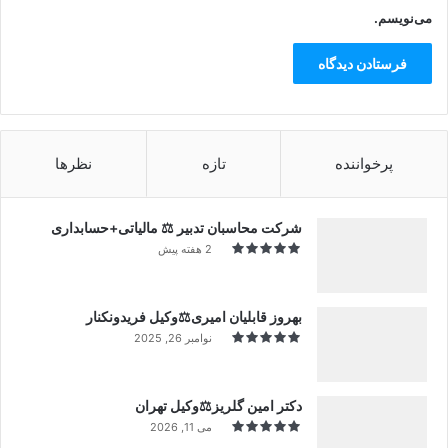
می‌نویسم.
پرخواننده
تازه
نظرها
شرکت محاسبان تدبیر ⚖️ مالیاتی+حسابداری
2 هفته پیش
بهروز قابلیان امیری⚖️وکیل فریدونکنار
نوامبر 26, 2025
دکتر امین گلریز⚖️وکیل تهران
می 11, 2026