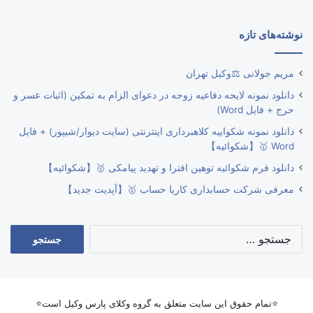
نوشته‌های تازه
مریم جولانی ⚖️وکیل تهران
دانلود نمونه لایحه دفاعیه زوجه در دعوای الزام به تمکین (اثبات عسر و
حرج + فایل Word)
دانلود نمونه شکواییه کلاهبرداری اینترنتی (سایت دیوار/شیپور) + فایل
Word 🥇【شکوائیه】
دانلود فرم شکوائیه توهین افترا و تهدید پیامکی 🥇【شکوائیه】
معرفی شرکت حسابداری کاریا حساب 🥇【آپدیت جدید】
جستجو
برای:
⭐تمام حقوق این سایت متعلق به گروه وکلای پارس وکیل است⭐