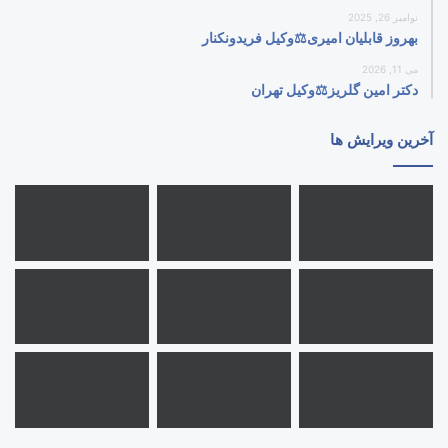
نوامبر 26, 2025
بهروز قابلیان امیری⚖️وکیل فریدونکنار
می 11, 2026
دکتر امین گلریز⚖️وکیل تهران
آخرین ویرایش ها