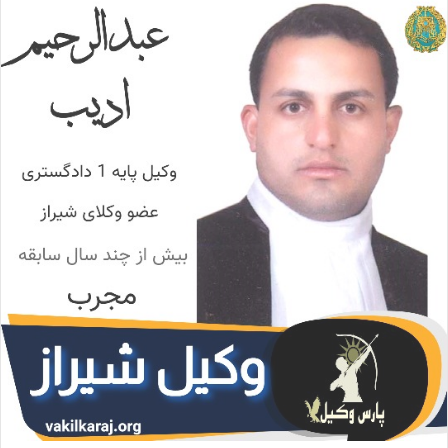
ا
ل
ا
ی
م
ی
ل