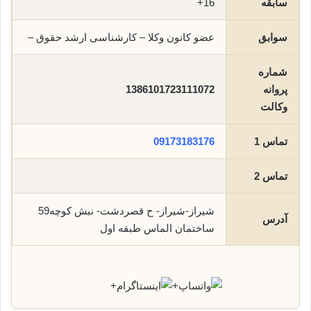
سابقه
16+
سوابق
عضو کانون وکلا – کارشناسی ارشد حقوق –
شماره
پروانه
1386101723111072
وکالت
تماس 1
09173183176
تماس 2
شیراز-شیراز- ح قصردشت- نبش کوچه59
آدرس
ساختمان الماس طبقه اول
+
+