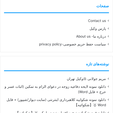
صفحات
Contact us
پارس وکیل
درباره ما- About us
سیاست حفظ حریم خصوصی-privacy policy
نوشته‌های تازه
مریم جولانی ⚖️وکیل تهران
دانلود نمونه لایحه دفاعیه زوجه در دعوای الزام به تمکین (اثبات عسر و
حرج + فایل Word)
دانلود نمونه شکواییه کلاهبرداری اینترنتی (سایت دیوار/شیپور) + فایل
Word 🥇【شکوائیه】
دانلود فرم شکوائیه توهین افترا و تهدید پیامکی 🥇【شکوائیه】