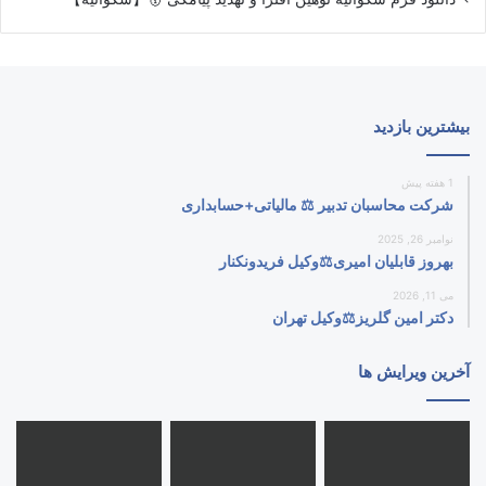
بیشترین بازدید
1 هفته پیش
شرکت محاسبان تدبیر ⚖️ مالیاتی+حسابداری
نوامبر 26, 2025
بهروز قابلیان امیری⚖️وکیل فریدونکنار
می 11, 2026
دکتر امین گلریز⚖️وکیل تهران
آخرین ویرایش ها