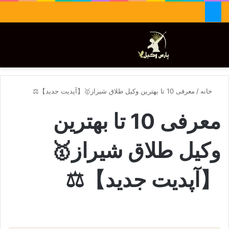
جستجو برای
تغییر پوسته
منو
خانه
/
معرفی 10 تا بهترین وکیل طلاق شیراز🥇【آپدیت جدید】⚖️
معرفی 10 تا بهترین
وکیل طلاق شیراز🥇
【آپدیت جدید】⚖️