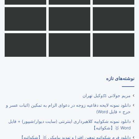
نوشته‌های تازه
مریم جولانی ⚖️وکیل تهران
دانلود نمونه لایحه دفاعیه زوجه در دعوای الزام به تمکین (اثبات عسر و
حرج + فایل Word)
دانلود نمونه شکواییه کلاهبرداری اینترنتی (سایت دیوار/شیپور) + فایل
Word 🥇【شکوائیه】
دانلود فرم شکوائیه توهین افترا و تهدید پیامکی 🥇【شکوائیه】