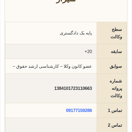
سطح
پایه یک دادگستری
وکالت
سابقه
20+
سوابق
عضو کانون وکلا – کارشناسی ارشد حقوق –
شماره
پروانه
1384101723110663
وکالت
تماس 1
09177159286
تماس 2