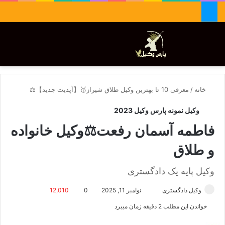
جستجو برای
تغییر پوسته
منو
خانه
/
معرفی 10 تا بهترین وکیل طلاق شیراز🥇【آپدیت جدید】⚖️
وکیل نمونه پارس وکیل 2023
فاطمه آسمان رفعت⚖️وکیل خانواده
و طلاق
وکیل پایه یک دادگستری
وکیل دادگستری
ا
نوامبر 11, 2025
0
12,010
ر
خواندن این مطلب 2 دقیقه زمان میبرد
س