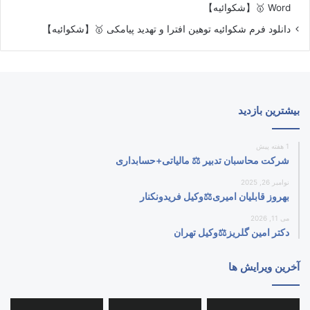
Word 🥇【شکوائیه】
دانلود فرم شکوائیه توهین افترا و تهدید پیامکی 🥇【شکوائیه】
بیشترین بازدید
1 هفته پیش
شرکت محاسبان تدبیر ⚖️ مالیاتی+حسابداری
نوامبر 26, 2025
بهروز قابلیان امیری⚖️وکیل فریدونکنار
می 11, 2026
دکتر امین گلریز⚖️وکیل تهران
آخرین ویرایش ها