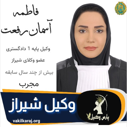
ا
ل
ا
ی
م
ی
ل