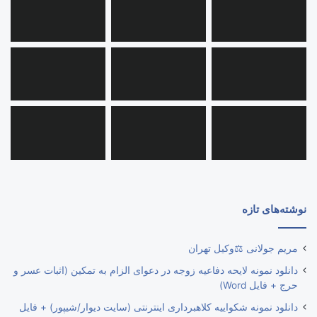
نوشته‌های تازه
مریم جولانی ⚖️وکیل تهران
دانلود نمونه لایحه دفاعیه زوجه در دعوای الزام به تمکین (اثبات عسر و
حرج + فایل Word)
دانلود نمونه شکواییه کلاهبرداری اینترنتی (سایت دیوار/شیپور) + فایل