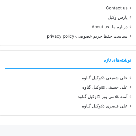
Contact us
پارس وکیل
درباره ما- About us
سیاست حفظ حریم خصوصی-privacy policy
نوشته‌های تازه
علی شفیعی ⚖️وکیل گناوه
علی حسینی ⚖️وکیل گناوه
آمنه غلامی پور ⚖️وکیل گناوه
علی قیصری ⚖️وکیل گناوه