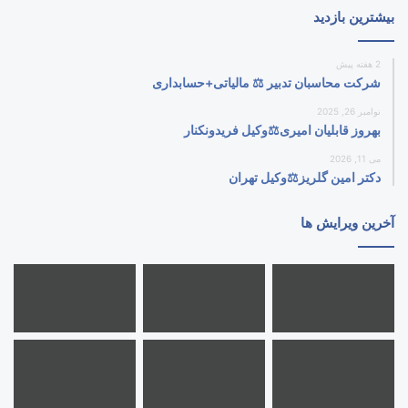
بیشترین بازدید
2 هفته پیش
شرکت محاسبان تدبیر ⚖️ مالیاتی+حسابداری
نوامبر 26, 2025
بهروز قابلیان امیری⚖️وکیل فریدونکنار
می 11, 2026
دکتر امین گلریز⚖️وکیل تهران
آخرین ویرایش ها