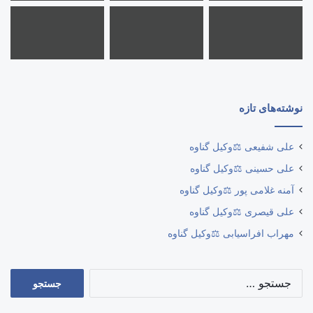
نوشته‌های تازه
علی شفیعی ⚖️وکیل گناوه
علی حسینی ⚖️وکیل گناوه
آمنه غلامی پور ⚖️وکیل گناوه
علی قیصری ⚖️وکیل گناوه
مهراب افراسیابی ⚖️وکیل گناوه
جستجو
برای: