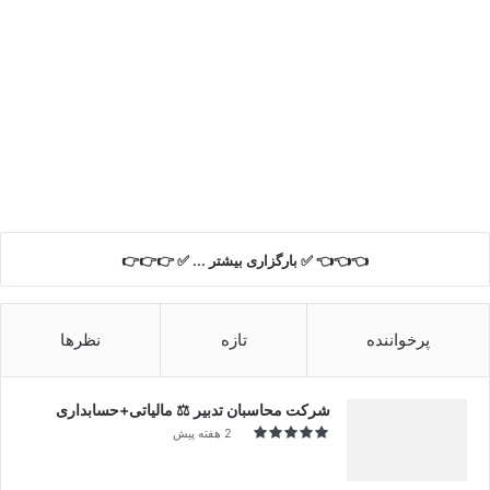
👈👈👈 ✅ بارگزاری بیشتر ... ✅ 👉👉👉
پرخواننده
تازه
نظرها
شرکت محاسبان تدبیر ⚖️ مالیاتی+حسابداری
2 هفته پیش