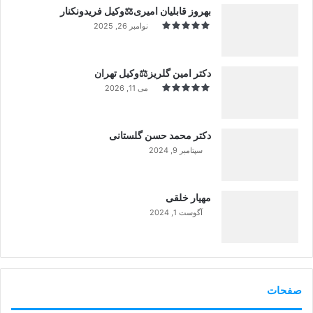
بهروز قابلیان امیری⚖️وکیل فریدونکنار
نوامبر 26, 2025
دکتر امین گلریز⚖️وکیل تهران
می 11, 2026
دکتر محمد حسن گلستانی
سپتامبر 9, 2024
99%
مهیار خلقی
آگوست 1, 2024
99%
صفحات