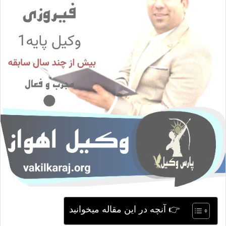
ی
م
ی
ل
👉 آنچه در این مقاله میخوانید