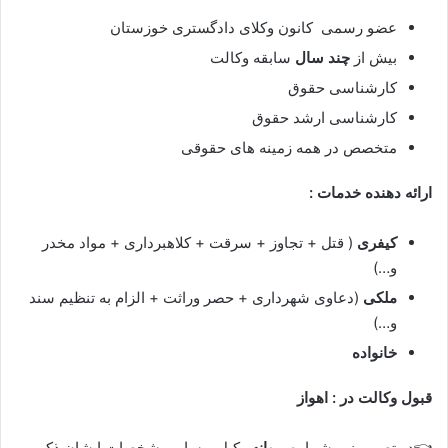
عضو رسمی کانون وکلای دادگستری خوزستان
بیش از
چند سال
سابقه وکالت
کارشناسی حقوق
کارشناسی ارشد حقوق
متخصص در همه زمینه های حقوقی
ارائه دهنده خدمات :
کیفری
( قتل + تجاوز + سرقت + کلاهبرداری + مواد مخدر
و…)
ملکی
(دعاوی شهرداری + حصر وراثت + الزام به تنظیم سند
و…)
خانواده
قبول وکالت در :
اهواز
👈در تصویر زیر شماره
پروانه
وکیل و سایر مشخصات ایشان ذکر