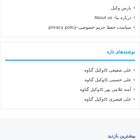
پارس وکیل
درباره ما- About us
سیاست حفظ حریم خصوصی-privacy policy
نوشته‌های تازه
علی شفیعی ⚖️وکیل گناوه
علی حسینی ⚖️وکیل گناوه
آمنه غلامی پور ⚖️وکیل گناوه
علی قیصری ⚖️وکیل گناوه
بیشترین بازدید