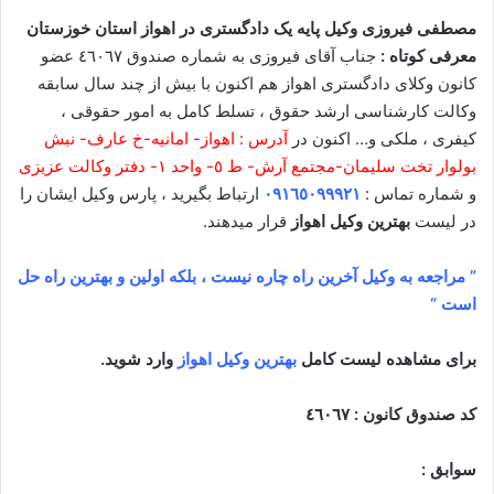
مصطفی فیروزی وکیل پایه یک دادگستری در اهواز استان خوزستان
معرفی کوتاه :
جناب آقای فیروزی به شماره صندوق ٤٦٠٦٧ عضو
کانون وکلای دادگستری اهواز هم اکنون با بیش از چند سال سابقه
وکالت کارشناسی ارشد حقوق ، تسلط کامل به امور حقوقی ،
کیفری ، ملکی و… اکنون در
آدرس : اهواز- امانیه-خ عارف- نبش
بولوار تخت سلیمان-مجتمع آرش- ط ٥- واحد ١- دفتر وکالت عزیزی
و شماره تماس :
٠٩١٦٥٠٩٩٩٢١
ارتباط بگیرید ، پارس وکیل ایشان را
در لیست
بهترین وکیل اهواز
قرار میدهند.
” مراجعه به وکیل آخرین راه چاره نیست ، بلکه اولین و بهترین راه حل
است “
برای مشاهده لیست کامل
بهترین وکیل اهواز
وارد شوید.
کد صندوق کانون : ٤٦٠٦٧
سوابق :