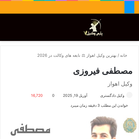
جستجو برای
تغییر پوسته
منو
خانه
/
بهترین وکیل اهواز ⚖️ نابغه های وکالت در 2026
مصطفی فیروزی
وکیل اهواز
وکیل دادگستری
ا
آوریل 19, 2025
0
16,720
ر
خواندن این مطلب 3 دقیقه زمان میبرد
س
ا
ل
ا