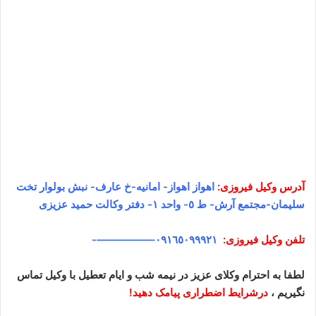
آدرس وکیل
فیروزی
:
اهواز اهواز- امانیه-خ عارف- نبش بولوار تخت
سلیمان-مجتمع آرش- ط ٥- واحد ١- دفتر وکالت حمید عزیزی
تلفن وکیل
فیروزی
:
٠٩١٦٥٠٩٩٩٢١
–
—————-
لطفا به احترام وکلای عزیز در نیمه شب و ایام تعطیل با وکیل تماس
نگیریم ،
درشرایط اضطراری پیامک دهید!