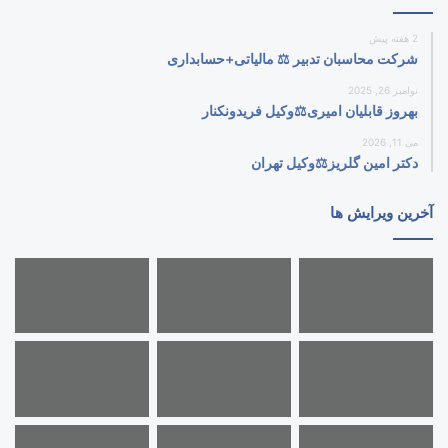
2 هفته پیش
شرکت محاسبان تدبیر ⚖️ مالیاتی+حسابداری
نوامبر 26, 2025
بهروز قابلیان امیری⚖️وکیل فریدونکنار
می 11, 2026
دکتر امین گلریز⚖️وکیل تهران
آخرین ویرایش ها