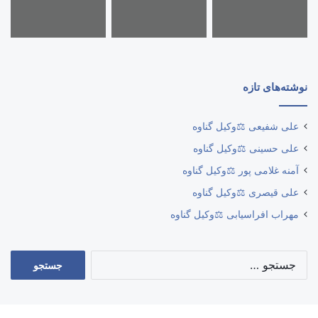
نوشته‌های تازه
علی شفیعی ⚖️وکیل گناوه
علی حسینی ⚖️وکیل گناوه
آمنه غلامی پور ⚖️وکیل گناوه
علی قیصری ⚖️وکیل گناوه
مهراب افراسیابی ⚖️وکیل گناوه
جستجو
برای: