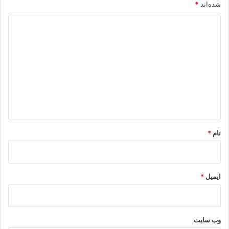
شده‌اند
*
د
ی
د
گ
ا
ه
*
نام
*
ایمیل
*
وب‌ سایت