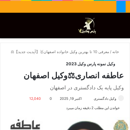
جستجو برای
تغییر پوسته
منو
خانه
/
معرفی 10 تا بهترین وکیل خانواده اصفهان🥇【آپدیت جدید】⚖️
وکیل نمونه پارس وکیل 2023
عاطفه انصاری⚖️وکیل اصفهان
وکیل پایه یک دادگستری در اصفهان
وکیل دادگستری
ا
اکتبر 19, 2025
0
12,040
ر
خواندن این مطلب 2 دقیقه زمان میبرد
س
ا
ل