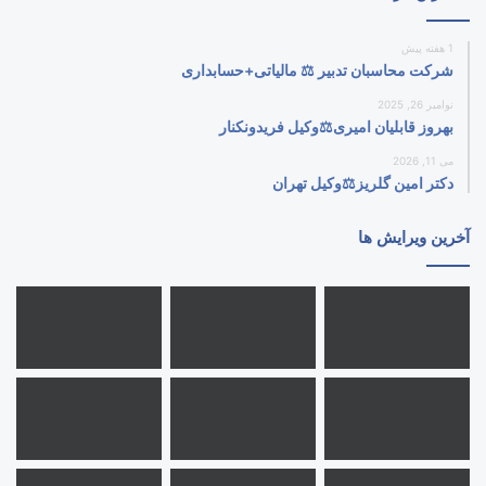
1 هفته پیش
شرکت محاسبان تدبیر ⚖️ مالیاتی+حسابداری
نوامبر 26, 2025
بهروز قابلیان امیری⚖️وکیل فریدونکنار
می 11, 2026
دکتر امین گلریز⚖️وکیل تهران
آخرین ویرایش ها