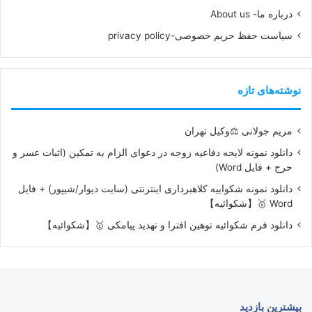
درباره ما- About us
سیاست حفظ حریم خصوصی-privacy policy
نوشته‌های تازه
مریم جولانی ⚖️وکیل تهران
دانلود نمونه لایحه دفاعیه زوجه در دعوای الزام به تمکین (اثبات عسر و
حرج + فایل Word)
دانلود نمونه شکواییه کلاهبرداری اینترنتی (سایت دیوار/شیپور) + فایل
Word 🥇【شکوائیه】
دانلود فرم شکوائیه توهین افترا و تهدید پیامکی 🥇【شکوائیه】
بیشترین بازدید