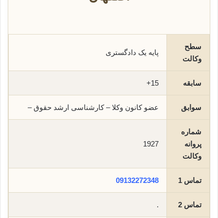
سطح
پایه یک دادگستری
وکالت
سابقه
15+
سوابق
عضو کانون وکلا – کارشناسی ارشد حقوق –
شماره
پروانه
1927
وکالت
تماس 1
09132272348
تماس 2
.