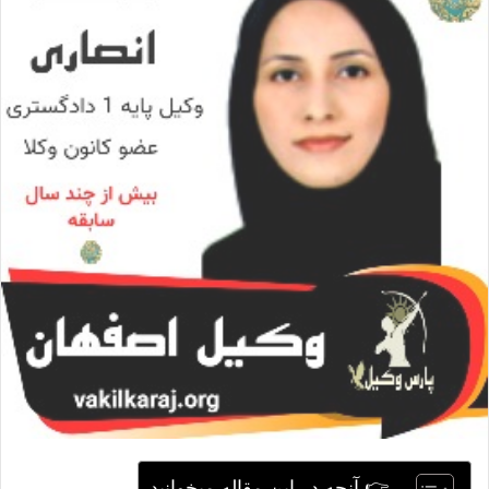
ا
ی
م
ی
ل
👉 آنچه در این مقاله میخوانید