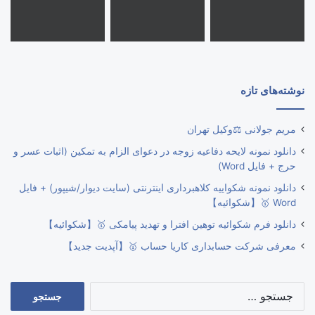
نوشته‌های تازه
مریم جولانی ⚖️وکیل تهران
دانلود نمونه لایحه دفاعیه زوجه در دعوای الزام به تمکین (اثبات عسر و
حرج + فایل Word)
دانلود نمونه شکواییه کلاهبرداری اینترنتی (سایت دیوار/شیپور) + فایل
Word 🥇【شکوائیه】
دانلود فرم شکوائیه توهین افترا و تهدید پیامکی 🥇【شکوائیه】
معرفی شرکت حسابداری کاریا حساب 🥇【آپدیت جدید】
جستجو
برای: