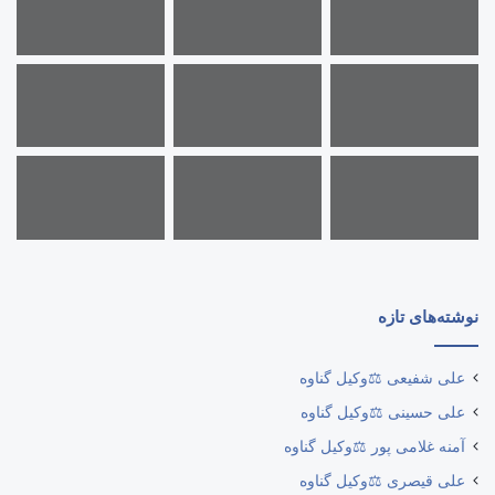
نوشته‌های تازه
علی شفیعی ⚖️وکیل گناوه
علی حسینی ⚖️وکیل گناوه
آمنه غلامی پور ⚖️وکیل گناوه
علی قیصری ⚖️وکیل گناوه