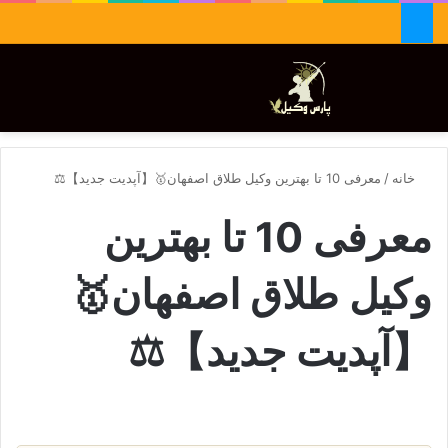
جستجو برای
تغییر پوسته
منو
خانه
/
معرفی 10 تا بهترین وکیل طلاق اصفهان🥇【آپدیت جدید】⚖️
معرفی 10 تا بهترین
وکیل طلاق اصفهان🥇
【آپدیت جدید】⚖️