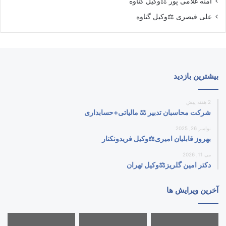
آمنه غلامی پور ⚖️وکیل گناوه
علی قیصری ⚖️وکیل گناوه
بیشترین بازدید
2 هفته پیش
شرکت محاسبان تدبیر ⚖️ مالیاتی+حسابداری
نوامبر 26, 2025
بهروز قابلیان امیری⚖️وکیل فریدونکنار
می 11, 2026
دکتر امین گلریز⚖️وکیل تهران
آخرین ویرایش ها