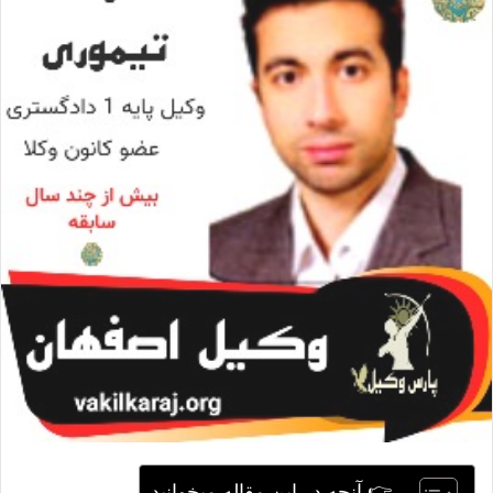
ا
ی
م
ی
ل
👉 آنچه در این مقاله میخوانید