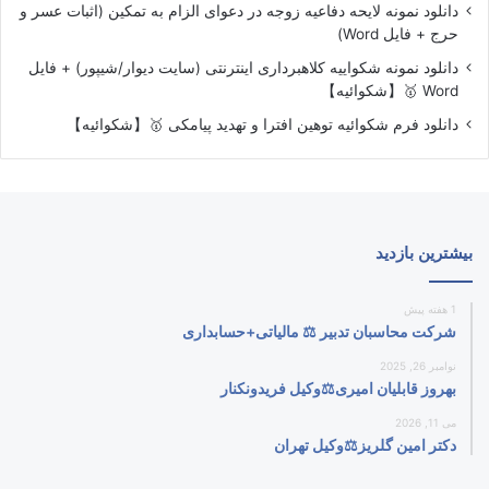
دانلود نمونه لایحه دفاعیه زوجه در دعوای الزام به تمکین (اثبات عسر و
حرج + فایل Word)
دانلود نمونه شکواییه کلاهبرداری اینترنتی (سایت دیوار/شیپور) + فایل
Word 🥇【شکوائیه】
دانلود فرم شکوائیه توهین افترا و تهدید پیامکی 🥇【شکوائیه】
بیشترین بازدید
1 هفته پیش
شرکت محاسبان تدبیر ⚖️ مالیاتی+حسابداری
نوامبر 26, 2025
بهروز قابلیان امیری⚖️وکیل فریدونکنار
می 11, 2026
دکتر امین گلریز⚖️وکیل تهران