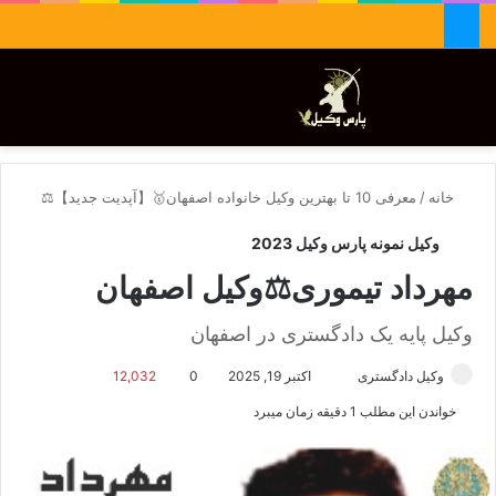
جستجو برای
تغییر پوسته
منو
خانه
/
معرفی 10 تا بهترین وکیل خانواده اصفهان🥇【آپدیت جدید】⚖️
وکیل نمونه پارس وکیل 2023
مهرداد تیموری⚖️وکیل اصفهان
وکیل پایه یک دادگستری در اصفهان
وکیل دادگستری
ا
اکتبر 19, 2025
0
12,032
ر
خواندن این مطلب 1 دقیقه زمان میبرد
س
ا
ل