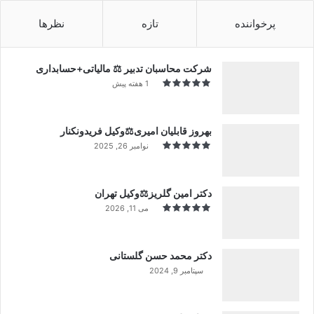
پرخواننده
تازه
نظرها
شرکت محاسبان تدبیر ⚖️ مالیاتی+حسابداری
1 هفته پیش
بهروز قابلیان امیری⚖️وکیل فریدونکنار
نوامبر 26, 2025
دکتر امین گلریز⚖️وکیل تهران
می 11, 2026
دکتر محمد حسن گلستانی
سپتامبر 9, 2024
99%