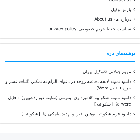
پارس وکیل
درباره ما- About us
سیاست حفظ حریم خصوصی-privacy policy
نوشته‌های تازه
مریم جولانی ⚖️وکیل تهران
دانلود نمونه لایحه دفاعیه زوجه در دعوای الزام به تمکین (اثبات عسر و
حرج + فایل Word)
دانلود نمونه شکواییه کلاهبرداری اینترنتی (سایت دیوار/شیپور) + فایل
Word 🥇【شکوائیه】
دانلود فرم شکوائیه توهین افترا و تهدید پیامکی 🥇【شکوائیه】