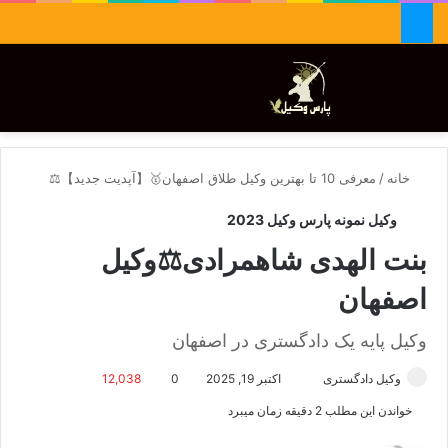
جستجو برای
تغییر پوسته
منو
خانه
/
معرفی 10 تا بهترین وکیل طلاق اصفهان🥇【آپدیت جدید】⚖️
وکیل نمونه پارس وکیل 2023
بنت الهدی شاهمرادی⚖️وکیل
اصفهان
وکیل پایه یک دادگستری در اصفهان
وکیل دادگستری
ا
اکتبر 19, 2025
0
12,038
ر
خواندن این مطلب 2 دقیقه زمان میبرد
س