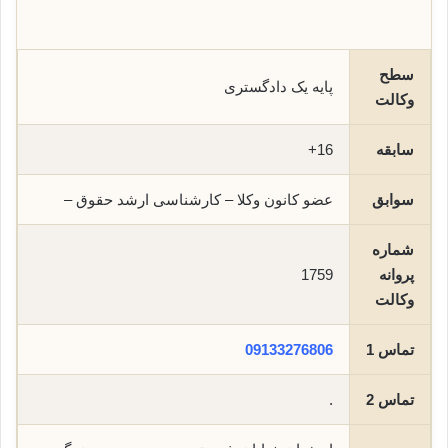
سطح
پایه یک دادگستری
وکالت
سابقه
16+
سوابق
عضو کانون وکلا – کارشناسی ارشد حقوق –
شماره
پروانه
1759
وکالت
تماس 1
09133276806
تماس 2
.