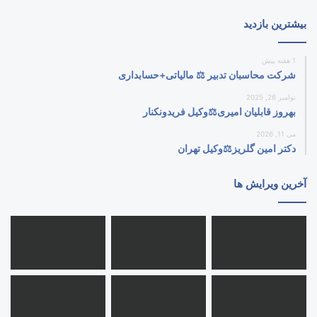
بیشترین بازدید
1 هفته پیش
شرکت محاسبان تدبیر ⚖️ مالیاتی+حسابداری
نوامبر 26, 2025
بهروز قابلیان امیری⚖️وکیل فریدونکنار
می 11, 2026
دکتر امین گلریز⚖️وکیل تهران
آخرین ویرایش ها