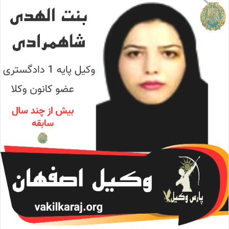
ا
ل
ا
ی
م
ی
ل