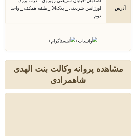
اصفهان-خیابان شريعتی روبروی _ درب بزرگ
آدرس
اورژانس شريعتی _ پلاک34 _طبقه همکف _ واحد
دوم
+
+
مشاهده پروانه وکالت بنت الهدی
شاهمرادی