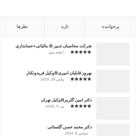
پرخواننده
تازه
نظرها
شرکت محاسبان تدبیر ⚖️ مالیاتی+حسابداری
1 هفته پیش
بهروز قابلیان امیری⚖️وکیل فریدونکنار
نوامبر 26, 2025
دکتر امین گلریز⚖️وکیل تهران
می 11, 2026
دکتر محمد حسن گلستانی
سپتامبر 9, 2024