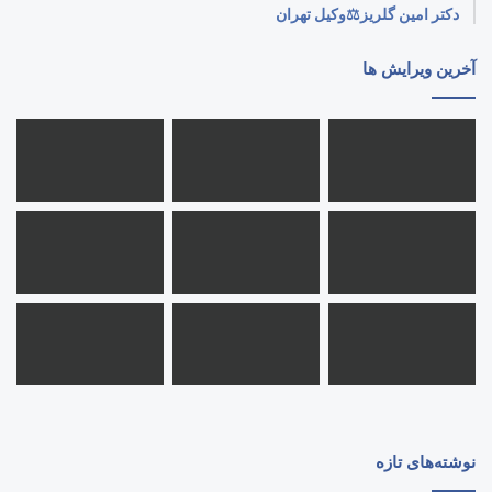
دکتر امین گلریز⚖️وکیل تهران
آخرین ویرایش ها
نوشته‌های تازه