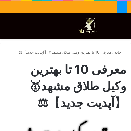
جستجو برای
تغییر پوسته
منو
خانه
/
معرفی 10 تا بهترین وکیل طلاق مشهد🥇【آپدیت جدید】⚖️
معرفی 10 تا بهترین
وکیل طلاق مشهد🥇
【آپدیت جدید】⚖️