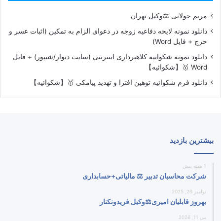
مریم جولانی ⚖️وکیل تهران
دانلود نمونه لایحه دفاعیه زوجه در دعوای الزام به تمکین (اثبات عسر و
حرج + فایل Word)
دانلود نمونه شکواییه کلاهبرداری اینترنتی (سایت دیوار/شیپور) + فایل
Word 🥇【شکوائیه】
دانلود فرم شکوائیه توهین افترا و تهدید پیامکی 🥇【شکوائیه】
بیشترین بازدید
1 هفته پیش
شرکت محاسبان تدبیر ⚖️ مالیاتی+حسابداری
نوامبر 26, 2025
بهروز قابلیان امیری⚖️وکیل فریدونکنار
می 11, 2026