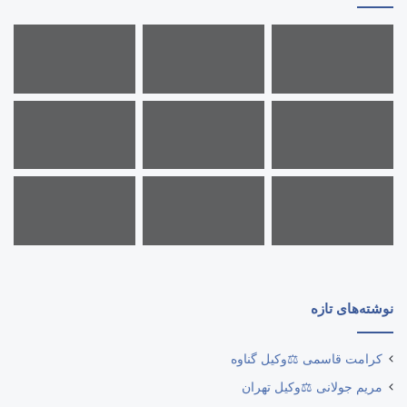
نوشته‌های تازه
کرامت قاسمی ⚖️وکیل گناوه
مریم جولانی ⚖️وکیل تهران