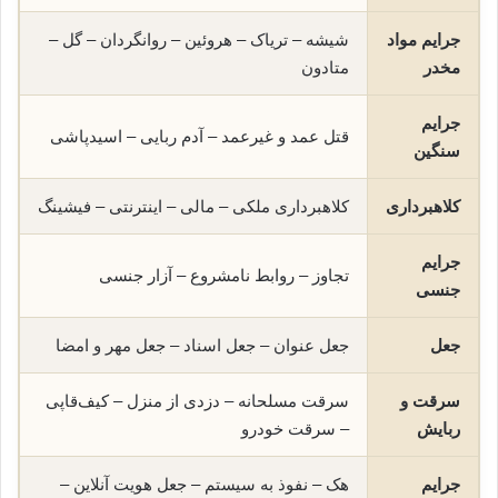
جرایم مواد
شیشه – تریاک – هروئین – روانگردان – گل –
مخدر
متادون
جرایم
قتل عمد و غیرعمد – آدم ربایی – اسیدپاشی
سنگین
کلاهبرداری
کلاهبرداری ملکی – مالی – اینترنتی – فیشینگ
جرایم
تجاوز – روابط نامشروع – آزار جنسی
جنسی
جعل
جعل عنوان – جعل اسناد – جعل مهر و امضا
سرقت و
سرقت مسلحانه – دزدی از منزل – کیف‌قاپی
ربایش
– سرقت خودرو
جرایم
هک – نفوذ به سیستم – جعل هویت آنلاین –