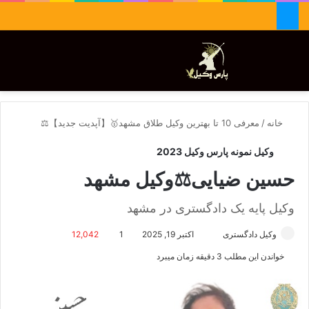
جستجو برای
تغییر پوسته
منو
خانه
/
معرفی 10 تا بهترین وکیل طلاق مشهد🥇【آپدیت جدید】⚖️
وکیل نمونه پارس وکیل 2023
حسین ضیایی⚖️وکیل مشهد
وکیل پایه یک دادگستری در مشهد
وکیل دادگستری
ا
اکتبر 19, 2025
1
12,042
ر
خواندن این مطلب 3 دقیقه زمان میبرد
س
ا
ل