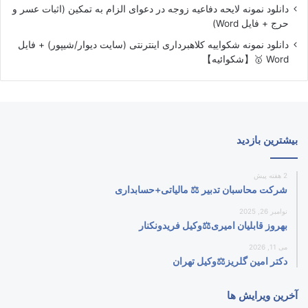
دانلود نمونه لایحه دفاعیه زوجه در دعوای الزام به تمکین (اثبات عسر و
حرج + فایل Word)
دانلود نمونه شکواییه کلاهبرداری اینترنتی (سایت دیوار/شیپور) + فایل
Word 🥇【شکوائیه】
بیشترین بازدید
2 هفته پیش
شرکت محاسبان تدبیر ⚖️ مالیاتی+حسابداری
نوامبر 26, 2025
بهروز قابلیان امیری⚖️وکیل فریدونکنار
می 11, 2026
دکتر امین گلریز⚖️وکیل تهران
آخرین ویرایش ها