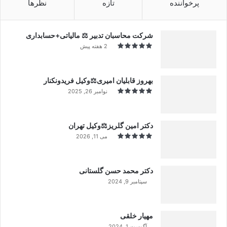
پرخواننده
تازه
نظرها
شرکت محاسبان تدبیر ⚖️ مالیاتی+حسابداری
2 هفته پیش
بهروز قابلیان امیری⚖️وکیل فریدونکنار
نوامبر 26, 2025
دکتر امین گلریز⚖️وکیل تهران
می 11, 2026
دکتر محمد حسن گلستانی
سپتامبر 9, 2024
99%
مهیار خلقی
آگوست 1, 2024