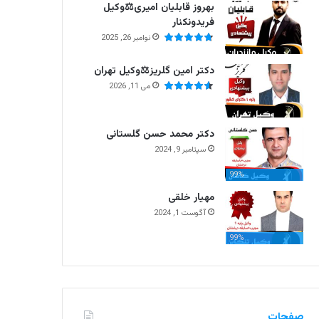
بهروز قابلیان امیری⚖️وکیل
فریدونکنار
نوامبر 26, 2025
دکتر امین گلریز⚖️وکیل تهران
می 11, 2026
دکتر محمد حسن گلستانی
سپتامبر 9, 2024
99%
مهیار خلقی
آگوست 1, 2024
99%
صفحات