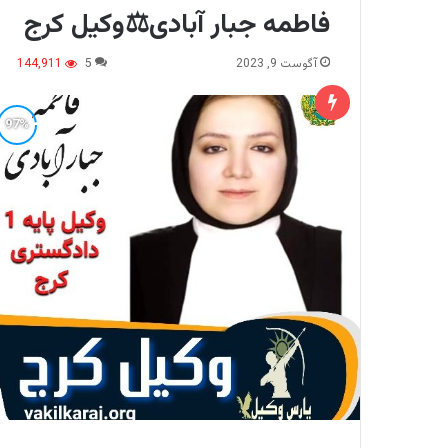
فاطمه جبار آبادی⚖️وکیل کرج
آگوست 9, 2023
5
144,911