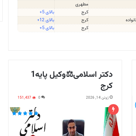
مطهری
کرج
بالای 5+
واده
کرج
بالای 12+
کرج
بالای 5+
دکتر اسلامی⚖️وکیل پایه1
کرج
ژوئن 14, 2026
0
151,437