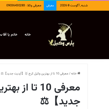
شنبه, آگوست 8 2026
معرفی وکلا : 09036430283
معرفی
خانه
خانم یا آقا
خانه
/
معرفی 10 تا از بهترین وکیل کرج 🥇【آپدیت جدید】⚖️
معرفی 10 تا 
جدید】⚖️