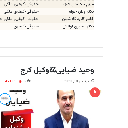
مریم محمدی هجر
حقوقی-کیفری،ملکی
دکتر وطن خواه
حقوقی-کیفری،ملکی
خانم گلاره کلاشیان
حقوقی-کیفری،ملکی،خان
دکتر نصیری اوانکی
حقوقی-کیفری
وحید ضیایی⚖️وکیل کرج
سپتامبر 13, 2023
6
453,053