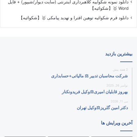
دانلود نمونه شکواییه کلاهبرداری اینترنتی (سایت دیوار/شیپور) + فایل
Word 🥇【شکوائیه】
دانلود فرم شکوائیه توهین افترا و تهدید پیامکی 🥇【شکوائیه】
بیشترین بازدید
2 هفته پیش
شرکت محاسبان تدبیر ⚖️ مالیاتی+حسابداری
نوامبر 26, 2025
بهروز قابلیان امیری⚖️وکیل فریدونکنار
می 11, 2026
دکتر امین گلریز⚖️وکیل تهران
آخرین ویرایش ها