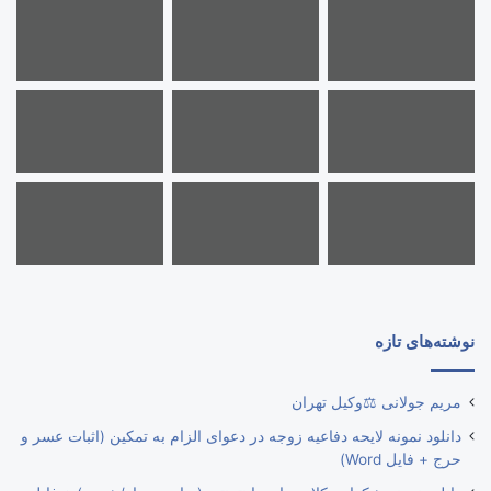
نوشته‌های تازه
مریم جولانی ⚖️وکیل تهران
دانلود نمونه لایحه دفاعیه زوجه در دعوای الزام به تمکین (اثبات عسر و
حرج + فایل Word)