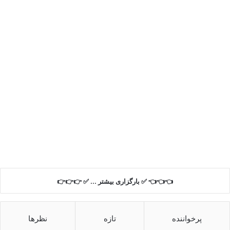
👈👈👈 ✅ بارگزاری بیشتر ... ✅ 👉👉👉
پرخواننده
تازه
نظرها