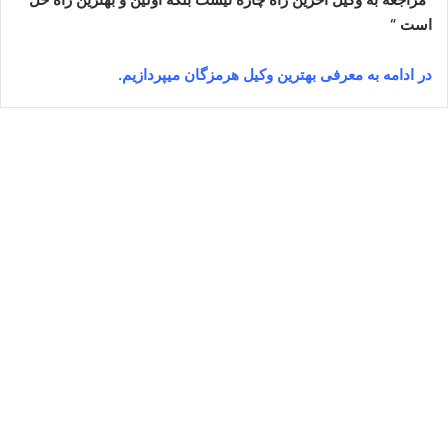
است “
در ادامه به معرفی بهترین وکیل هرمزگان میپردازیم.
پردیس جعفری
جولای 9, 2024
0
17,023