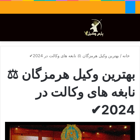
جستجو برای
تغییر پوسته
منو
خانه
/
بهترین وکیل هرمزگان ⚖️ نابغه های وکالت در 2024✔
بهترین وکیل هرمزگان ⚖️
نابغه های وکالت در
2024✔