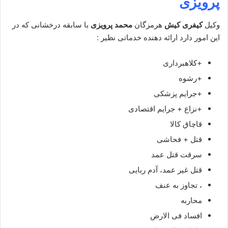
پرویزی
وکیل
کیفری کیش
هرمزگان
محمد پرویزی
با سابقه درخشانی که در
این امور دارد ارائه دهنده خدماتی نظیر :
+کلاهبرداری
+رشوه
+جرایم پزشکی
+نزاع + جرایم اقتصادی
قاچاق کالا
قتل + فحاشی
سرقت قتل عمد
قتل غیر عمد، آدم ربایی
، تجاوز به عنف
محاربه
افساد فی الارض