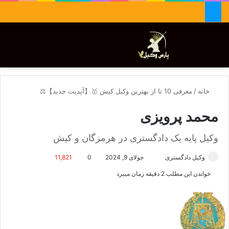
جستجو برای
تغییر پوسته
منو
خانه
/
معرفی 10 تا از بهترین وکیل کیش 🥇【آپدیت جدید】⚖️
محمد پرویزی
وکیل پایه یک دادگستری در هرمزگان و کیش
وکیل دادگستری
ا
جولای 9, 2024
0
11,821
ر
خواندن این مطلب 2 دقیقه زمان میبرد
س
ا
ل
ا