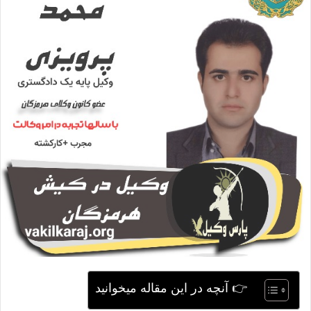
ی
م
ی
ل
👉 آنچه در این مقاله میخوانید