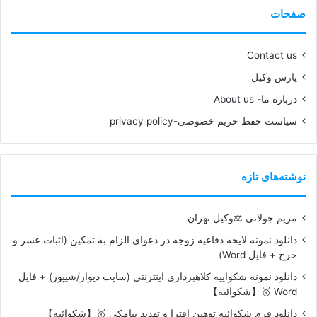
صفحات
Contact us
پارس وکیل
درباره ما- About us
سیاست حفظ حریم خصوصی-privacy policy
نوشته‌های تازه
مریم جولانی ⚖️وکیل تهران
دانلود نمونه لایحه دفاعیه زوجه در دعوای الزام به تمکین (اثبات عسر و
حرج + فایل Word)
دانلود نمونه شکواییه کلاهبرداری اینترنتی (سایت دیوار/شیپور) + فایل
Word 🥇【شکوائیه】
دانلود فرم شکوائیه توهین افترا و تهدید پیامکی 🥇【شکوائیه】