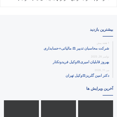
بیشترین بازدید
1 هفته پیش
شرکت محاسبان تدبیر ⚖️ مالیاتی+حسابداری
نوامبر 26, 2025
بهروز قابلیان امیری⚖️وکیل فریدونکنار
می 11, 2026
دکتر امین گلریز⚖️وکیل تهران
آخرین ویرایش ها