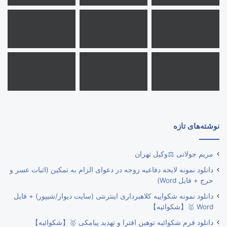
نوشته‌های تازه
مریم جولانی ⚖️وکیل تهران
دانلود نمونه لایحه دفاعیه زوجه در دعوای الزام به تمکین (اثبات عسر و
حرج + فایل Word)
دانلود نمونه شکواییه کلاهبرداری اینترنتی (سایت دیوار/شیپور) + فایل
Word 🥇【شکوائیه】
دانلود فرم شکوائیه توهین افترا و تهدید پیامکی 🥇【شکوائیه】