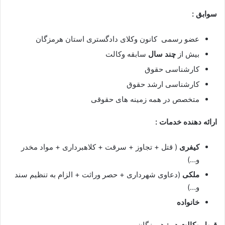
سوابق :
عضو رسمی کانون وکلای دادگستری استان هرمزگان
بیش از
چند سال
سابقه وکالت
کارشناسی حقوق
کارشناسی ارشد حقوق
متخصص در همه زمینه های حقوقی
ارائه دهنده خدمات :
کیفری
( قتل + تجاوز + سرقت + کلاهبرداری + مواد مخدر
و…)
ملکی
(دعاوی شهرداری + حصر وراثت + الزام به تنظیم سند
و…)
خانواده
قبول وکالت در :
هرمزگان