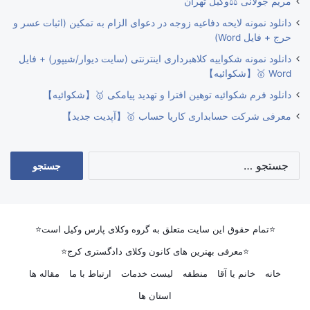
مریم جولانی ⚖️وکیل تهران
دانلود نمونه لایحه دفاعیه زوجه در دعوای الزام به تمکین (اثبات عسر و
حرج + فایل Word)
دانلود نمونه شکواییه کلاهبرداری اینترنتی (سایت دیوار/شیپور) + فایل
Word 🥇【شکوائیه】
دانلود فرم شکوائیه توهین افترا و تهدید پیامکی 🥇【شکوائیه】
معرفی شرکت حسابداری کاریا حساب 🥇【آپدیت جدید】
جستجو
برای:
⭐تمام حقوق این سایت متعلق به گروه وکلای پارس وکیل است⭐
⭐معرفی بهترین های کانون وکلای دادگستری کرج⭐
خانه
خانم یا آقا
منطقه
لیست خدمات
ارتباط با ما
مقاله ها
استان ها