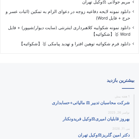
مریم جولانی ⚖️وکیل تهران
دانلود نمونه لایحه دفاعیه زوجه در دعوای الزام به تمکین (اثبات عسر و
حرج + فایل Word)
دانلود نمونه شکواییه کلاهبرداری اینترنتی (سایت دیوار/شیپور) + فایل
Word 🥇【شکوائیه】
دانلود فرم شکوائیه توهین افترا و تهدید پیامکی 🥇【شکوائیه】
بیشترین بازدید
1 هفته پیش
شرکت محاسبان تدبیر ⚖️ مالیاتی+حسابداری
نوامبر 26, 2025
بهروز قابلیان امیری⚖️وکیل فریدونکنار
می 11, 2026
دکتر امین گلریز⚖️وکیل تهران