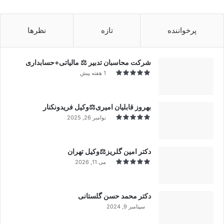
پرخواننده
تازه
نظرها
شرکت محاسبان تدبیر ⚖️ مالیاتی+حسابداری
1 هفته پیش
بهروز قابلیان امیری⚖️وکیل فریدونکنار
نوامبر 26, 2025
دکتر امین گلریز⚖️وکیل تهران
می 11, 2026
دکتر محمد حسن گلستانی
سپتامبر 9, 2024