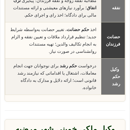
مطالبه نفقه زوجه و نفقه فرزندان؛ پیگیری
ترک
نفقه
انفاق
؛ برآورد نیازهای معیشتی و ارائه مستندات
مالی برای دادگاه؛ اخذ رای و اجرای حکم.
اخذ
حکم حضانت
، تغییر حضانت به‌واسطه شرایط
حضانت
جدید؛ تنظیم قرارداد ملاقات و تعیین نفقه و الزام
فرزندان
به انجام تکالیف والدین؛ تهیه مستندات
روانشناسی در صورت نیاز.
درخواست
حکم رشد
برای نوجوانان جهت انجام
وکیل
معاملات، اشتغال یا اقداماتی که نیازمند رشد
حکم
قانونی است؛ ارائه دلایل و مدارک به دادگاه
رشد
خانواده.
وکیل ملکی خمینی شهر مرضیه