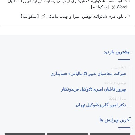
دانلود نمونه شکواییه کلاهبرداری اینترنتی (سایت دیوار/شیپور) + فایل
Word 🥇【شکوائیه】
دانلود فرم شکوائیه توهین افترا و تهدید پیامکی 🥇【شکوائیه】
بیشترین بازدید
1 هفته پیش
شرکت محاسبان تدبیر ⚖️ مالیاتی+حسابداری
نوامبر 26, 2025
بهروز قابلیان امیری⚖️وکیل فریدونکنار
می 11, 2026
دکتر امین گلریز⚖️وکیل تهران
آخرین ویرایش ها