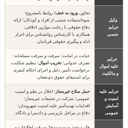
تجاوز،
ورود به عنف؛
روابط نامشروع؛
وکیل
سوءاستفاده جنسی از افراد و کودکان؛ ارائه
جرایم
دفاع حقوقی با رعایت موازین اخلاقی،
جنسی
همکاری با کارشناس روانشناس برای احراز
ادله و پیگیری حقوقی قربانیان.
خیانت در امانت؛ سرقت و سرقت مسلحانه؛
جرایم
تصرف عدوانی؛
تخریب اموال
؛ تنظیم شکایت،
علیه اموال
درخواست تأمین دلیل و اجرای احکام کیفری
و مالکیت
برای استیفای حقوق ذی‌نفعان.
جرایم علیه
حمل سلاح غیرمجاز
؛ اخلال در نظم و امنیت
امنیت و
عمومی؛ شرکت در تجمعات غیرمجاز؛
آسایش
اقدامات تهدیدآمیز علیه امنیت شهروندان؛
عمومی
دفاع در مراحل بازپرسی و دادسرا و دادگاه.
هک و نفوذ به سیستم‌ها؛ سرقت اطلاعات و