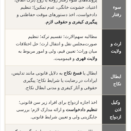
سوء
اعتیاد، خشونت خانگی، عدم تمکین)؛ تنظیم
رفتار
دادخواست، اخذ دستورهای موقت حفاظتی و
پیگیری کیفری و حقوقی لازم
.
مطالبه سهم‌الارث؛ تقسیم ترکه؛ تنظیم
ارث و
صورت‌مجلس نقل و انتقال ارث؛ حل اختلافات
ولایت
میان وراث؛ تعیین قیم، ولی و امور مربوط به
ولایت قهری
و قیمومیت.
ابطال یا
فسخ نکاح
به دلایل قانونی مانند تدلیس،
ابطال
ایرادات در رضایت یا شرایط نکاح؛ پیگیری
نکاح
حقوقی و آثار کیفری و مدنی ابطال نکاح.
وکیل
اخذ اجازه ازدواج برای افراد زیر سن قانونی؛
اذن
تنظیم دادخواست
و ارائه مدارک لازم؛ بررسی
ازدواج
جایگزینی ولی و تعیین شرایط قانونی.