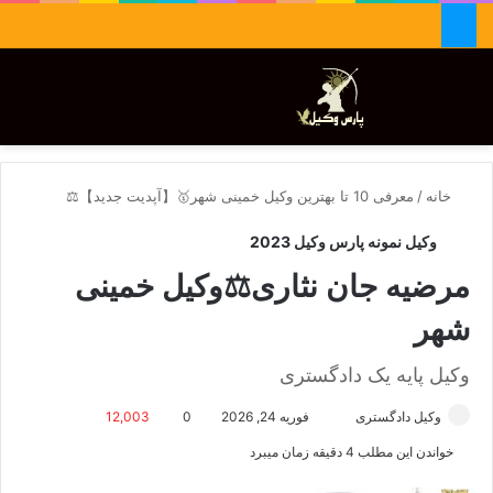
جستجو برای
تغییر پوسته
منو
خانه
/
معرفی 10 تا بهترین وکیل خمینی شهر🥇【آپدیت جدید】⚖️
وکیل نمونه پارس وکیل 2023
مرضیه جان نثاری⚖️وکیل خمینی
شهر
وکیل پایه یک دادگستری
وکیل دادگستری
ا
فوریه 24, 2026
0
12,003
ر
خواندن این مطلب 4 دقیقه زمان میبرد
س