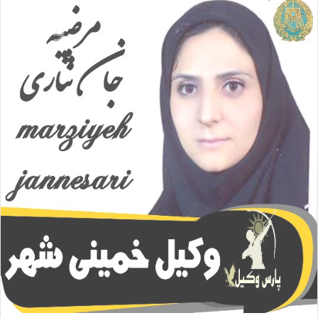
ا
ل
ا
ی
م
ی
ل