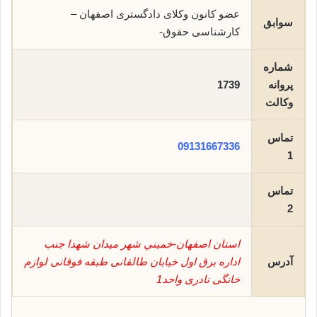
عضو کانون وکلای دادگستری اصفهان –
سوابق
کارشناسی حقوق-
شماره
پروانه
1739
وکالت
تماس
09131667336
1
تماس
2
استان اصفهان-خميني شهر میدان شهدا جنب
آدرس
اداره برق اول خیابان طالقانی طبقه فوقانی لوازم
خانگی نادری واحد1