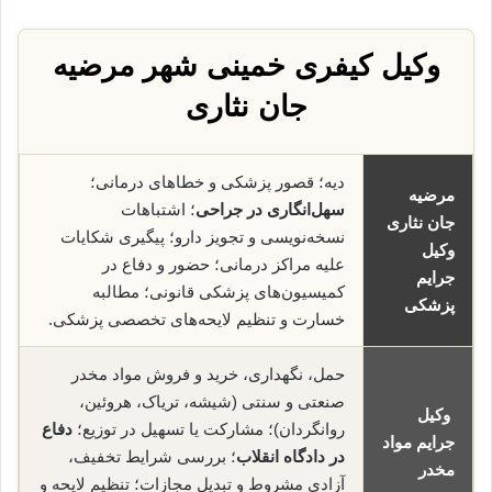
وکیل کیفری خمینی شهر مرضیه
جان نثاری
دیه؛ قصور پزشکی و خطاهای درمانی؛
مرضیه
سهل‌انگاری در جراحی
؛ اشتباهات
جان نثاری
نسخه‌نویسی و تجویز دارو؛ پیگیری شکایات
وکیل
علیه مراکز درمانی؛ حضور و دفاع در
جرایم
کمیسیون‌های پزشکی قانونی؛ مطالبه
پزشکی
خسارت و تنظیم لایحه‌های تخصصی پزشکی.
حمل، نگهداری، خرید و فروش مواد مخدر
صنعتی و سنتی (شیشه، تریاک، هروئین،
وکیل
روانگردان)؛ مشارکت یا تسهیل در توزیع؛
دفاع
جرایم مواد
در دادگاه انقلاب
؛ بررسی شرایط تخفیف،
مخدر
آزادی مشروط و تبدیل مجازات؛ تنظیم لایحه و