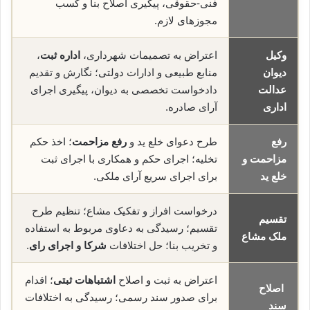
فنی-حقوقی، پیگیری اصلاح بنا و کسب
مجوزهای لازم.
وکیل
اعتراض به تصمیمات شهرداری،
اداره ثبت
،
دیوان
منابع طبیعی و ادارات دولتی؛ نگارش و تقدیم
عدالت
دادخواست تخصصی به دیوان، پیگیری اجرای
اداری
آرای صادره.
رفع
طرح دعوای خلع ید و
رفع مزاحمت
؛ اخذ حکم
مزاحمت و
تخلیه؛ اجرای حکم و همکاری با اجرای ثبت
خلع ید
برای اجرای سریع آرای ملکی.
درخواست افراز و تفکیک مشاع؛ تنظیم طرح
تقسیم
تقسیم؛ رسیدگی به دعاوی مربوط به استفاده
ملک مشاع
و تخریب بنا؛ حل اختلافات
شرکا و اجرای رای
.
اعتراض به ثبت و اصلاح
اشتباهات ثبتی
؛ اقدام
اصلاح
برای صدور سند رسمی؛ رسیدگی به اختلافات
سند