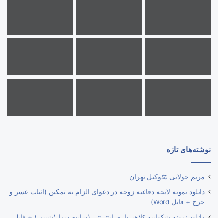
نوشته‌های تازه
مریم جولانی ⚖️وکیل تهران
دانلود نمونه لایحه دفاعیه زوجه در دعوای الزام به تمکین (اثبات عسر و
حرج + فایل Word)
دانلود نمونه شکواییه کلاهبرداری اینترنتی (سایت دیوار/شیپور) + فایل