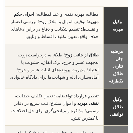
مطالبه مهریه نقدی و عندالمطالبه؛
اجرای حکم
وکیل
مهریه
؛ توقیف اموال و املاک زوج؛ بررسی اعسار
مهریه
و تقسیط؛ تنظیم شکایت و دفاع در برابر ادعاهای
خلاف واقع؛ تعیین تکلیف اقساط و وثایق.
مرضیه
طلاق از جانب زوج
؛ طلاق به درخواست زوجه
جان
به‌جهت عسر و حرج، ترک انفاق، خشونت یا
نثاری
اعتیاد؛ مدیریت پرونده‌های اثبات عسر و حرج؛
طلاق
آماده‌سازی ادله و شهادت‌ها برای دادگاه خانواده.
یکطرفه
تنظیم قرارداد توافقنامه؛ تعیین تکلیف حضانت،
وکیل
نفقه، مهریه
و اموال مشاع؛ ثبت سریع در دفاتر
طلاق
رسمی؛ مذاکره و میانجی‌گری برای حل اختلافات
توافقی
با کمترین تنش.
پرونده‌های سوء رفتار زوجه یا زوج (ترک انفاق،