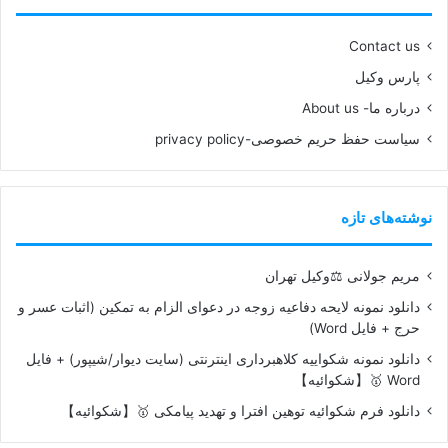
Contact us
پارس وکیل
درباره ما- About us
سیاست حفظ حریم خصوصی-privacy policy
نوشته‌های تازه
مریم جولانی ⚖️وکیل تهران
دانلود نمونه لایحه دفاعیه زوجه در دعوای الزام به تمکین (اثبات عسر و
حرج + فایل Word)
دانلود نمونه شکواییه کلاهبرداری اینترنتی (سایت دیوار/شیپور) + فایل
Word 🥇【شکوائیه】
دانلود فرم شکوائیه توهین افترا و تهدید پیامکی 🥇【شکوائیه】