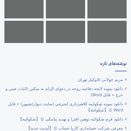
نوشته‌های تازه
مریم جولانی ⚖️وکیل تهران
دانلود نمونه لایحه دفاعیه زوجه در دعوای الزام به تمکین (اثبات عسر و
حرج + فایل Word)
دانلود نمونه شکواییه کلاهبرداری اینترنتی (سایت دیوار/شیپور) + فایل
Word 🥇【شکوائیه】
دانلود فرم شکوائیه توهین افترا و تهدید پیامکی 🥇【شکوائیه】
معرفی شرکت حسابداری کاریا حساب 🥇【آپدیت جدید】