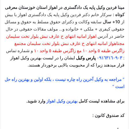
مینا فردین وکیل پایه یک دادگستری در اهواز استان خوزستان معرفی
کوتاه :
سرکار خانم دکتر فردین وکیل پایه یک دادگستری اهواز با بیش
از
10+ سال
سابقه وکالت و دکترای حقوق مسلط به حقوق و مسائل
حقوقی کیفری + ملکی + خانواده و… مولف مقالات حقوقی در حال
حاضر در آدرس
اهواز امانیه انتهای خ عارف نبش بلوار تخت سلیمان
مجتاهواز امانیه انتهای خ عارف نبش بلوار تخت سلیمان مجتمع
زاگرس طبقه ٥ واحد ١٠ مع زاگرس طبقه ٥ واحد ١٠
و شماره تماس
:
٠٩١٦٣١٦٠٩٠٣
پارس وکیل
ایشان را در لیست بهترین وکیل اهواز
قرار میدهند زیرا که از محبوبیت بالایی برخوردار هستند.
” مراجعه به وکیل آخرین راه چاره نیست ، بلکه اولین و بهترین راه حل
است “
برای مشاهده لیست کامل
بهترین وکیل اهواز
وارد شوید.
کد صندوق کانون :