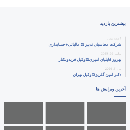
بیشترین بازدید
1 هفته پیش
شرکت محاسبان تدبیر ⚖️ مالیاتی+حسابداری
نوامبر 26, 2025
بهروز قابلیان امیری⚖️وکیل فریدونکنار
می 11, 2026
دکتر امین گلریز⚖️وکیل تهران
آخرین ویرایش ها