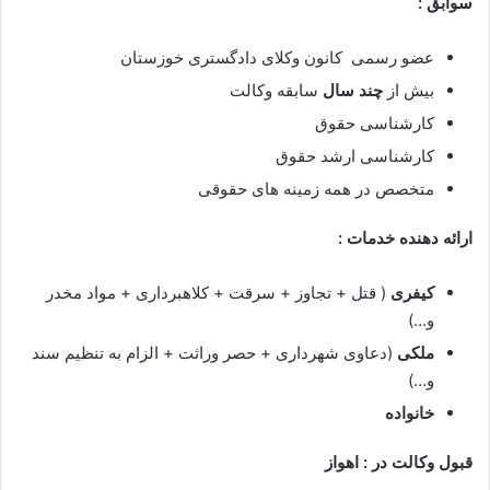
سوابق :
عضو رسمی کانون وکلای دادگستری خوزستان
بیش از
چند سال
سابقه وکالت
کارشناسی حقوق
کارشناسی ارشد حقوق
متخصص در همه زمینه های حقوقی
ارائه دهنده خدمات :
کیفری
( قتل + تجاوز + سرقت + کلاهبرداری + مواد مخدر
و…)
ملکی
(دعاوی شهرداری + حصر وراثت + الزام به تنظیم سند
و…)
خانواده
قبول وکالت در :
اهواز