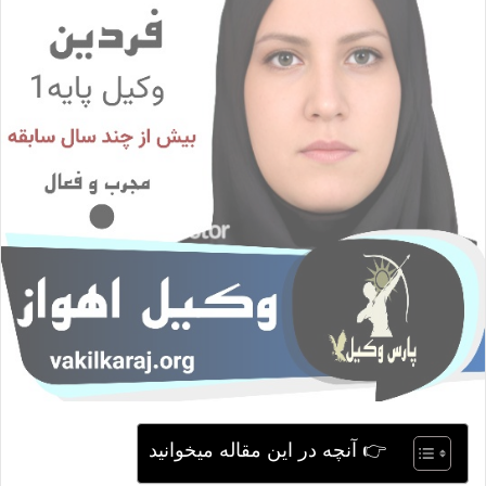
ی
م
ی
ل
👉 آنچه در این مقاله میخوانید