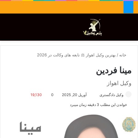
جستجو برای
تغییر پوسته
منو
خانه
/
بهترین وکیل اهواز ⚖️ نابغه های وکالت در 2026
مینا فردین
وکیل اهواز
وکیل دادگستری
ا
آوریل 20, 2025
0
19,130
ر
خواندن این مطلب 3 دقیقه زمان میبرد
س
ا
ل
ا