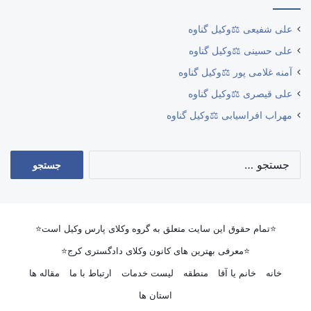
علی شفیعی ⚖️وکیل گناوه
علی حسینی ⚖️وکیل گناوه
آمنه غلامی پور ⚖️وکیل گناوه
علی قیصری ⚖️وکیل گناوه
مهراب افراسیابی ⚖️وکیل گناوه
جستجو
برای:
⭐تمام حقوق این سایت متعلق به گروه وکلای پارس وکیل است⭐
⭐معرفی بهترین های کانون وکلای دادگستری کرج⭐
خانه
خانم یا آقا
منطقه
لیست خدمات
ارتباط با ما
مقاله ها
استان ها