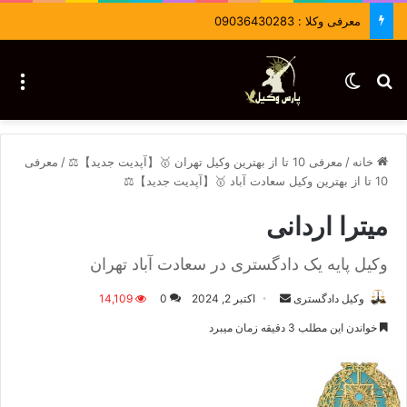
معرفی وکلا : 09036430283
جستجو برای
تغییر پوسته
منو
خانه
/
معرفی 10 تا از بهترین وکیل تهران 🥇【آپدیت جدید】⚖️
/
معرفی
10 تا از بهترین وکیل سعادت آباد 🥇【آپدیت جدید】⚖️
میترا اردانی
وکیل پایه یک دادگستری در سعادت آباد تهران
وکیل دادگستری
ا
اکتبر 2, 2024
0
14,109
ر
خواندن این مطلب 3 دقیقه زمان میبرد
س
ا
ل