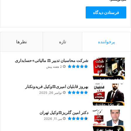
پرخواننده
تازه
نظرها
شرکت محاسبان تدبیر ⚖️ مالیاتی+حسابداری
2 هفته پیش
بهروز قابلیان امیری⚖️وکیل فریدونکنار
نوامبر 26, 2025
دکتر امین گلریز⚖️وکیل تهران
می 11, 2026