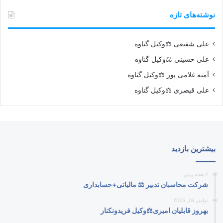
نوشته‌های تازه
علی شفیعی ⚖️وکیل گناوه
علی حسینی ⚖️وکیل گناوه
آمنه غلامی پور ⚖️وکیل گناوه
علی قیصری ⚖️وکیل گناوه
بیشترین بازدید
2 هفته پیش
شرکت محاسبان تدبیر ⚖️ مالیاتی+حسابداری
نوامبر 26, 2025
بهروز قابلیان امیری⚖️وکیل فریدونکنار