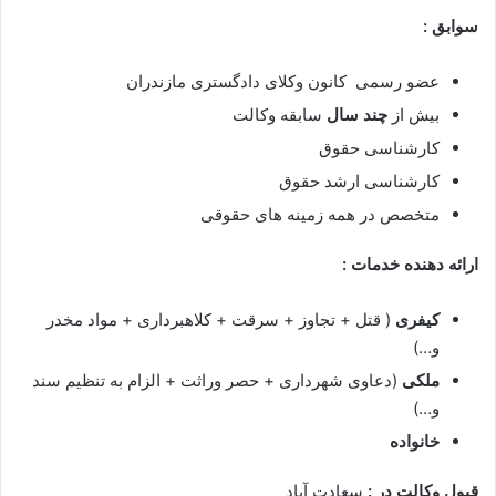
سوابق :
عضو رسمی کانون وکلای دادگستری مازندران
بیش از
چند سال
سابقه وکالت
کارشناسی حقوق
کارشناسی ارشد حقوق
متخصص در همه زمینه های حقوقی
ارائه دهنده خدمات :
کیفری
( قتل + تجاوز + سرقت + کلاهبرداری + مواد مخدر
و…)
ملکی
(دعاوی شهرداری + حصر وراثت + الزام به تنظیم سند
و…)
خانواده
قبول وکالت در :
سعادت آباد