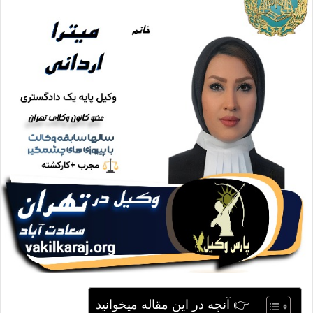
ا
ی
م
ی
ل
👉 آنچه در این مقاله میخوانید