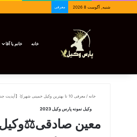
شنبه, آگوست 8 2026
معرفی
خانه
خانم یا آقا
خانه
/
معرفی 10 تا بهترین وکیل خمینی شهر🥇【آپدیت جدید】⚖️
وکیل نمونه پارس وکیل 2023
معین صادقی⚖️وکیل