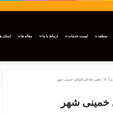
منطقه
لیست خدمات
ارتباط با ما
مقاله ها
استان ها
/
معین صادقی⚖️وکیل خمینی شهر
 خمینی شهر