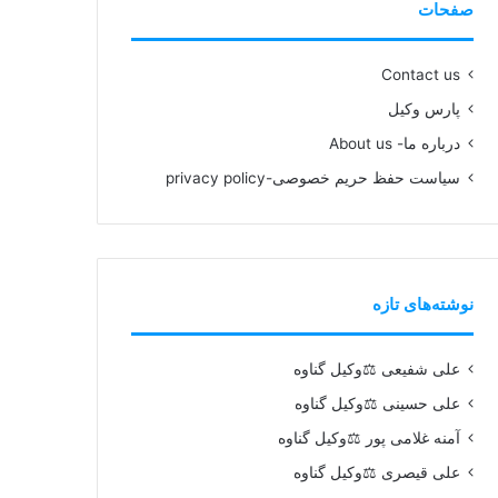
صفحات
Contact us
پارس وکیل
درباره ما- About us
سیاست حفظ حریم خصوصی-privacy policy
نوشته‌های تازه
علی شفیعی ⚖️وکیل گناوه
علی حسینی ⚖️وکیل گناوه
آمنه غلامی پور ⚖️وکیل گناوه
علی قیصری ⚖️وکیل گناوه