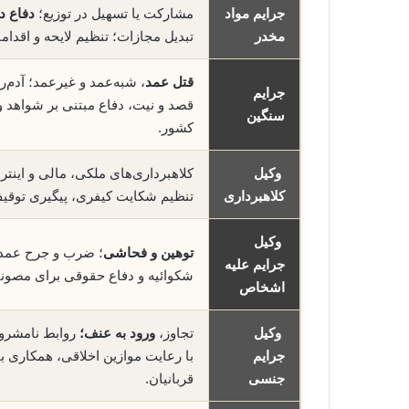
جرایم مواد
مشارکت یا تسهیل در توزیع؛
دفاع در
مخدر
تبدیل مجازات؛ تنظیم لایحه و اقدام
قتل عمد
، شبه‌عمد و غیرعمد؛ آدم‌ر
جرایم
قصد و نیت، دفاع مبتنی بر شواهد و
سنگین
کشور.
وکیل
کلاهبرداری‌های ملکی، مالی و اینتر
کلاهبرداری
تنظیم شکایت کیفری، پیگیری توقی
وکیل
توهین و فحاشی
؛ ضرب و جرح عمدی و
جرایم علیه
شکوائیه و دفاع حقوقی برای مصون
اشخاص
وکیل
تجاوز،
ورود به عنف؛
روابط نامشروع
جرایم
با رعایت موازین اخلاقی، همکاری ب
جنسی
قربانیان.