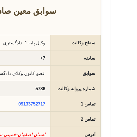
سوابق معین صاد
سطح وکالت
وکیل پایه 1 دادگستری
سابقه
7
+
سوابق
عضو کانون وکلای دادگ
شماره پروانه وکالت
5736
تماس 1
09133752717
تماس 2
آدرس
استان اصفهان-خمینی شه