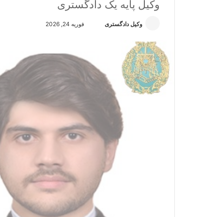
وکیل پایه یک دادگستری
وکیل دادگستری
ا
فوریه 24, 2026
ر
س
ا
ل
ا
ی
م
ی
ل