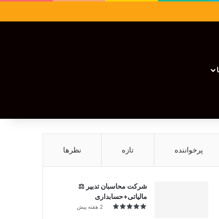
سایدبار
نوشته تصادفی
تغییر پوسته
نوشته تصادفی
پرخواننده
تازه
نظرها
شرکت محاسبان تدبیر ⚖️
مالیاتی+حسابداری
2 هفته پیش