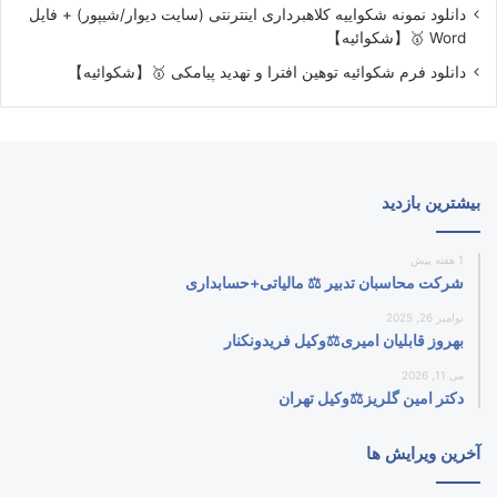
دانلود نمونه شکواییه کلاهبرداری اینترنتی (سایت دیوار/شیپور) + فایل
Word 🥇【شکوائیه】
دانلود فرم شکوائیه توهین افترا و تهدید پیامکی 🥇【شکوائیه】
بیشترین بازدید
1 هفته پیش
شرکت محاسبان تدبیر ⚖️ مالیاتی+حسابداری
نوامبر 26, 2025
بهروز قابلیان امیری⚖️وکیل فریدونکنار
می 11, 2026
دکتر امین گلریز⚖️وکیل تهران
آخرین ویرایش ها