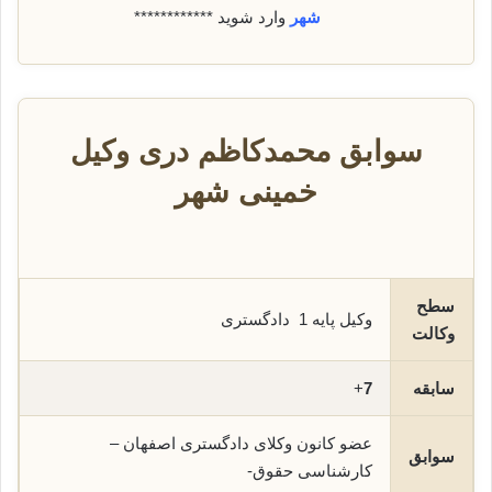
شهر
وارد شوید ************
سوابق محمدکاظم دری وکیل
خمینی شهر
سطح
وکیل پایه 1 دادگستری
وکالت
سابقه
7
+
عضو کانون وکلای دادگستری اصفهان –
سوابق
کارشناسی حقوق-