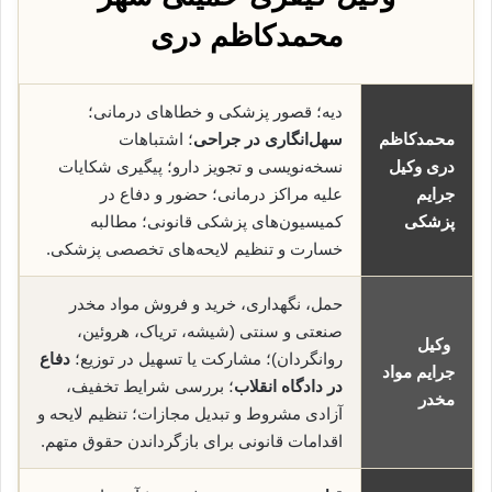
محمدکاظم دری
دیه؛ قصور پزشکی و خطاهای درمانی؛
محمدکاظم
سهل‌انگاری در جراحی
؛ اشتباهات
دری وکیل
نسخه‌نویسی و تجویز دارو؛ پیگیری شکایات
جرایم
علیه مراکز درمانی؛ حضور و دفاع در
پزشکی
کمیسیون‌های پزشکی قانونی؛ مطالبه
خسارت و تنظیم لایحه‌های تخصصی پزشکی.
حمل، نگهداری، خرید و فروش مواد مخدر
صنعتی و سنتی (شیشه، تریاک، هروئین،
وکیل
روانگردان)؛ مشارکت یا تسهیل در توزیع؛
دفاع
جرایم مواد
در دادگاه انقلاب
؛ بررسی شرایط تخفیف،
مخدر
آزادی مشروط و تبدیل مجازات؛ تنظیم لایحه و
اقدامات قانونی برای بازگرداندن حقوق متهم.