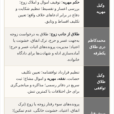
حکم مهریه
؛ توقیف اموال و املاک زوج؛
وکیل
بررسی اعسار و تقسیط؛ تنظیم شکایت و
مهریه
دفاع در برابر ادعاهای خلاف واقع؛ تعیین
تکلیف اقساط و وثایق.
طلاق از جانب زوج
؛ طلاق به درخواست زوجه
محمدکاظم
به‌جهت عسر و حرج، ترک انفاق، خشونت یا
دری طلاق
اعتیاد؛ مدیریت پرونده‌های اثبات عسر و حرج؛
یکطرفه
آماده‌سازی ادله و شهادت‌ها برای دادگاه
خانواده.
تنظیم قرارداد توافقنامه؛ تعیین تکلیف
وکیل
حضانت،
نفقه، مهریه
و اموال مشاع؛ ثبت
طلاق
سریع در دفاتر رسمی؛ مذاکره و میانجی‌گری
توافقی
برای حل اختلافات با کمترین تنش.
پرونده‌های سوء رفتار زوجه یا زوج (ترک
انفاق، اعتیاد، خشونت خانگی، عدم تمکین)؛
سوء رفتار