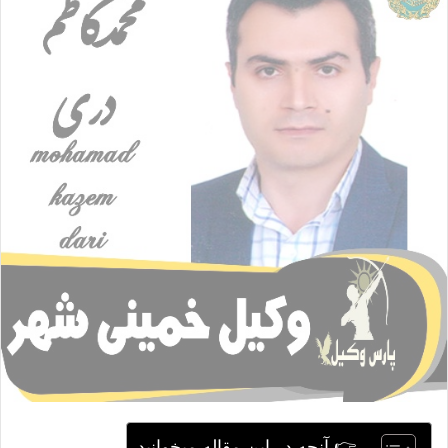
ا
ی
م
ی
ل
👉 آنچه در این مقاله میخوانید