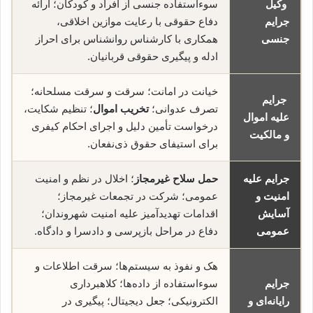
وکیل
سوءاستفاده جنسی از افراد و کودکان؛ ارائه
جرایم
دفاع حقوقی با رعایت موازین اخلاقی،
جنسی
همکاری با کارشناس روانشناس برای احراز
ادله و پیگیری حقوقی قربانیان.
خیانت در امانت؛ سرقت و سرقت مسلحانه؛
جرایم
تصرف عدوانی؛
تخریب اموال
؛ تنظیم شکایت،
علیه اموال
درخواست تأمین دلیل و اجرای احکام کیفری
و مالکیت
برای استیفای حقوق ذی‌نفعان.
جرایم علیه
حمل سلاح غیرمجاز
؛ اخلال در نظم و امنیت
امنیت و
عمومی؛ شرکت در تجمعات غیرمجاز؛
آسایش
اقدامات تهدیدآمیز علیه امنیت شهروندان؛
عمومی
دفاع در مراحل بازپرسی و دادسرا و دادگاه.
هک و نفوذ به سیستم‌ها؛ سرقت اطلاعات و
جرایم
سوء‌استفاده از داده‌ها؛ کلاهبرداری
رایانه‌ای و
الکترونیکی؛ جعل دیجیتال؛ پیگیری در