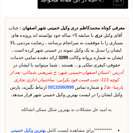
معرفی کوتاه محمدکاظم دری وکیل خمینی شهر اصفهان :
جناب
آقای وکیل
دری
با سابقه 5+ ساله خود توانسته اند پرونده های
بسیاری را با موفقیت به سرانجام برسانند ، رضایت مردمی بالا
ایشان را تبدیل به یک وکیل نمونه در خمینی شهر کرده است ،
ایشان به شماره پروانه وکالت
3289
ارائه دهنده تمامی خدمات
حقوقی-کیفری-ملکی و… هستند ، شما میتوانید با ایشان در
آدرس : استان اصفهان-خمینی شهر- خ شریعتی شمالی- بعد از
کوچه 113- جنب فست فود بکرایی- ساختمان اداری تجاری
پارسا- ط2
و شماره تماس
09132060898
ارتباط بگیرید، پارس
وکیل ایشان را در لیست بهترین وکیل خمینی شهر قرار میدهد.
به امید حل مشکلات به بهترین شکل ممکن انشالله
**********برای مشاهده لیست کامل
بهترین وکیل خمینی