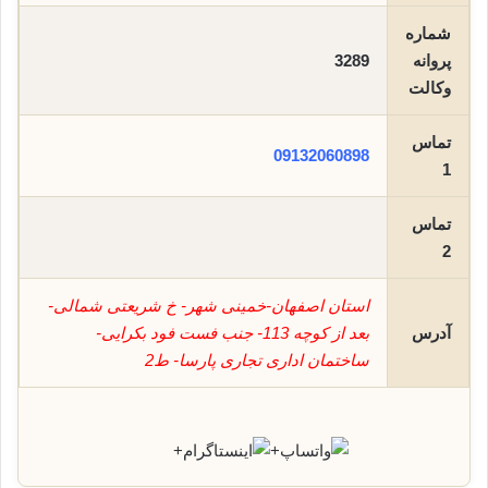
شماره
پروانه
3289
وکالت
تماس
09132060898
1
تماس
2
استان اصفهان-خمینی شهر- خ شریعتی شمالی-
آدرس
بعد از کوچه 113- جنب فست فود بکرایی-
ساختمان اداری تجاری پارسا- ط2
+
+