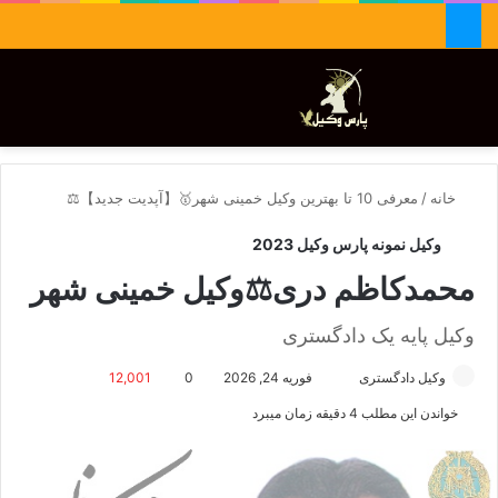
جستجو برای
تغییر پوسته
منو
خانه
/
معرفی 10 تا بهترین وکیل خمینی شهر🥇【آپدیت جدید】⚖️
وکیل نمونه پارس وکیل 2023
محمدکاظم دری⚖️وکیل خمینی شهر
وکیل پایه یک دادگستری
وکیل دادگستری
ا
فوریه 24, 2026
0
12,001
ر
خواندن این مطلب 4 دقیقه زمان میبرد
س
ا
ل