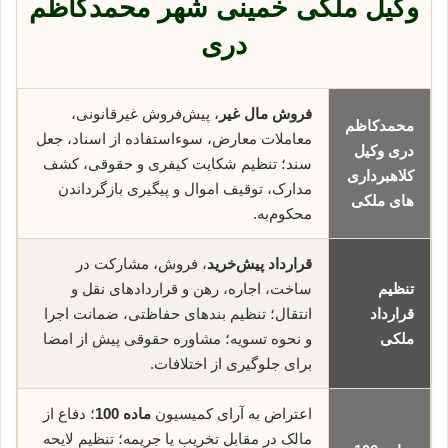
وکیل ملکی خمینی شهر محمدکاظم
دری
فروش مال غیر
، پیش‌فروش غیرقانونی،
محمدکاظم
معاملات معارض، سوء‌استفاده از اسناد، جعل
دری وکیل
سند؛ تنظیم شکایت کیفری و حقوقی، کشف
کلاهبرداری
مدارک، توقیف اموال و پیگیری بازگرداندن
های ملکی
محکوم‌به.
قرارداد پیش‌خرید
، فروش، مشارکت در
تنظیم
ساخت، اجاره، رهن و قراردادهای نقل و
قرارداد
انتقال؛ تنظیم بندهای حفاظتی، ضمانت اجرا
ملکی
و نحوه تسویه؛ مشاوره حقوقی پیش از امضا
برای جلوگیری از اختلافات.
اعتراض به آرای کمیسیون
ماده 100
؛ دفاع از
مالک در مقابل تخریب یا جریمه؛ تنظیم لایحه