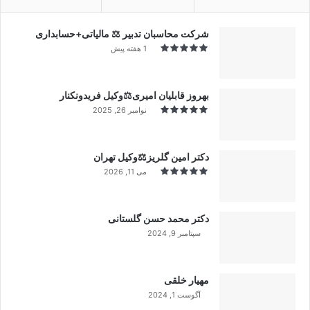
شرکت محاسبان تدبیر ⚖️ مالیاتی+حسابداری
1 هفته پیش
بهروز قابلیان امیری⚖️وکیل فریدونکنار
نوامبر 26, 2025
دکتر امین گلریز⚖️وکیل تهران
می 11, 2026
دکتر محمد حسن گلستانی
سپتامبر 9, 2024
99%
مهیار خلقی
آگوست 1, 2024