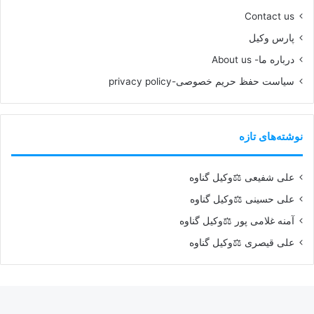
Contact us
پارس وکیل
درباره ما- About us
سیاست حفظ حریم خصوصی-privacy policy
نوشته‌های تازه
علی شفیعی ⚖️وکیل گناوه
علی حسینی ⚖️وکیل گناوه
آمنه غلامی پور ⚖️وکیل گناوه
علی قیصری ⚖️وکیل گناوه