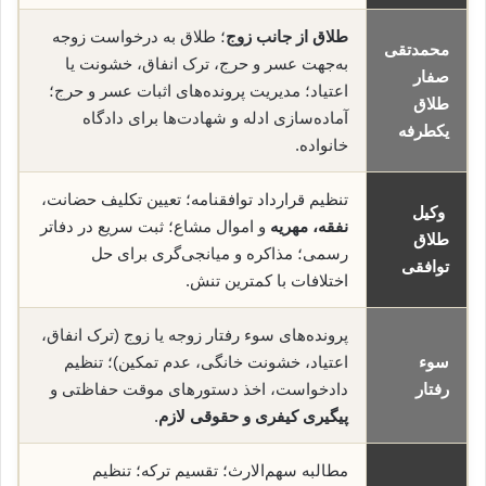
طلاق از جانب زوج
؛ طلاق به درخواست زوجه
محمدتقی
به‌جهت عسر و حرج، ترک انفاق، خشونت یا
صفار
اعتیاد؛ مدیریت پرونده‌های اثبات عسر و حرج؛
طلاق
آماده‌سازی ادله و شهادت‌ها برای دادگاه
یکطرفه
خانواده.
تنظیم قرارداد توافقنامه؛ تعیین تکلیف حضانت،
وکیل
نفقه، مهریه
و اموال مشاع؛ ثبت سریع در دفاتر
طلاق
رسمی؛ مذاکره و میانجی‌گری برای حل
توافقی
اختلافات با کمترین تنش.
پرونده‌های سوء رفتار زوجه یا زوج (ترک انفاق،
سوء
اعتیاد، خشونت خانگی، عدم تمکین)؛ تنظیم
رفتار
دادخواست، اخذ دستورهای موقت حفاظتی و
پیگیری کیفری و حقوقی لازم
.
مطالبه سهم‌الارث؛ تقسیم ترکه؛ تنظیم