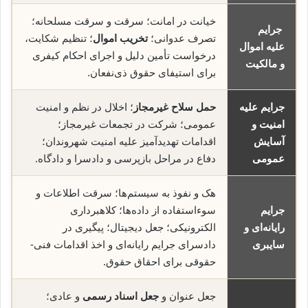
خیانت در امانت؛ سرقت و سرقت مسلحانه؛
جرایم
تصرف عدوانی؛
تخریب اموال
؛ تنظیم شکایت،
علیه اموال
درخواست تأمین دلیل و اجرای احکام کیفری
و مالکیت
برای استیفای حقوق ذی‌نفعان.
جرایم علیه
حمل سلاح غیرمجاز
؛ اخلال در نظم و امنیت
امنیت و
عمومی؛ شرکت در تجمعات غیرمجاز؛
آسایش
اقدامات تهدیدآمیز علیه امنیت شهروندان؛
عمومی
دفاع در مراحل بازپرسی و دادسرا و دادگاه.
هک و نفوذ به سیستم‌ها؛ سرقت اطلاعات و
جرایم
سوء‌استفاده از داده‌ها؛ کلاهبرداری
رایانه‌ای و
الکترونیکی؛ جعل دیجیتال؛ پیگیری در
سایبری
دادسرای جرایم رایانه‌ای و اخذ اقدامات فنی-
حقوقی برای احقاق حقوق.
جعل عنوان و
جعل اسناد رسمی
و عادی؛