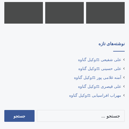
نوشته‌های تازه
علی شفیعی ⚖️وکیل گناوه
علی حسینی ⚖️وکیل گناوه
آمنه غلامی پور ⚖️وکیل گناوه
علی قیصری ⚖️وکیل گناوه
مهراب افراسیابی ⚖️وکیل گناوه
جستجو
برای: