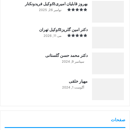
بهروز قابلیان امیری⚖️وکیل فریدونکنار
نوامبر 26, 2025
دکتر امین گلریز⚖️وکیل تهران
می 11, 2026
دکتر محمد حسن گلستانی
سپتامبر 9, 2024
99%
مهیار خلقی
آگوست 1, 2024
99%
صفحات