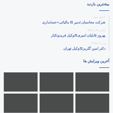
بیشترین بازدید
2 هفته پیش
شرکت محاسبان تدبیر ⚖️ مالیاتی+حسابداری
نوامبر 26, 2025
بهروز قابلیان امیری⚖️وکیل فریدونکنار
می 11, 2026
دکتر امین گلریز⚖️وکیل تهران
آخرین ویرایش ها