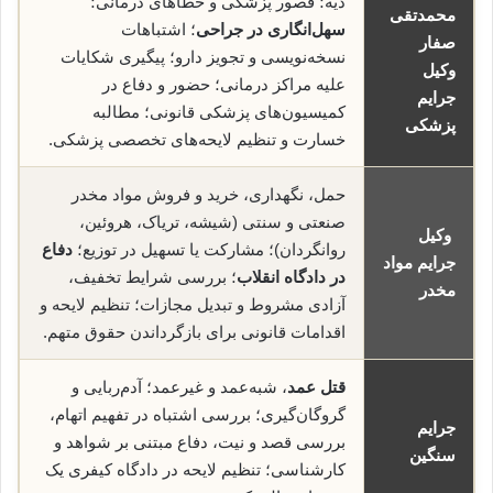
دیه؛ قصور پزشکی و خطاهای درمانی؛
محمدتقی
سهل‌انگاری در جراحی
؛ اشتباهات
صفار
نسخه‌نویسی و تجویز دارو؛ پیگیری شکایات
وکیل
علیه مراکز درمانی؛ حضور و دفاع در
جرایم
کمیسیون‌های پزشکی قانونی؛ مطالبه
پزشکی
خسارت و تنظیم لایحه‌های تخصصی پزشکی.
حمل، نگهداری، خرید و فروش مواد مخدر
صنعتی و سنتی (شیشه، تریاک، هروئین،
وکیل
روانگردان)؛ مشارکت یا تسهیل در توزیع؛
دفاع
جرایم مواد
در دادگاه انقلاب
؛ بررسی شرایط تخفیف،
مخدر
آزادی مشروط و تبدیل مجازات؛ تنظیم لایحه و
اقدامات قانونی برای بازگرداندن حقوق متهم.
قتل عمد
، شبه‌عمد و غیرعمد؛ آدم‌ربایی و
گروگان‌گیری؛ بررسی اشتباه در تفهیم اتهام،
جرایم
بررسی قصد و نیت، دفاع مبتنی بر شواهد و
سنگین
کارشناسی؛ تنظیم لایحه در دادگاه کیفری یک