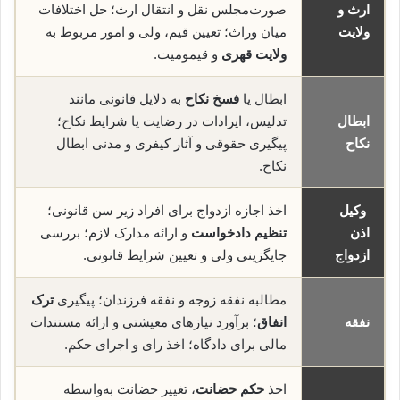
ارث و
صورت‌مجلس نقل و انتقال ارث؛ حل اختلافات
ولایت
میان وراث؛ تعیین قیم، ولی و امور مربوط به
ولایت قهری
و قیمومیت.
ابطال یا
فسخ نکاح
به دلایل قانونی مانند
ابطال
تدلیس، ایرادات در رضایت یا شرایط نکاح؛
نکاح
پیگیری حقوقی و آثار کیفری و مدنی ابطال
نکاح.
وکیل
اخذ اجازه ازدواج برای افراد زیر سن قانونی؛
اذن
تنظیم دادخواست
و ارائه مدارک لازم؛ بررسی
ازدواج
جایگزینی ولی و تعیین شرایط قانونی.
مطالبه نفقه زوجه و نفقه فرزندان؛ پیگیری
ترک
نفقه
انفاق
؛ برآورد نیازهای معیشتی و ارائه مستندات
مالی برای دادگاه؛ اخذ رای و اجرای حکم.
اخذ
حکم حضانت
، تغییر حضانت به‌واسطه