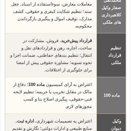
محمدتقی
معاملات معارض، سوء‌استفاده از اسناد، جعل
صفار وکیل
سند؛ تنظیم شکایت کیفری و حقوقی، کشف
کلاهبرداری
مدارک، توقیف اموال و پیگیری بازگرداندن
های ملکی
محکوم‌به.
قرارداد پیش‌خرید
، فروش، مشارکت در
تنظیم
ساخت، اجاره، رهن و قراردادهای نقل و
قرارداد
انتقال؛ تنظیم بندهای حفاظتی، ضمانت اجرا و
ملکی
نحوه تسویه؛ مشاوره حقوقی پیش از امضا
برای جلوگیری از اختلافات.
اعتراض به آرای کمیسیون
ماده 100
؛ دفاع از
مالک در مقابل تخریب یا جریمه؛ تنظیم لایحه
ماده 100
فنی-حقوقی، پیگیری اصلاح بنا و کسب
مجوزهای لازم.
وکیل
اعتراض به تصمیمات شهرداری،
اداره ثبت
،
دیوان
منابع طبیعی و ادارات دولتی؛ نگارش و تقدیم