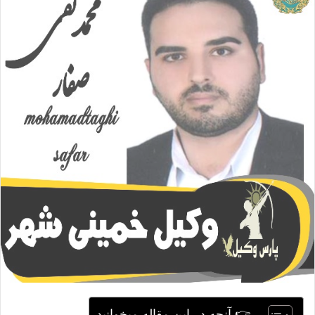
ا
ی
م
ی
ل
👉 آنچه در این مقاله میخوانید