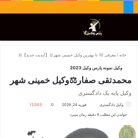
جستجو برای
تغییر پوسته
منو
خانه
/
معرفی 10 تا بهترین وکیل خمینی شهر🥇【آپدیت جدید】⚖️
وکیل نمونه پارس وکیل 2023
محمدتقی صفار⚖️وکیل خمینی شهر
وکیل پایه یک دادگستری
وکیل دادگستری
ا
فوریه 24, 2026
0
12,003
ر
خواندن این مطلب 4 دقیقه زمان میبرد
س
ا
ل