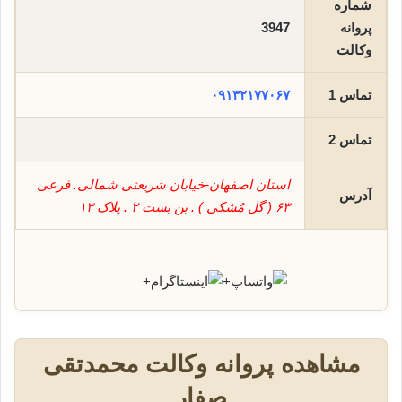
شماره
پروانه
3947
وکالت
تماس 1
۰۹۱۳۲۱۷۷۰۶۷
تماس 2
استان اصفهان-خیابان شریعتی شمالی. فرعی
آدرس
۶۳ ( گل مُشکی ) . بن بست ۲ . پلاک ۱۳
+
+
مشاهده پروانه وکالت محمدتقی
صفار