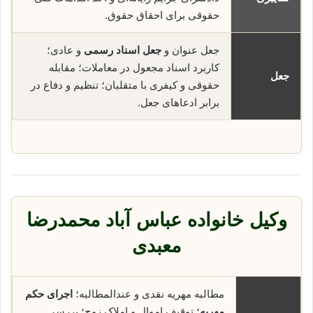
حقوقی برای احقاق حقوق.
جعل عنوان و
جعل اسناد رسمی
و عادی؛
کاربرد اسناد مجعول در معاملات؛ مقابله
جعل
حقوقی و کیفری با متقلبان؛ تنظیم و دفاع در
برابر ادعاهای جعل.
وکیل خانواده عباس آباد محمدرضا
معبدی
مطالبه مهریه نقدی و عندالمطالبه؛
اجرای حکم
مهریه
؛ توقیف اموال و املاک زوج؛ بررسی