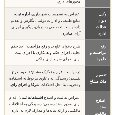
مجوزهای لازم.
وکیل
اعتراض به تصمیمات شهرداری،
اداره ثبت
،
دیوان
منابع طبیعی و ادارات دولتی؛ نگارش و تقدیم
عدالت
دادخواست تخصصی به دیوان، پیگیری اجرای
اداری
آرای صادره.
رفع
طرح دعوای خلع ید و
رفع مزاحمت
؛ اخذ حکم
مزاحمت و
تخلیه؛ اجرای حکم و همکاری با اجرای ثبت
خلع ید
برای اجرای سریع آرای ملکی.
درخواست افراز و تفکیک مشاع؛ تنظیم طرح
تقسیم
تقسیم؛ رسیدگی به دعاوی مربوط به استفاده
ملک مشاع
و تخریب بنا؛ حل اختلافات
شرکا و اجرای رای
.
اعتراض به ثبت و اصلاح
اشتباهات ثبتی
؛ اقدام
اصلاح
برای صدور سند رسمی؛ رسیدگی به اختلافات
سند
مالکیتی و ارائه بیانه‌ها و مدارک لازم به اداره
مالکیت