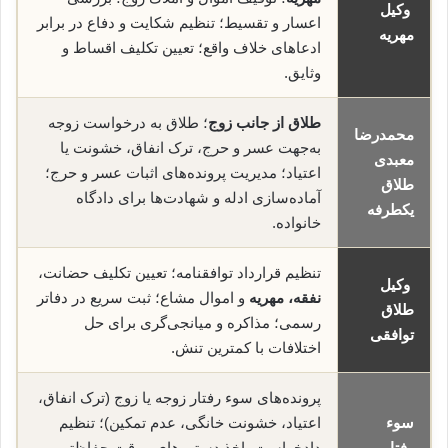
وکیل
اعسار و تقسیط؛ تنظیم شکایت و دفاع در برابر
مهریه
ادعاهای خلاف واقع؛ تعیین تکلیف اقساط و
وثایق.
طلاق از جانب زوج
؛ طلاق به درخواست زوجه
محمدرضا
به‌جهت عسر و حرج، ترک انفاق، خشونت یا
معبدی
اعتیاد؛ مدیریت پرونده‌های اثبات عسر و حرج؛
طلاق
آماده‌سازی ادله و شهادت‌ها برای دادگاه
یکطرفه
خانواده.
تنظیم قرارداد توافقنامه؛ تعیین تکلیف حضانت،
وکیل
نفقه، مهریه
و اموال مشاع؛ ثبت سریع در دفاتر
طلاق
رسمی؛ مذاکره و میانجی‌گری برای حل
توافقی
اختلافات با کمترین تنش.
پرونده‌های سوء رفتار زوجه یا زوج (ترک انفاق،
سوء
اعتیاد، خشونت خانگی، عدم تمکین)؛ تنظیم
رفتار
دادخواست، اخذ دستورهای موقت حفاظتی و