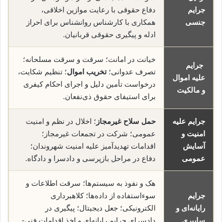
جرایم
دفاع حقوقی با رعایت موازین اخلاقی،
جنسی
همکاری با کارشناس روانشناس برای احراز
ادله و پیگیری حقوقی قربانیان.
خیانت در امانت؛ سرقت و سرقت مسلحانه؛
جرایم
تصرف عدوانی؛
تخریب اموال
؛ تنظیم شکایت،
علیه اموال
درخواست تأمین دلیل و اجرای احکام کیفری
و مالکیت
برای استیفای حقوق ذی‌نفعان.
جرایم علیه
حمل سلاح غیرمجاز
؛ اخلال در نظم و امنیت
امنیت و
عمومی؛ شرکت در تجمعات غیرمجاز؛
آسایش
اقدامات تهدیدآمیز علیه امنیت شهروندان؛
عمومی
دفاع در مراحل بازپرسی و دادسرا و دادگاه.
هک و نفوذ به سیستم‌ها؛ سرقت اطلاعات و
جرایم
سوء‌استفاده از داده‌ها؛ کلاهبرداری
رایانه‌ای و
الکترونیکی؛ جعل دیجیتال؛ پیگیری در
سایبری
دادسرای جرایم رایانه‌ای و اخذ اقدامات فنی-