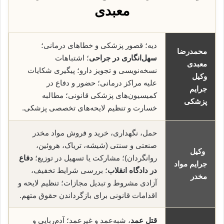
معبدی
دیه؛ قصور پزشکی و خطاهای درمانی؛
محمدرضا
سهل‌انگاری در جراحی
؛ اشتباهات
معبدی
نسخه‌نویسی و تجویز دارو؛ پیگیری شکایات
وکیل
علیه مراکز درمانی؛ حضور و دفاع در
جرایم
کمیسیون‌های پزشکی قانونی؛ مطالبه
پزشکی
خسارت و تنظیم لایحه‌های تخصصی پزشکی.
حمل، نگهداری، خرید و فروش مواد مخدر
صنعتی و سنتی (شیشه، تریاک، هروئین،
وکیل
روانگردان)؛ مشارکت یا تسهیل در توزیع؛
دفاع
جرایم مواد
در دادگاه انقلاب
؛ بررسی شرایط تخفیف،
مخدر
آزادی مشروط و تبدیل مجازات؛ تنظیم لایحه و
اقدامات قانونی برای بازگرداندن حقوق متهم.
قتل عمد
، شبه‌عمد و غیرعمد؛ آدم‌ربایی و