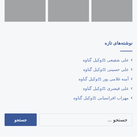
نوشته‌های تازه
علی شفیعی ⚖️وکیل گناوه
علی حسینی ⚖️وکیل گناوه
آمنه غلامی پور ⚖️وکیل گناوه
علی قیصری ⚖️وکیل گناوه
مهراب افراسیابی ⚖️وکیل گناوه
جستجو
برای: