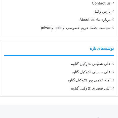
Contact us
پارس وکیل
درباره ما- About us
سیاست حفظ حریم خصوصی-privacy policy
نوشته‌های تازه
علی شفیعی ⚖️وکیل گناوه
علی حسینی ⚖️وکیل گناوه
آمنه غلامی پور ⚖️وکیل گناوه
علی قیصری ⚖️وکیل گناوه