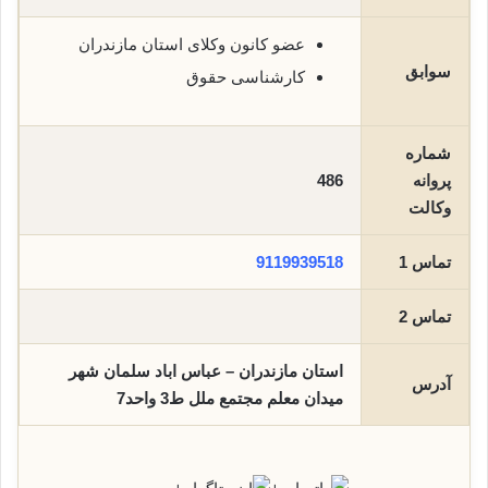
عضو کانون وکلای استان مازندران
سوابق
کارشناسی حقوق
شماره
پروانه
486
وکالت
تماس 1
9119939518
تماس 2
استان مازندران – عباس اباد سلمان شهر
آدرس
میدان معلم مجتمع ملل ط3 واحد7