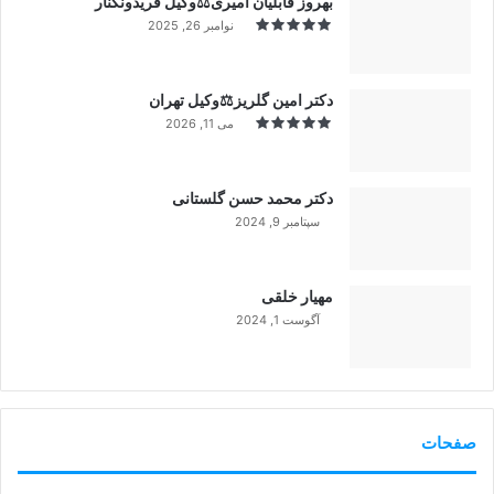
بهروز قابلیان امیری⚖️وکیل فریدونکنار
نوامبر 26, 2025
دکتر امین گلریز⚖️وکیل تهران
می 11, 2026
دکتر محمد حسن گلستانی
سپتامبر 9, 2024
99%
مهیار خلقی
آگوست 1, 2024
99%
صفحات