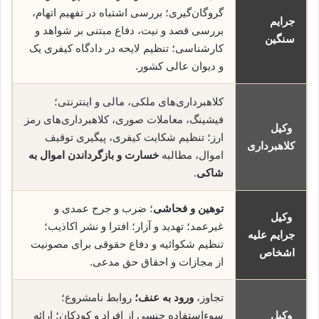
گروگان‌گیری؛ بررسی اشتباه در تفهیم اتهام،
جرایم
بررسی قصد و نیت، دفاع مبتنی بر شواهد و
سنگین
کارشناسی؛ تنظیم لایحه در دادگاه کیفری یک
و دیوان عالی کشور.
کلاهبرداری‌های ملکی، مالی و اینترنتی؛
فیشینگ، معاملات صوری، کلاهبرداری‌های رمز
وکیل
ارز؛ تنظیم شکایت کیفری، پیگیری توقیف
کلاهبرداری
اموال، مطالبه
خسارت و بازگرداندن اموال به
شاکی
.
توهین و فحاشی
؛ ضرب و جرح عمدی و
وکیل
غیرعمد؛ تهدید و آزار؛ افترا و نشر اکاذیب؛
جرایم علیه
تنظیم شکوائیه و دفاع حقوقی برای مصونیت
اشخاص
از مجازات و احقاق حق مدعی.
تجاوز،
ورود به عنف؛
روابط نامشروع؛
وکیل
سوءاستفاده جنسی از افراد و کودکان؛ ارائه