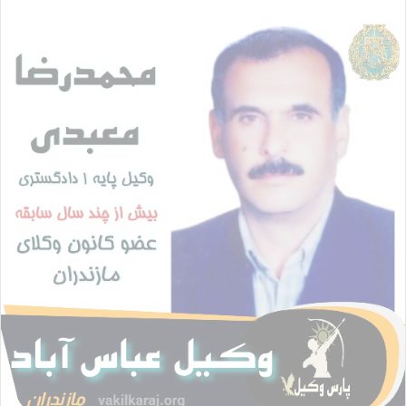
ا
ل
ا
ی
م
ی
ل