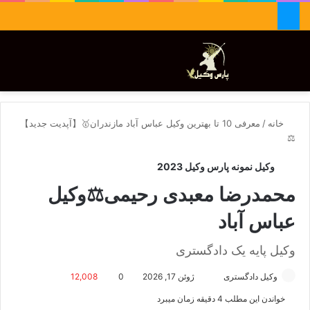
جستجو برای
تغییر پوسته
منو
خانه
/
معرفی 10 تا بهترین وکیل عباس آباد مازندران🥇【آپدیت جدید】
⚖️
وکیل نمونه پارس وکیل 2023
محمدرضا معبدی رحیمی⚖️وکیل
عباس آباد
وکیل پایه یک دادگستری
وکیل دادگستری
ا
ژوئن 17, 2026
0
12,008
ر
خواندن این مطلب 4 دقیقه زمان میبرد
س