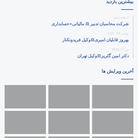
بیشترین بازدید
2 هفته پیش
شرکت محاسبان تدبیر ⚖️ مالیاتی+حسابداری
نوامبر 26, 2025
بهروز قابلیان امیری⚖️وکیل فریدونکنار
می 11, 2026
دکتر امین گلریز⚖️وکیل تهران
آخرین ویرایش ها