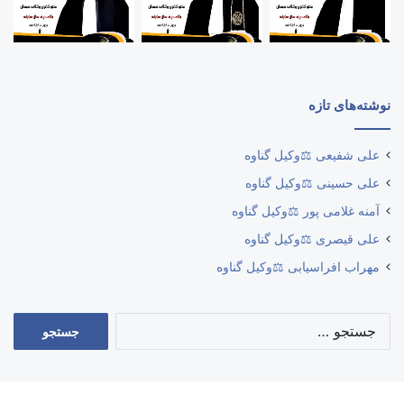
نوشته‌های تازه
علی شفیعی ⚖️وکیل گناوه
علی حسینی ⚖️وکیل گناوه
آمنه غلامی پور ⚖️وکیل گناوه
علی قیصری ⚖️وکیل گناوه
مهراب افراسیابی ⚖️وکیل گناوه
جستجو
برای: