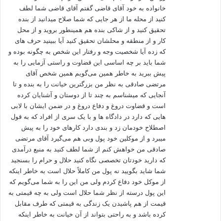
خانواده به خود آقای قاضی گفتم آقای قاضی شما لطف
کنید از محله ما از هر جایی که شما صلاح میدانید از بنده
تحقیق کنید و از شاکی بنده هم همینطور بروید و از محل
کار و از منطقه و محلشان تحقیق کنید آیا ببینید حرف های
که زده آیا شخصیت وجه و رفتار این شخص به چگونه بوده و
شما باید بر چه اساسی این قضاوت و راستی آزمایی را به
پیش ببرید به خاطر همین می‌گویم همین شخص آقای
مرتضی صادقی به نظر من بزرگترین خیانت را به بنده و تا
آنجایی که میشناسم به چند تا از دوستان و آشنایان کرده
است و قضاوت دروغ و دفاع دروغ و در ضمن ایشان با لابی
هایی که دارد در دادگاه ها و با یک سری از افراد که به قول
اصطلاح خودمان زد و بندی دارد کارهای خود را به پیش
میبرد و از موکلین خود پول وبی هم می‌گیرد آقای مرتضی
صادقی من خواهش کنم از شما لطف کنید به منبع درآمدی
که دارید خودتان تخصصی نگاه کنید حلال و حرام را بسنجید
شما شاید بگویید نه پول من کاملاً حلال است به خاطر اینکه
از موکل خود دفاع کردم ولی من این را به شما می‌گویم که
این پول درسته از نظر شما حلال است ولی به چه قیمتی به
قیمت از هم پاشیدن یک زندگی به قیمتی که طرف مقابل
کرده باشد و به راحتی بتواند از آن خیانت به خاطر اینکه