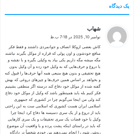
یک دیدگاه
گ
شهاب
ف
نوامبر 10, 2025 در 7:18 ب.ظ
ت
کاش بعضی ازوکلا انصاف و جوانمردی داشتند و فقط فکر
:
منافع خودشون و اون پولی که قراره از موکل بگیرند نباشند
مگه میشه مگه داریم یکی بیاد یه وکیلی بگیره و با نقشه و
با دروغ و حرف‌هایی که به وکیل خود زده و آن وکیل بدون
هیچ تحقیقی و بدون هیچ منبعی همه آنها حرف‌ها را قبول کنه
و بخواهد بر اساس همین حرف‌ها و چیزهای دروغی که بهش
گفته شده از موکل خود دفاع کند درسته اگر منطقی بشینیم
فکر کنیم بله باید همینطور باشد که وکیل از موکل خود دفاع
کند ولی من اینجا می‌گویم چرا در کشوری که جمهوری
اسلامی ایران هست کشوری که اسلامی ست به این راحتی
باید از دروغ و از یک سری دسیسه ها دفاع کرد اینجا چرا
وکیل یا خود قضات یک سری تحقیقات و یک سری کارهایی
که باید در راستای اینکه پشت پرده و یا واقعیت آن موضوع
روشن شود را انجام نمی‌دهند من خودم شخصاً در دادگاه