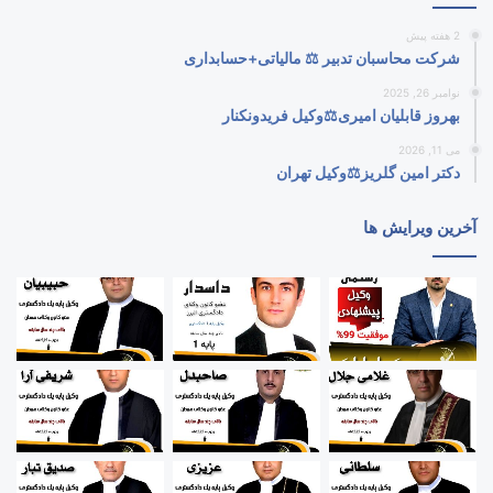
2 هفته پیش
شرکت محاسبان تدبیر ⚖️ مالیاتی+حسابداری
نوامبر 26, 2025
بهروز قابلیان امیری⚖️وکیل فریدونکنار
می 11, 2026
دکتر امین گلریز⚖️وکیل تهران
آخرین ویرایش ها