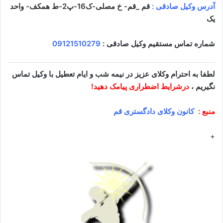
آدرس وکیل صادقی :
قم _قم- خ مصلی-ک16-پ2-ط همکف- واحد
یک
شماره تماس مستقیم وکیل صادقی :
09121510279
لطفا به احترام وکلای عزیز در نیمه شب و ایام تعطیل با وکیل تماس
نگیریم ،
درشرایط اضطراری پیامک دهید!
منبع :
کانون وکلای دادگستری قم
+