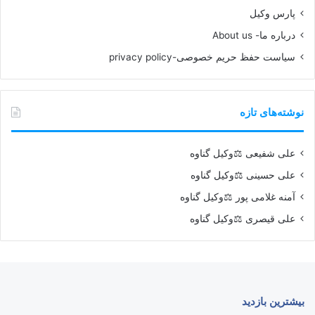
پارس وکیل
درباره ما- About us
سیاست حفظ حریم خصوصی-privacy policy
نوشته‌های تازه
علی شفیعی ⚖️وکیل گناوه
علی حسینی ⚖️وکیل گناوه
آمنه غلامی پور ⚖️وکیل گناوه
علی قیصری ⚖️وکیل گناوه
بیشترین بازدید