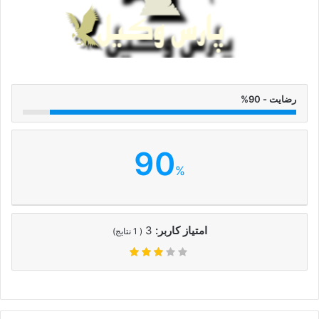
رضایت - 90%
90
%
امتیاز کاربر:
3
(
1
نتایج)