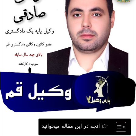
ی
م
ی
ل
👉 آنچه در این مقاله میخوانید