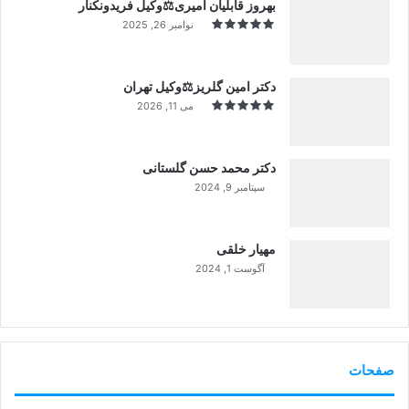
بهروز قابلیان امیری⚖️وکیل فریدونکنار
نوامبر 26, 2025
دکتر امین گلریز⚖️وکیل تهران
می 11, 2026
دکتر محمد حسن گلستانی
سپتامبر 9, 2024
99%
مهیار خلقی
آگوست 1, 2024
99%
صفحات