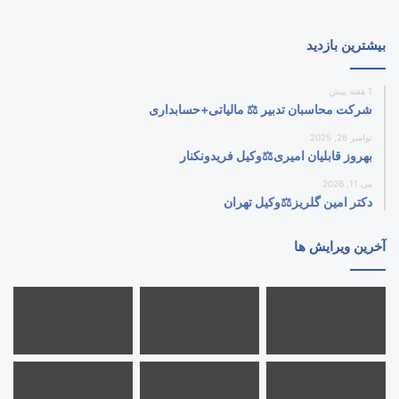
بیشترین بازدید
1 هفته پیش
شرکت محاسبان تدبیر ⚖️ مالیاتی+حسابداری
نوامبر 26, 2025
بهروز قابلیان امیری⚖️وکیل فریدونکنار
می 11, 2026
دکتر امین گلریز⚖️وکیل تهران
آخرین ویرایش ها