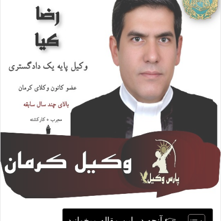
ا
ی
م
ی
ل
👉 آنچه در این مقاله میخوانید