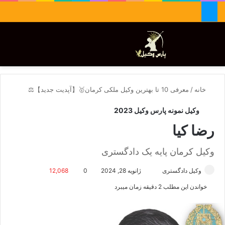
جستجو برای
تغییر پوسته
منو
خانه
/
معرفی 10 تا بهترین وکیل ملکی کرمان🥇【آپدیت جدید】⚖️
وکیل نمونه پارس وکیل 2023
رضا کیا
وکیل کرمان پایه یک دادگستری
وکیل دادگستری
ا
ژانویه 28, 2024
0
12,068
ر
خواندن این مطلب 2 دقیقه زمان میبرد
س
ا
ل