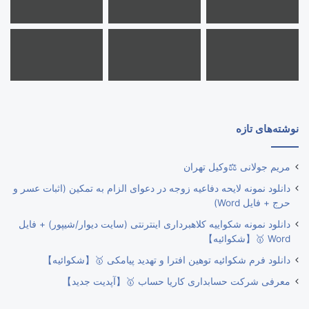
نوشته‌های تازه
مریم جولانی ⚖️وکیل تهران
دانلود نمونه لایحه دفاعیه زوجه در دعوای الزام به تمکین (اثبات عسر و
حرج + فایل Word)
دانلود نمونه شکواییه کلاهبرداری اینترنتی (سایت دیوار/شیپور) + فایل
Word 🥇【شکوائیه】
دانلود فرم شکوائیه توهین افترا و تهدید پیامکی 🥇【شکوائیه】
معرفی شرکت حسابداری کاریا حساب 🥇【آپدیت جدید】