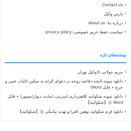
Contact us
پارس وکیل
درباره ما- About us
سیاست حفظ حریم خصوصی-privacy policy
نوشته‌های تازه
مریم جولانی ⚖️وکیل تهران
دانلود نمونه لایحه دفاعیه زوجه در دعوای الزام به تمکین (اثبات عسر و
حرج + فایل Word)
دانلود نمونه شکواییه کلاهبرداری اینترنتی (سایت دیوار/شیپور) + فایل
Word 🥇【شکوائیه】
دانلود فرم شکوائیه توهین افترا و تهدید پیامکی 🥇【شکوائیه】