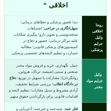
اخلاقی “
دیه؛ قصور پزشکی و خطاهای درمانی؛
روجا
سهل‌انگاری در جراحی
؛ اشتباهات
اخلاقی
نسخه‌نویسی و تجویز دارو؛ پیگیری شکایات
وکیل
علیه مراکز درمانی؛ حضور و دفاع در
جرایم
کمیسیون‌های پزشکی قانونی؛ مطالبه
پزشکی
خسارت و تنظیم لایحه‌های تخصصی پزشکی.
حمل، نگهداری، خرید و فروش مواد مخدر
صنعتی و سنتی (شیشه، تریاک، هروئین،
وکیل
روانگردان)؛ مشارکت یا تسهیل در توزیع؛
دفاع
جرایم مواد
در دادگاه انقلاب
؛ بررسی شرایط تخفیف،
مخدر
آزادی مشروط و تبدیل مجازات؛ تنظیم لایحه و
اقدامات قانونی برای بازگرداندن حقوق متهم.
قتل عمد
، شبه‌عمد و غیرعمد؛ آدم‌ربایی و