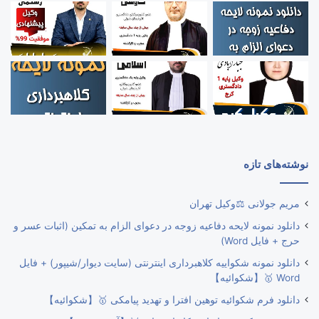
نوشته‌های تازه
مریم جولانی ⚖️وکیل تهران
دانلود نمونه لایحه دفاعیه زوجه در دعوای الزام به تمکین (اثبات عسر و
حرج + فایل Word)
دانلود نمونه شکواییه کلاهبرداری اینترنتی (سایت دیوار/شیپور) + فایل
Word 🥇【شکوائیه】
دانلود فرم شکوائیه توهین افترا و تهدید پیامکی 🥇【شکوائیه】