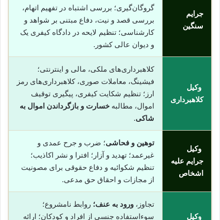
گروگان‌گیری؛ بررسی اشتباه در تفهیم اتهام،
جرایم
بررسی قصد و نیت، دفاع مبتنی بر شواهد و
سنگین
کارشناسی؛ تنظیم لایحه در دادگاه کیفری یک
و دیوان عالی کشور.
کلاهبرداری‌های ملکی، مالی و اینترنتی؛
فیشینگ، معاملات صوری، کلاهبرداری‌های رمز
وکیل
ارز؛ تنظیم شکایت کیفری، پیگیری توقیف
کلاهبرداری
اموال، مطالبه
خسارت و بازگرداندن اموال به
شاکی
.
توهین و فحاشی
؛ ضرب و جرح عمدی و
وکیل
غیرعمد؛ تهدید و آزار؛ افترا و نشر اکاذیب؛
جرایم علیه
تنظیم شکوائیه و دفاع حقوقی برای مصونیت
اشخاص
از مجازات و احقاق حق مدعی.
تجاوز،
ورود به عنف؛
روابط نامشروع؛
وکیل
سوءاستفاده جنسی از افراد و کودکان؛ ارائه