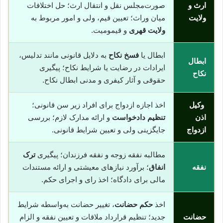
ارث و
صورت‌مجلس نقل و انتقال ارث؛ حل اختلافات
ولایت
میان وراث؛ تعیین قیم، ولی و امور مربوط به
ولایت قهری
و قیمومیت.
ابطال یا
فسخ نکاح
به دلایل قانونی مانند تدلیس،
ابطال
ایرادات در رضایت یا شرایط نکاح؛ پیگیری
نکاح
حقوقی و آثار کیفری و مدنی ابطال نکاح.
وکیل
اخذ اجازه ازدواج برای افراد زیر سن قانونی؛
اذن
تنظیم دادخواست
و ارائه مدارک لازم؛ بررسی
ازدواج
جایگزینی ولی و تعیین شرایط قانونی.
مطالبه نفقه زوجه و نفقه فرزندان؛ پیگیری
ترک
نفقه
انفاق
؛ برآورد نیازهای معیشتی و ارائه مستندات
مالی برای دادگاه؛ اخذ رای و اجرای حکم.
اخذ
حکم حضانت
، تغییر حضانت به‌واسطه شرایط
حضانت
جدید؛ تنظیم قرارداد ملاقات و تعیین نفقه و الزام