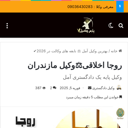
معرفی وکلا : 09036430283
جستجو برای
تغییر پوسته
منو
خانه
/
بهترین وکیل آمل ⚖️ نابغه های وکالت در 2026✔
روجا اخلاقی⚖️وکیل مازندران
وکیل پایه یک دادگستری آمل
وکیل دادگستری
ا
فوریه 5, 2025
2
387
ر
خواندن این مطلب 5 دقیقه زمان میبرد
س
ا
ل
ا