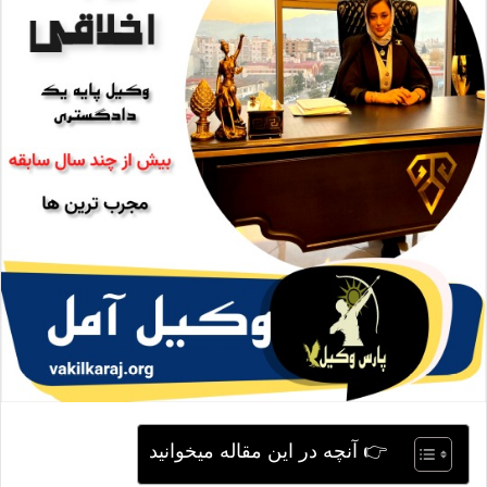
ی
م
ی
ل
👉 آنچه در این مقاله میخوانید