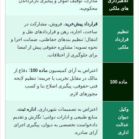
کلاهبرداری
مدارک، توقیف اموال و پیگیری بازگرداندن
های ملکی
محکوم‌به.
قرارداد پیش‌خرید
، فروش، مشارکت در
تنظیم
ساخت، اجاره، رهن و قراردادهای نقل و
قرارداد
انتقال؛ تنظیم بندهای حفاظتی، ضمانت اجرا و
ملکی
نحوه تسویه؛ مشاوره حقوقی پیش از امضا
برای جلوگیری از اختلافات.
اعتراض به آرای کمیسیون
ماده 100
؛ دفاع از
مالک در مقابل تخریب یا جریمه؛ تنظیم لایحه
ماده 100
فنی-حقوقی، پیگیری اصلاح بنا و کسب
مجوزهای لازم.
وکیل
اعتراض به تصمیمات شهرداری،
اداره ثبت
،
دیوان
منابع طبیعی و ادارات دولتی؛ نگارش و تقدیم
عدالت
دادخواست تخصصی به دیوان، پیگیری اجرای
اداری
آرای صادره.