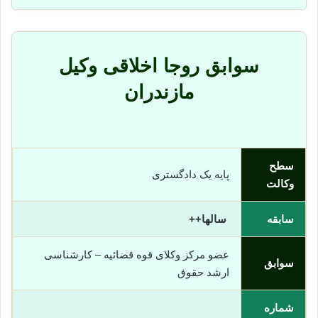
سوابق روجا اخلاقی وکیل
مازندران
سطح
پایه یک دادگستری
وکالت
سابقه
سالها++
عضو مرکز وکلای قوه قضائیه – کارشناسی
سوابق
ارشد حقوق
شماره