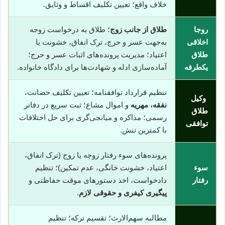
خلاف واقع؛ تعیین تکلیف اقساط و وثایق.
روجا
طلاق از جانب زوج
؛ طلاق به درخواست زوجه
اخلاقی
به‌جهت عسر و حرج، ترک انفاق، خشونت یا
طلاق
اعتیاد؛ مدیریت پرونده‌های اثبات عسر و حرج؛
یکطرفه
آماده‌سازی ادله و شهادت‌ها برای دادگاه خانواده.
تنظیم قرارداد توافقنامه؛ تعیین تکلیف حضانت،
وکیل
نفقه، مهریه
و اموال مشاع؛ ثبت سریع در دفاتر
طلاق
رسمی؛ مذاکره و میانجی‌گری برای حل اختلافات
توافقی
با کمترین تنش.
پرونده‌های سوء رفتار زوجه یا زوج (ترک انفاق،
سوء
اعتیاد، خشونت خانگی، عدم تمکین)؛ تنظیم
رفتار
دادخواست، اخذ دستورهای موقت حفاظتی و
پیگیری کیفری و حقوقی لازم
.
مطالبه سهم‌الارث؛ تقسیم ترکه؛ تنظیم