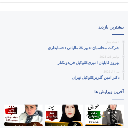
بیشترین بازدید
1 هفته پیش
شرکت محاسبان تدبیر ⚖️ مالیاتی+حسابداری
نوامبر 26, 2025
بهروز قابلیان امیری⚖️وکیل فریدونکنار
می 11, 2026
دکتر امین گلریز⚖️وکیل تهران
آخرین ویرایش ها