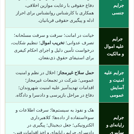
جرایم
دفاع حقوقی با رعایت موازین اخلاقی،
جنسی
همکاری با کارشناس روانشناس برای احراز
ادله و پیگیری حقوقی قربانیان.
خیانت در امانت؛ سرقت و سرقت مسلحانه؛
جرایم
تصرف عدوانی؛
تخریب اموال
؛ تنظیم شکایت،
علیه اموال
درخواست تأمین دلیل و اجرای احکام کیفری
و مالکیت
برای استیفای حقوق ذی‌نفعان.
جرایم علیه
حمل سلاح غیرمجاز
؛ اخلال در نظم و امنیت
امنیت و
عمومی؛ شرکت در تجمعات غیرمجاز؛
آسایش
اقدامات تهدیدآمیز علیه امنیت شهروندان؛
عمومی
دفاع در مراحل بازپرسی و دادسرا و دادگاه.
هک و نفوذ به سیستم‌ها؛ سرقت اطلاعات و
جرایم
سوء‌استفاده از داده‌ها؛ کلاهبرداری
رایانه‌ای و
الکترونیکی؛ جعل دیجیتال؛ پیگیری در
سایبری
دادسرای جرایم رایانه‌ای و اخذ اقدامات فنی-