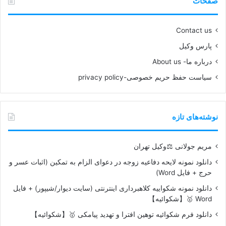
صفحات
Contact us
پارس وکیل
درباره ما- About us
سیاست حفظ حریم خصوصی-privacy policy
نوشته‌های تازه
مریم جولانی ⚖️وکیل تهران
دانلود نمونه لایحه دفاعیه زوجه در دعوای الزام به تمکین (اثبات عسر و
حرج + فایل Word)
دانلود نمونه شکواییه کلاهبرداری اینترنتی (سایت دیوار/شیپور) + فایل
Word 🥇【شکوائیه】
دانلود فرم شکوائیه توهین افترا و تهدید پیامکی 🥇【شکوائیه】