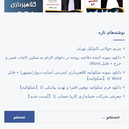
نوشته‌های تازه
مریم جولانی ⚖️وکیل تهران
دانلود نمونه لایحه دفاعیه زوجه در دعوای الزام به تمکین (اثبات عسر و
حرج + فایل Word)
دانلود نمونه شکواییه کلاهبرداری اینترنتی (سایت دیوار/شیپور) + فایل
Word 🥇【شکوائیه】
دانلود فرم شکوائیه توهین افترا و تهدید پیامکی 🥇【شکوائیه】
معرفی شرکت حسابداری کاریا حساب 🥇【آپدیت جدید】
جستجو
برای: