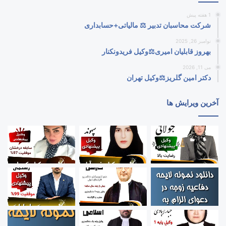
1 هفته پیش
شرکت محاسبان تدبیر ⚖️ مالیاتی+حسابداری
نوامبر 26, 2025
بهروز قابلیان امیری⚖️وکیل فریدونکنار
می 11, 2026
دکتر امین گلریز⚖️وکیل تهران
آخرین ویرایش ها