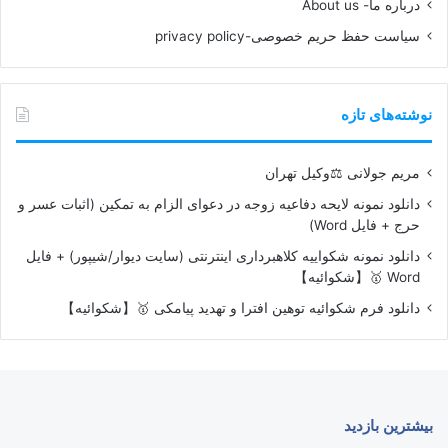
درباره ما- About us
سیاست حفظ حریم خصوصی-privacy policy
نوشته‌های تازه
مریم جولانی ⚖️وکیل تهران
دانلود نمونه لایحه دفاعیه زوجه در دعوای الزام به تمکین (اثبات عسر و
حرج + فایل Word)
دانلود نمونه شکواییه کلاهبرداری اینترنتی (سایت دیوار/شیپور) + فایل
Word 🥇【شکوائیه】
دانلود فرم شکوائیه توهین افترا و تهدید پیامکی 🥇【شکوائیه】
بیشترین بازدید