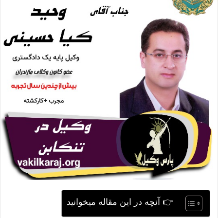
ی
م
ی
ل
👉 آنچه در این مقاله میخوانید