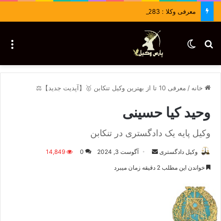
معرفی وکلا : 09036430283
جستجو برای
تغییر پوسته
منو
خانه
/
معرفی 10 تا از بهترین وکیل تنکابن 🥇【آپدیت جدید】⚖️
وحید کیا حسینی
وکیل پایه یک دادگستری در تنکابن
وکیل دادگستری
ا
آگوست 3, 2024
0
14,849
ر
خواندن این مطلب 2 دقیقه زمان میبرد
س
ا
ل
ا