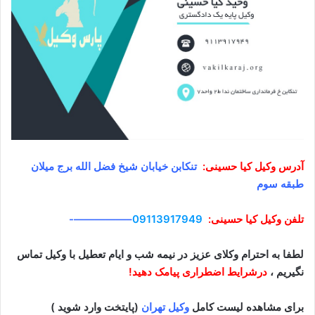
آدرس وکیل
کیا حسینی
:
تنکابن خیابان شیخ فضل الله برج میلان
طبقه سوم
تلفن وکیل
کیا حسینی
:
09113917949
–
—————-
لطفا به احترام وکلای عزیز در نیمه شب و ایام تعطیل با وکیل تماس
نگیریم ،
درشرایط اضطراری پیامک دهید!
برای مشاهده لیست کامل
وکیل تهران
(پایتخت وارد شوید )