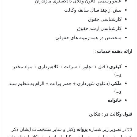
عضو رسمی کانون وکلای دادگستری مازندران
بیش از
چند سال
سابقه وکالت
کارشناسی حقوق
کارشناسی ارشد حقوق
متخصص در همه زمینه های حقوقی
ارائه دهنده خدمات :
کیفری
( قتل + تجاوز + سرقت + کلاهبرداری + مواد مخدر
و…)
ملکی
(دعاوی شهرداری + حصر وراثت + الزام به تنظیم سند
و…)
خانواده
قبول وکالت در :
تنکابن
👈در تصویر زیر شماره
پروانه
وکیل و سایر مشخصات ایشان ذکر
شده است ، سایت مرجع
پارس وکیل
احراز هویت وکلا را انجام داده