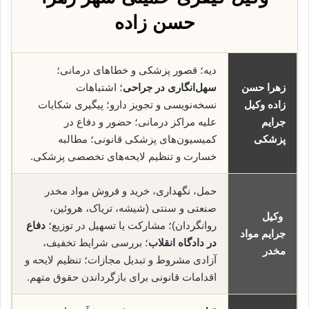
حسن زاده
دیه؛ قصور پزشکی و خطاهای درمانی؛
زهرا حسن
سهل‌انگاری در جراحی
؛ اشتباهات
زاده وکیل
نسخه‌نویسی و تجویز دارو؛ پیگیری شکایات
جرایم
علیه مراکز درمانی؛ حضور و دفاع در
پزشکی
کمیسیون‌های پزشکی قانونی؛ مطالبه
خسارت و تنظیم لایحه‌های تخصصی پزشکی.
حمل، نگهداری، خرید و فروش مواد مخدر
صنعتی و سنتی (شیشه، تریاک، هروئین،
وکیل
روانگردان)؛ مشارکت یا تسهیل در توزیع؛
دفاع
جرایم مواد
در دادگاه انقلاب
؛ بررسی شرایط تخفیف،
مخدر
آزادی مشروط و تبدیل مجازات؛ تنظیم لایحه و
اقدامات قانونی برای بازگرداندن حقوق متهم.