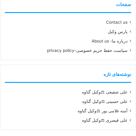
صفحات
Contact us
پارس وکیل
درباره ما- About us
سیاست حفظ حریم خصوصی-privacy policy
نوشته‌های تازه
علی شفیعی ⚖️وکیل گناوه
علی حسینی ⚖️وکیل گناوه
آمنه غلامی پور ⚖️وکیل گناوه
علی قیصری ⚖️وکیل گناوه