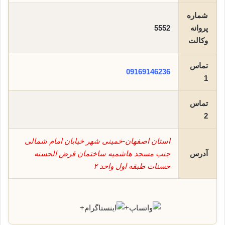
شماره
پروانه
5552
وکالت
تماس
09169146236
1
تماس
2
استان اصفهان-خمینی شهر خیابان امام شمالی
آدرس
جنب مسجد هاشمیه ساختمان قرض الحسنه
حسنات طبقه اول واحد ۲
+
+