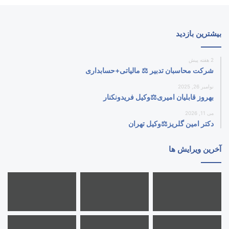
بیشترین بازدید
2 هفته پیش
شرکت محاسبان تدبیر ⚖️ مالیاتی+حسابداری
نوامبر 26, 2025
بهروز قابلیان امیری⚖️وکیل فریدونکنار
می 11, 2026
دکتر امین گلریز⚖️وکیل تهران
آخرین ویرایش ها