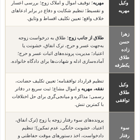
وکیل
مهریه
؛ توقیف اموال و املاک زوج؛ بررسی اعسار
مهریه
و تقسیط؛ تنظیم شکایت و دفاع در برابر ادعاهای
خلاف واقع؛ تعیین تکلیف اقساط و وثایق.
زهرا
طلاق از جانب زوج
؛ طلاق به درخواست زوجه
حسن
به‌جهت عسر و حرج، ترک انفاق، خشونت یا
زاده
اعتیاد؛ مدیریت پرونده‌های اثبات عسر و حرج؛
طلاق
آماده‌سازی ادله و شهادت‌ها برای دادگاه خانواده.
یکطرفه
تنظیم قرارداد توافقنامه؛ تعیین تکلیف حضانت،
وکیل
نفقه، مهریه
و اموال مشاع؛ ثبت سریع در دفاتر
طلاق
رسمی؛ مذاکره و میانجی‌گری برای حل اختلافات
توافقی
با کمترین تنش.
پرونده‌های سوء رفتار زوجه یا زوج (ترک انفاق،
سوء
اعتیاد، خشونت خانگی، عدم تمکین)؛ تنظیم
رفتار
دادخواست، اخذ دستورهای موقت حفاظتی و