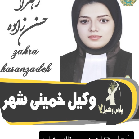
ا
ی
م
ی
ل
👉 آنچه در این مقاله میخوانید