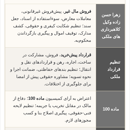
فروش مال غیر
، پیش‌فروش غیرقانونی،
زهرا حسن
معاملات معارض، سوء‌استفاده از اسناد، جعل
زاده وکیل
سند؛ تنظیم شکایت کیفری و حقوقی، کشف
کلاهبرداری
مدارک، توقیف اموال و پیگیری بازگرداندن
های ملکی
محکوم‌به.
قرارداد پیش‌خرید
، فروش، مشارکت در
تنظیم
ساخت، اجاره، رهن و قراردادهای نقل و
قرارداد
انتقال؛ تنظیم بندهای حفاظتی، ضمانت اجرا و
ملکی
نحوه تسویه؛ مشاوره حقوقی پیش از امضا
برای جلوگیری از اختلافات.
اعتراض به آرای کمیسیون
ماده 100
؛ دفاع از
مالک در مقابل تخریب یا جریمه؛ تنظیم لایحه
ماده 100
فنی-حقوقی، پیگیری اصلاح بنا و کسب
مجوزهای لازم.