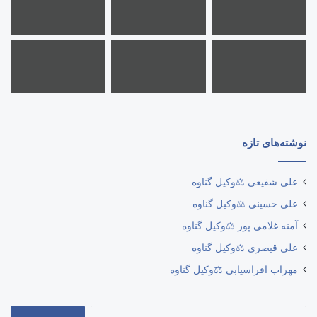
نوشته‌های تازه
علی شفیعی ⚖️وکیل گناوه
علی حسینی ⚖️وکیل گناوه
آمنه غلامی پور ⚖️وکیل گناوه
علی قیصری ⚖️وکیل گناوه
مهراب افراسیابی ⚖️وکیل گناوه
جستجو