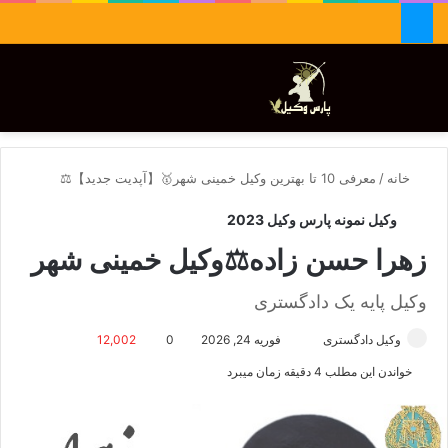
جستجو برای
تغییر پوسته
منو
خانه
/
معرفی 10 تا بهترین وکیل خمینی شهر🥇【آپدیت جدید】⚖️
وکیل نمونه پارس وکیل 2023
زهرا حسن زاده⚖️وکیل خمینی شهر
وکیل پایه یک دادگستری
وکیل دادگستری
ا
فوریه 24, 2026
0
12,002
ر
خواندن این مطلب 4 دقیقه زمان میبرد
س
ا
ل