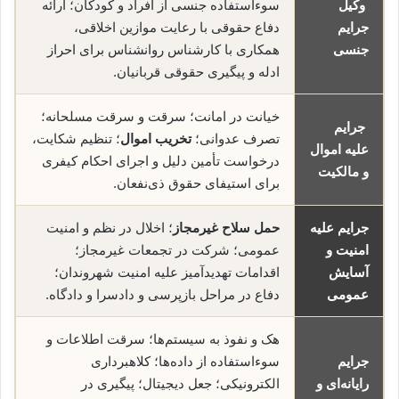
وکیل
سوءاستفاده جنسی از افراد و کودکان؛ ارائه
جرایم
دفاع حقوقی با رعایت موازین اخلاقی،
جنسی
همکاری با کارشناس روانشناس برای احراز
ادله و پیگیری حقوقی قربانیان.
خیانت در امانت؛ سرقت و سرقت مسلحانه؛
جرایم
تصرف عدوانی؛
تخریب اموال
؛ تنظیم شکایت،
علیه اموال
درخواست تأمین دلیل و اجرای احکام کیفری
و مالکیت
برای استیفای حقوق ذی‌نفعان.
جرایم علیه
حمل سلاح غیرمجاز
؛ اخلال در نظم و امنیت
امنیت و
عمومی؛ شرکت در تجمعات غیرمجاز؛
آسایش
اقدامات تهدیدآمیز علیه امنیت شهروندان؛
عمومی
دفاع در مراحل بازپرسی و دادسرا و دادگاه.
هک و نفوذ به سیستم‌ها؛ سرقت اطلاعات و
جرایم
سوء‌استفاده از داده‌ها؛ کلاهبرداری
رایانه‌ای و
الکترونیکی؛ جعل دیجیتال؛ پیگیری در