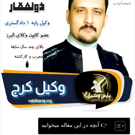
ی
م
ی
ل
👉 آنچه در این مقاله میخوانید