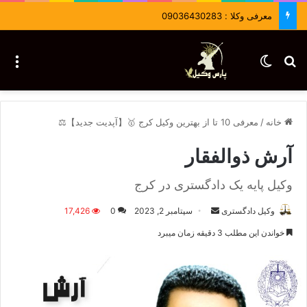
معرفی وکلا : 09036430283
جستجو برای
تغییر پوسته
منو
خانه
/
معرفی 10 تا از بهترین وکیل کرج 🥇【آپدیت جدید】⚖️
آرش ذوالفقار
وکیل پایه یک دادگستری در کرج
وکیل دادگستری
ا
سپتامبر 2, 2023
0
17,426
ر
خواندن این مطلب 3 دقیقه زمان میبرد
س
ا
ل
ا