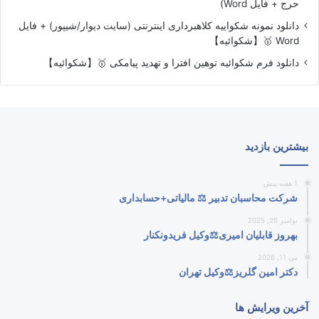
حرج + فایل Word)
دانلود نمونه شکواییه کلاهبرداری اینترنتی (سایت دیوار/شیپور) + فایل
Word 🥇【شکوائیه】
دانلود فرم شکوائیه توهین افترا و تهدید پیامکی 🥇【شکوائیه】
بیشترین بازدید
1 هفته پیش
شرکت محاسبان تدبیر ⚖️ مالیاتی+حسابداری
نوامبر 26, 2025
بهروز قابلیان امیری⚖️وکیل فریدونکنار
می 11, 2026
دکتر امین گلریز⚖️وکیل تهران
آخرین ویرایش ها