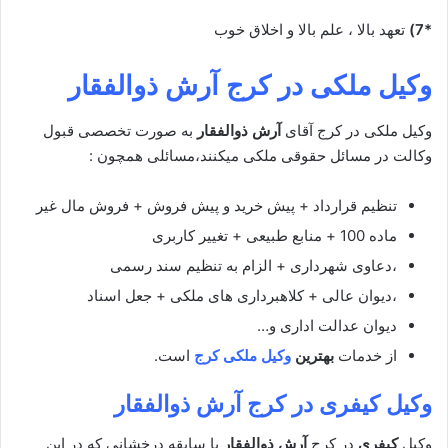
*7)
تعهد بالا ، علم بالا و اخلاق خوب
وکیل ملکی در کرج آرش ذوالفقار
وکیل ملکی در کرج آقای
آرش ذوالفقار
به صورت تخصصی قبول
وکالت در مسائل حقوقی ملکی میکنند،مسائلی همچون :
تنظیم قرارداد + پیش خرید و پیش فروش + فروش مال غیر
ماده 100 + منابع طبیعی + تغییر کاربری
،دعاوی شهرداری + الزام به تنظیم سند رسمی
،دیوان عالی + کلاهبرداری های ملکی + جعل اسناد
دیوان عدالت اداری و…
از خدمات
بهترین
وکیل ملکی کرج
است.
وکیل کیفری در کرج آرش ذوالفقار
وکیل
کیفری
در کرج
آرش ذوالفقار
با سابقه درخشانی که در این