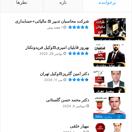
پرخواننده
تازه
نظرها
شرکت محاسبان تدبیر ⚖️ مالیاتی+حسابداری
1 هفته پیش
بهروز قابلیان امیری⚖️وکیل فریدونکنار
نوامبر 26, 2025
دکتر امین گلریز⚖️وکیل تهران
می 11, 2026
دکتر محمد حسن گلستانی
سپتامبر 9, 2024
99%
مهیار خلقی