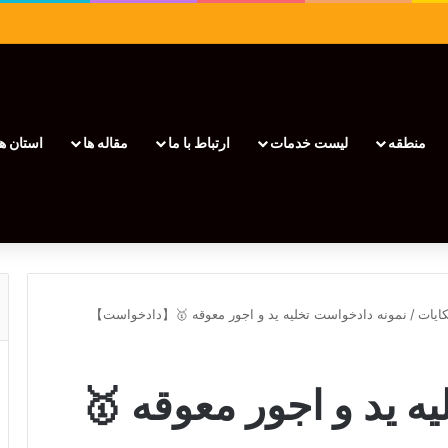
منطقه
لیست خدمات
ارتباط با ما
مقاله ها
استان ها
ایات
/
نمونه دادخواست تخلیه ید و اجور معوقه 🥇【دادخواست】
ه ید و اجور معوقه 🥇