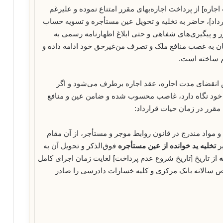
اجاره] از پرداخت اجاره‌بهای مقرر امتناع نموده و علیرغم
رارداد]، حاضر به تخلیه و تحویل عین مستأجره و تسویه حساب
رر و پیگیری‌های شفاهی و حتی ابلاغ اظهارنامه رسمی به
نان به غصب منافع ملک و تصرف من‌غیرحق خود ادامه داده و
م ساخته است.
 قانون مدنی، به محض انقضای مدت اجاره، عقد اجاره برطرف می‌شود و اگر
خود نگاه دارد، غاصب محسوب شده و ضامن عین و منافع
مقرر در زمان حیات قرارداد:
مواد ۴۹۴، ۵۰۵ و ۵۱۵ قانون مدنی و مواد مندرج در قانون روابط موجر و مستأجر، از آن مقام
تخلیه ید خوانده از عین مستأجره
فوق‌الذکر و تحویل آن به
ه
از تاریخ [تاریخ شروع عدم پرداخت] لغایت زمان اجرای کامل
سالانه بانک مرکزی و کلیه خسارات دادرسی را صادر