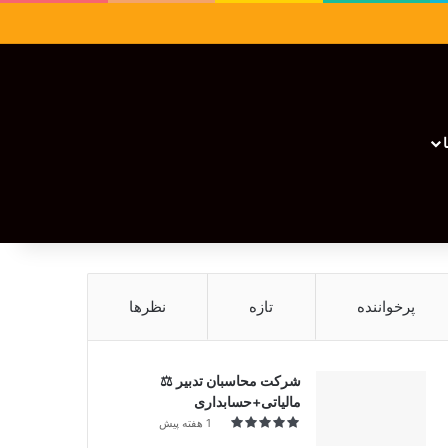
سایدبار
نوشته تصادفی
تغییر پوسته
نوشته تصادفی
پرخواننده
تازه
نظرها
شرکت محاسبان تدبیر ⚖️
مالیاتی+حسابداری
1 هفته پیش