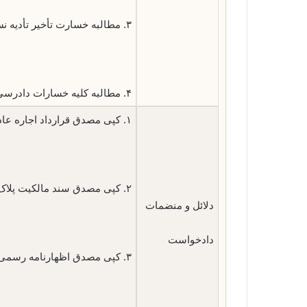
۳. مطالبه خسارت تأخیر تأدیه نسبت به اجور معوقه بر اساس شاخص بانک مرکزی.
۴. مطالبه کلیه خسارات دادرسی (هزینه دادرسی و دفتر).
۱. کپی مصدق قرارداد اجاره عادی/رسمی شماره [شماره قرارداد] مورخ [تاریخ قرارداد]
۲. کپی مصدق سند مالکیت پلاک ثبتی [شماره پلاک ثبتی]
دلائل و منضمات
دادخواست
۳. کپی مصدق اظهارنامه رسمی ابلاغ‌شده به شماره [شماره] مورخ [تاریخ]