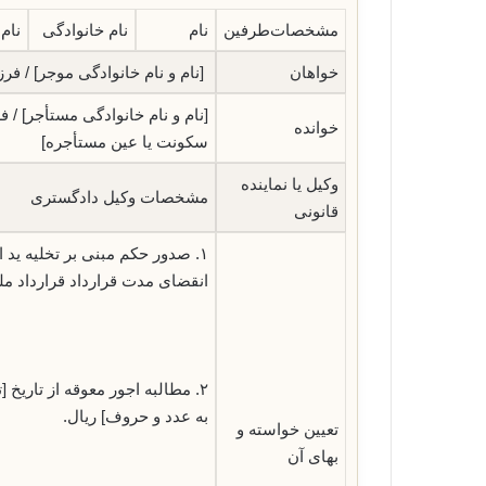
مشخصات‌طرفین
نام
نام خانوادگی
نام 
خواهان
[نام و نام خانوادگی موجر] / فرز
[نام و نام خانوادگی مستأجر] / ف
خوانده
سکونت یا عین مستأجره]
وکیل یا نماینده
مشخصات وکیل دادگستری
قانونی
۱. صدور حکم مبنی بر تخلیه ید
انقضای مدت قرارداد قرارداد مل
۲. مطالبه اجور معوقه از تاریخ [ت
به عدد و حروف] ریال.
تعیین خواسته و
بهای آن