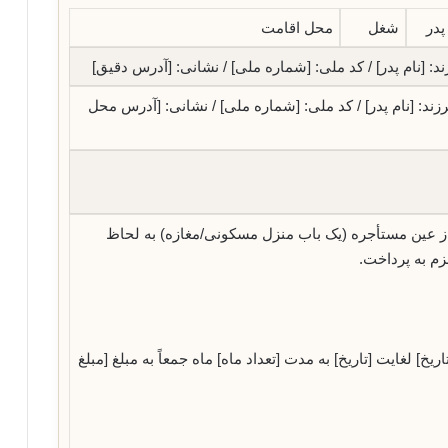
پدر
شغل
محل اقامت
ند: [نام پدر] / کد ملی: [شماره ملی] / نشانی: [آدرس دقیق]
رزند: [نام پدر] / کد ملی: [شماره ملی] / نشانی: [آدرس محل
 از عین مستأجره (یک باب منزل مسکونی/مغازه) به لحاظ
زم به پرداخت.
اریخ] لغایت [تاریخ] به مدت [تعداد ماه] ماه جمعاً به مبلغ [مبلغ