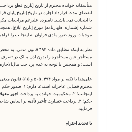
متأسفانه خوانده محترم از تاریخ [تاریخ قطع پرداخت 
انقضای مدت قرارداد اجاره در تاریخ [تاریخ پایان ق
با اینجانب نمی‌باشند. نامبرده علیرغم مراجعات مک
شماره [شماره اظهارنامه] مورخ [تاریخ ابلاغ]، همچ
موجبات ورود ضرر مادی فراوان به اینجانب را فراه
نظر به اینکه مطابق ماده ۴۹۴
مستأجر عین مستأجره را بدون اذن مالک در تصرف 
است؛ و همچنین با توجه به عدم پرداخت مال‌الاجاره 
علی‌هذا با تکیه بر 
محترم قضایی عاجزانه استدعا دارم: ۱. صدور حکم بر
اینجانب؛ ۲. محکومیت خوانده به پرداخت
اجور معوق
حکم؛ ۳. پرداخت
خسارت تأخیر تأدیه
بر اساس شاخص 
فرمایید.
با تجدید احترام