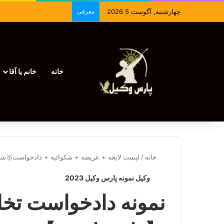
چهارشنبه, آگوست 5 2026
معرفی
خانه
خانم یا آقا
خانه
/
لیست لایحه + عریضه + شکوائیه + دادخواست🥇شک
وکیل نمونه پارس وکیل 2023
نمونه دادخواست تخلی