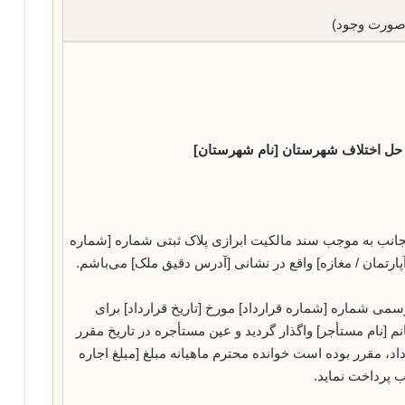
حل اختلاف شهرستان [نام شهرستان]
ینجانب به موجب سند مالکیت ابرازی پلاک ثبتی شماره [شماره
آپارتمان / مغازه] واقع در نشانی [آدرس دقیق ملک] می‌باشم.
ی شماره [شماره قرارداد] مورخ [تاریخ قرارداد] برای
نم [نام مستأجر] واگذار گردید و عین مستأجره در تاریخ مقرر
اد، مقرر بوده است خوانده محترم ماهیانه مبلغ [مبلغ اجاره
ب پرداخت نماید.