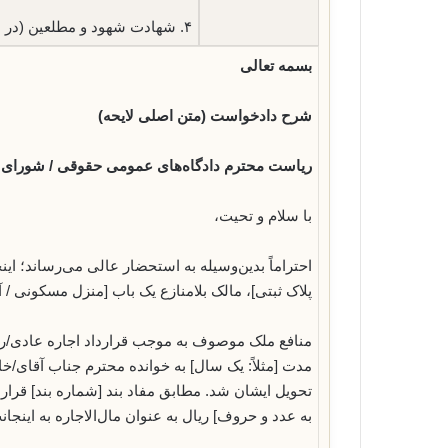
۴. شهادت شهود و مطلعین (در صورت وجود)
بسمه تعالی
شرح دادخواست (متن اصلی لایحه)
ریاست محترم دادگاه‌های عمومی حقوقی / شورای 
با سلام و تحیت،
احتراماً بدین‌وسیله به استحضار عالی می‌رساند؛ ا
پلاک ثبتی]، مالک بلامنازع یک باب [منزل مسکونی / 
منافع ملک موصوف به موجب قرارداد اجاره عادی/رسم
مدت [مثلاً: یک سال] به خوانده محترم جناب آقای/خا
تحویل ایشان شد. مطابق مفاد بند [شماره بند] قرارد
به عدد و حروف] ریال به عنوان مال‌الاجاره به اینجان