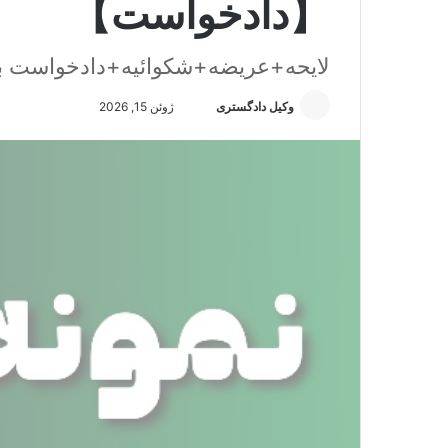
【دادخواست】
لایحه+عریضه+شکوائیه+دادخواست ب
وکیل دادگستری
ا
ژوئن 15, 2026
ر
س
ا
ل
ا
ی
م
ی
ل