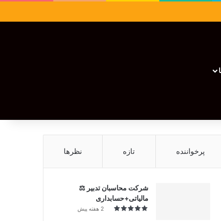
سایدبار
نوشته تصادفی
تغییر پوسته
نوشته تصادفی
پرخواننده
تازه
نظرها
شرکت محاسبان تدبیر ⚖️
مالیاتی+حسابداری
2 هفته پیش