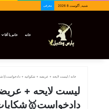
شنبه, آگوست 8 2026
معرفی
خانه
خانم یا آقا
خانه
/
لیست لایحه + عریضه + شکوائیه + دادخواست🥇شک
لیست لایحه + عریضه
دادخواست🥇شکایا