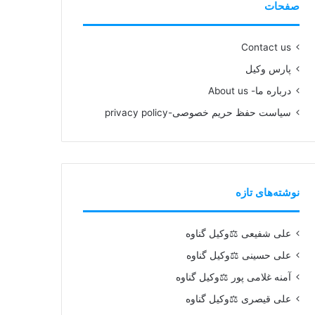
صفحات
Contact us
پارس وکیل
درباره ما- About us
سیاست حفظ حریم خصوصی-privacy policy
نوشته‌های تازه
علی شفیعی ⚖️وکیل گناوه
علی حسینی ⚖️وکیل گناوه
آمنه غلامی پور ⚖️وکیل گناوه
علی قیصری ⚖️وکیل گناوه