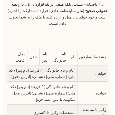
یا «غاصبانه» نیست، بلکه
مبتنی بر یک قرارداد، اذن یا رابطه
حقوقی صحیح
(مثل مبایعه‌نامه عادی، قرارداد مشارکت یا اجاره)
است و خود خواهان با میل و اراده کلید یا ملک را به شما تحویل
داده است.
نام
نام
محل
مشخصات‌طرفین
نام
شغل
خانوادگی
پدر
اقامت
[نام و نام خانوادگی ] / فرزند: [نام پدر] / کد
خواهان
ملی: [شماره ملی] / نشانی: [آدرس دقیق]
[نام و نام خانوادگی ] / فرزند: [نام پدر] / کد
خوانده
ملی: [شماره ملی] / نشانی: [آدرس محل
سکونت یا عین مستأجره]
وکیل یا نماینده
مشخصات وکیل دادگستری