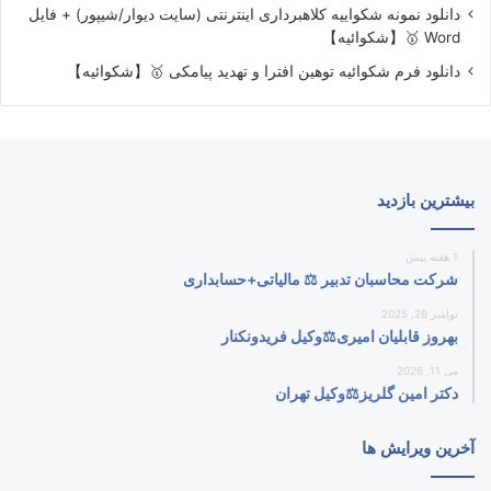
دانلود نمونه شکواییه کلاهبرداری اینترنتی (سایت دیوار/شیپور) + فایل
Word 🥇【شکوائیه】
دانلود فرم شکوائیه توهین افترا و تهدید پیامکی 🥇【شکوائیه】
بیشترین بازدید
1 هفته پیش
شرکت محاسبان تدبیر ⚖️ مالیاتی+حسابداری
نوامبر 26, 2025
بهروز قابلیان امیری⚖️وکیل فریدونکنار
می 11, 2026
دکتر امین گلریز⚖️وکیل تهران
آخرین ویرایش ها