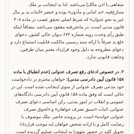
شفاهی با اذن مالک] می‌باشد. لذا ید اینجانب بر ملک
متنازع‌فیه، «ید امانی و مأذون» بوده و عنصر «اثبات ید بر مال
غیر به نحو عدوان» که شرط اصلی تحقق غصب در ماده ۳۰۸
قانون مدنی است، در مانحن‌فیه مفقود می‌باشد. مضافاً اینکه
طبق رأی وحدت رویه شماره ۶۷۲ دیوان عالی کشور، دعوای
خلع ید صرفاً با ارائه سند رسمی مالکیت قابلیت استماع دارد و
دعوای مطروحه به دلیل وجود قرارداد معتبر میان طرفین،
وجاهت قانونی ندارد.
۲. در خصوص ادعای رفع تصرف عدوانی (عدم انطباق با ماده
۱۵۸ قانون آیین دادرسی مدنی):
خواهان محترم در دادخواست
خود مدعی تصرف عدوانی از سوی اینجانب شده است. این در
حالی است که وفق ماده ۱۵۸ قانون آیین دادرسی دادگاه‌های
عمومی و انقلاب در امور مدنی، رکن اساسی دعوای تصرف
عدوانی، اثبات «سبق تصرف خواهان» و «لحوق تصرف
عدوانی خوانده» است. در پرونده حاضر، ملک موصوف با
رضایت کامل و با اراده شخص خواهان (به موجب قرارداد/
تحویل کلید در حضور شهود) به اینجانب تسلیم گردیده است.