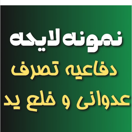
س
ا
ل
ا
ی
م
ی
ل