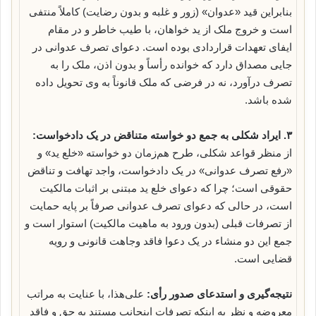
بنابراین قید «عدوان» (زور و غلبه و بدون رضایت) کاملاً منتفی
است و خروج ملک از ید خواهان، با طیب خاطر و در مقام
ایفای تعهدات قراردادی بوده است. دعوای تصرف عدوانی در
جایی مصداق دارد که خوانده رأساً و بدون اذن، ملک را به
تصرف درآورد، نه در فرضی که ملک قانوناً به وی تحویل داده
شده باشد.
۳. ایراد شکلی به جمع دو خواسته متناقض در یک دادخواست:
از منظر قواعد شکلی، طرح هم‌زمان دو خواسته «خلع ید» و
«رفع تصرف عدوانی» در یک دادخواست، واجد تهافت و تناقض
حقوقی است؛ چرا که دعوای خلع ید مبتنی بر اثبات مالکیت
است، در حالی که دعوای تصرف عدوانی صرفاً بر پایه حمایت
از تصرفات قبلی (بدون ورود به ماهیت مالکیت) استوار است و
جمع این دو منشاء در یک دعوا فاقد وجاهت قانونی و رویه
قضایی است.
نتیجه‌گیری و استدعای صدور رأی:
علی‌هذا، با عنایت به مراتب
معروضه و نظر به اینکه تصرفات اینجانب مستند به حق و فاقد