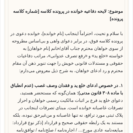
موضوع: لایحه دفاعیه خوانده در پرونده کلاسه [شماره کلاسه
پرونده]
با سلام و تحیت، احتراماً اینجانب [نام خوانده]، خوانده دعوی در
پرونده کلاسه فوق، در برابر دعوای واهی و بی‌اساس مطروحه
از سوی خواهان محترم جناب آقای/خانم [نام خواهان] به
خواسته «خلع ید» و «رفع تصرف عدوانی»، مراتب دفاعیات
حقوقی و مستدلات قانونی خویش را جهت تنویر ذهن آن مقام
محترم و رد ادعای خواهان، به شرح ذیل معروض می‌دارم:
۱. در خصوص ادعای خلع ید و فقدان وصف غصب (عدم انطباق
با ماده ۳۰۸ قانون مدنی):
همان‌گونه که مستحضر هستید،
دعوای خلع ید فرع بر اثبات مالکیت رسمی خواهان و احراز
تصرفات غاصبانه خوانده است. مبنای تصرفات اینجانب در
پلاک ثبتی مورد ترافع، نه تنها غاصبانه و من‌غیرحق نبوده، بلکه
مستند به یک رابطه حقوقی صحیح و قرارداد [ذکر نوع قرارداد:
مبایعه‌نامه عادی مورخ… / اجاره‌نامه / صلح‌نامه / توافق‌نامه