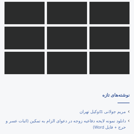
نوشته‌های تازه
مریم جولانی ⚖️وکیل تهران
دانلود نمونه لایحه دفاعیه زوجه در دعوای الزام به تمکین (اثبات عسر و
حرج + فایل Word)