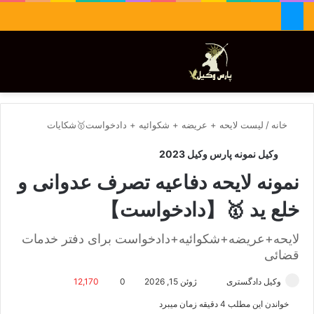
جستجو برای
تغییر پوسته
منو
خانه
/
لیست لایحه + عریضه + شکوائیه + دادخواست🥇شکایات
وکیل نمونه پارس وکیل 2023
نمونه لایحه دفاعیه تصرف عدوانی و
خلع ید 🥇【دادخواست】
لایحه+عریضه+شکوائیه+دادخواست برای دفتر خدمات
قضائی
وکیل دادگستری
ا
ژوئن 15, 2026
0
12,170
ر
خواندن این مطلب 4 دقیقه زمان میبرد