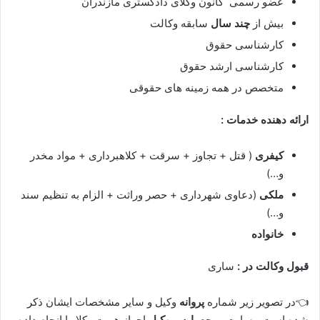
عضو رسمی کانون وکلای دادگستری مازندران
بیش از
چند سال
سابقه وکالت
کارشناسی حقوق
کارشناسی ارشد حقوق
متخصص در همه زمینه های حقوقی
ارائه دهنده خدمات :
کیفری
( قتل + تجاوز + سرقت + کلاهبرداری + مواد مخدر
و…)
ملکی
(دعاوی شهرداری + حصر وراثت + الزام به تنظیم سند
و…)
خانواده
قبول وکالت در :
ساری
👈در تصویر زیر شماره
پروانه
وکیل و سایر مشخصات ایشان ذکر
شده است ، سایت مرجع
پارس وکیل
احراز هویت وکلا را انجام داده