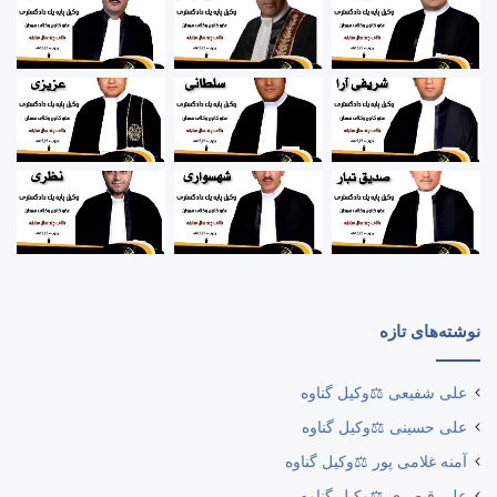
نوشته‌های تازه
علی شفیعی ⚖️وکیل گناوه
علی حسینی ⚖️وکیل گناوه
آمنه غلامی پور ⚖️وکیل گناوه
علی قیصری ⚖️وکیل گناوه