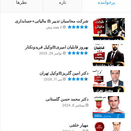
پرخواننده
تازه
نظرها
شرکت محاسبان تدبیر ⚖️ مالیاتی+حسابداری
2 هفته پیش
بهروز قابلیان امیری⚖️وکیل فریدونکنار
نوامبر 26, 2025
دکتر امین گلریز⚖️وکیل تهران
می 11, 2026
دکتر محمد حسن گلستانی
سپتامبر 9, 2024
99%
مهیار خلقی