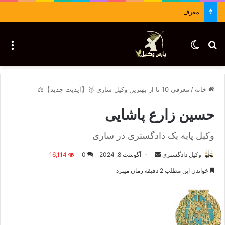
معرفی وکلا : 09036430283
جستجو برای
تغییر پوسته
منو
خانه
/
معرفی 10 تا از بهترین وکیل ساری 🥇【آپدیت جدید】⚖️
حسین زارع پاشایی
وکیل پایه یک دادگستری در ساری
وکیل دادگستری
ا
آگوست 8, 2024
0
16,114
ر
خواندن این مطلب 2 دقیقه زمان میبرد
س
ا
ل
ا