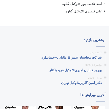
آمنه غلامی پور ⚖️وکیل گناوه
علی قیصری ⚖️وکیل گناوه
بیشترین بازدید
2 هفته پیش
شرکت محاسبان تدبیر ⚖️ مالیاتی+حسابداری
نوامبر 26, 2025
بهروز قابلیان امیری⚖️وکیل فریدونکنار
می 11, 2026
دکتر امین گلریز⚖️وکیل تهران
آخرین ویرایش ها