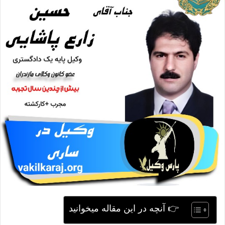
ی
م
ی
ل
👉 آنچه در این مقاله میخوانید