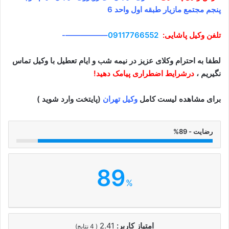
پنجم مجتمع مازیار طبقه اول واحد 6
تلفن وکیل پاشایی:
09117766552
–
—————-
لطفا به احترام وکلای عزیز در نیمه شب و ایام تعطیل با وکیل تماس
نگیریم ،
درشرایط اضطراری پیامک دهید!
برای مشاهده لیست کامل
وکیل تهران
(پایتخت وارد شوید )
رضایت - 89%
89
%
امتیاز کاربر:
2.41
(
4
نتایج)