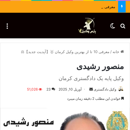
معرفی وکلا : 09036430283
جستجو برای
تغییر پوسته
منو
خانه
/
معرفی 10 تا از بهترین وکیل کرمان 🥇【آپدیت جدید】⚖️
منصور رشیدی
وکیل پایه یک دادگستری کرمان
وکیل دادگستری
ا
آوریل 10, 2025
23
51,026
ر
خواندن این مطلب 2 دقیقه زمان میبرد
س
ا
ل
ا