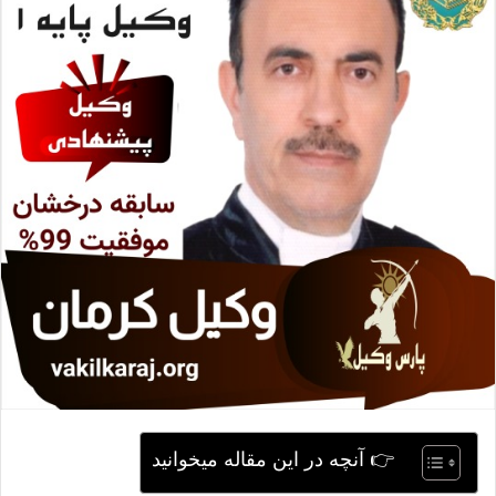
ی
م
ی
ل
👉 آنچه در این مقاله میخوانید