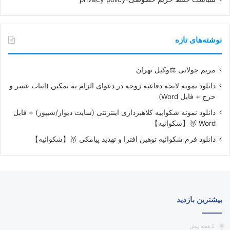
نوشته‌های تازه
مریم جولانی ⚖️وکیل تهران
دانلود نمونه لایحه دفاعیه زوجه در دعوای الزام به تمکین (اثبات عسر و
حرج + فایل Word)
دانلود نمونه شکواییه کلاهبرداری اینترنتی (سایت دیوار/شیپور) + فایل
Word 🥇【شکوائیه】
دانلود فرم شکوائیه توهین افترا و تهدید پیامکی 🥇【شکوائیه】
بیشترین بازدید
2 هفته پیش