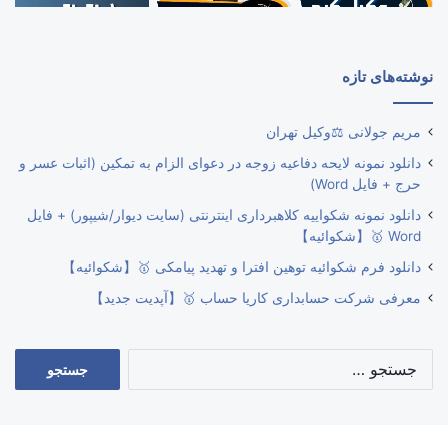
نوشته‌های تازه
مریم جولانی ⚖️وکیل تهران
دانلود نمونه لایحه دفاعیه زوجه در دعوای الزام به تمکین (اثبات عسر و
حرج + فایل Word)
دانلود نمونه شکواییه کلاهبرداری اینترنتی (سایت دیوار/شیپور) + فایل
Word 🥇【شکوائیه】
دانلود فرم شکوائیه توهین افترا و تهدید پیامکی 🥇【شکوائیه】
معرفی شرکت حسابداری کاریا حساب 🥇【آپدیت جدید】
جستجو
برای: