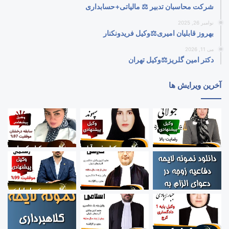
شرکت محاسبان تدبیر ⚖️ مالیاتی+حسابداری
نوامبر 26, 2025
بهروز قابلیان امیری⚖️وکیل فریدونکنار
می 11, 2026
دکتر امین گلریز⚖️وکیل تهران
آخرین ویرایش ها