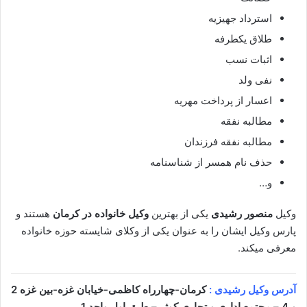
استرداد جهیزیه
طلاق یکطرفه
اثبات نسب
نفی ولد
اعسار از پرداخت مهریه
مطالبه نفقه
مطالبه نفقه فرزندان
حذف نام همسر از شناسنامه
و…
وکیل
منصور رشیدی
یکی از بهترین
وکیل خانواده در کرمان
هستند و
پارس وکیل ایشان را به عنوان یکی از وکلای شایسته حوزه خانواده
معرفی میکند.
آدرس وکیل رشیدی :
کرمان-چهارراه کاظمی-خیابان غزه-بین غزه 2
و 4 – مجتمع اداری و تجاری کوثر – طبق اول واحد 1