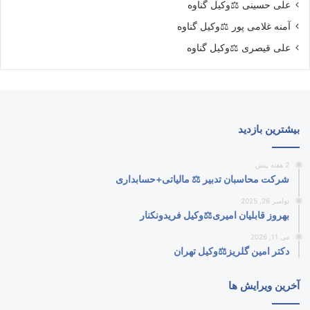
علی حسینی ⚖️وکیل گناوه
آمنه غلامی پور ⚖️وکیل گناوه
علی قیصری ⚖️وکیل گناوه
بیشترین بازدید
2 هفته پیش
شرکت محاسبان تدبیر ⚖️ مالیاتی+حسابداری
نوامبر 26, 2025
بهروز قابلیان امیری⚖️وکیل فریدونکنار
می 11, 2026
دکتر امین گلریز⚖️وکیل تهران
آخرین ویرایش ها