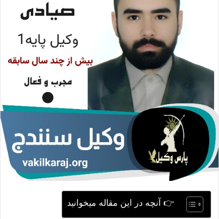
ی
م
ی
ل
👉 آنچه در این مقاله میخوانید