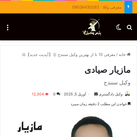
معرفی وکلا : 09036430283
جستجو برای
تغییر پوسته
منو
خانه
/
معرفی 10 تا از بهترین وکیل سنندج 🥇【آپدیت جدید】⚖️
مازیار صیادی
وکیل سنندج
وکیل دادگستری
ا
آوریل 5, 2025
0
12,304
ر
خواندن این مطلب 2 دقیقه زمان میبرد
س
ا
ل
ا