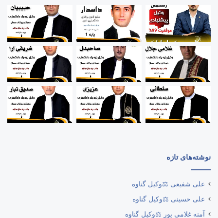
نوشته‌های تازه
علی شفیعی ⚖️وکیل گناوه
علی حسینی ⚖️وکیل گناوه
آمنه غلامی پور ⚖️وکیل گناوه