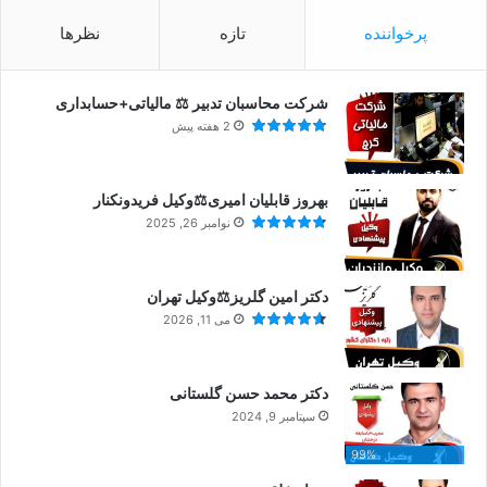
پرخواننده
تازه
نظرها
شرکت محاسبان تدبیر ⚖️ مالیاتی+حسابداری
2 هفته پیش
بهروز قابلیان امیری⚖️وکیل فریدونکنار
نوامبر 26, 2025
دکتر امین گلریز⚖️وکیل تهران
می 11, 2026
دکتر محمد حسن گلستانی
سپتامبر 9, 2024
99%