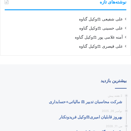
نوشته‌های تازه
علی شفیعی ⚖️وکیل گناوه
علی حسینی ⚖️وکیل گناوه
آمنه غلامی پور ⚖️وکیل گناوه
علی قیصری ⚖️وکیل گناوه
بیشترین بازدید
2 هفته پیش
شرکت محاسبان تدبیر ⚖️ مالیاتی+حسابداری
نوامبر 26, 2025
بهروز قابلیان امیری⚖️وکیل فریدونکنار
می 11, 2026