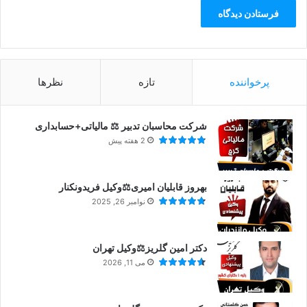
پرخواننده
تازه
نظرها
شرکت محاسبان تدبیر ⚖️ مالیاتی+حسابداری
2 هفته پیش
بهروز قابلیان امیری⚖️وکیل فریدونکنار
نوامبر 26, 2025
دکتر امین گلریز⚖️وکیل تهران
می 11, 2026