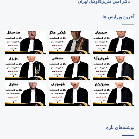
دکتر امین گلریز⚖️وکیل تهران
آخرین ویرایش ها
نوشته‌های تازه