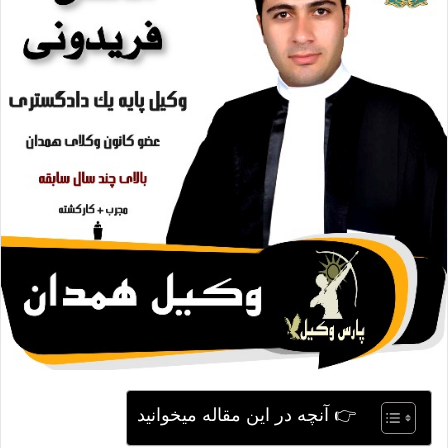
ی
م
ی
ل
👉 آنچه در این مقاله میخوانید